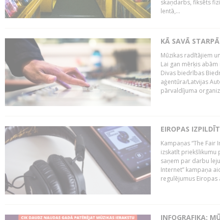
skaņdarbs, fiksēts fiz
lentā,...
KĀ SAVĀ STARPĀ
Mūzikas radītājiem un
Lai gan mērķis abām i
Divas biedrības Bied
aģentūra/Latvijas Aut
pārvaldījuma organizā
EIROPAS IZPILDĪ
Kampaņas “The Fair In
izskatīt priekšlikumu 
saņem par darbu lejup
Internet” kampaņa aic
regulējumus Eiropas au
INFOGRAFIKA: M