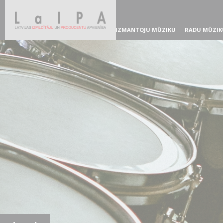
IZMANTOJU MŪZIKU
RADU MŪZIK