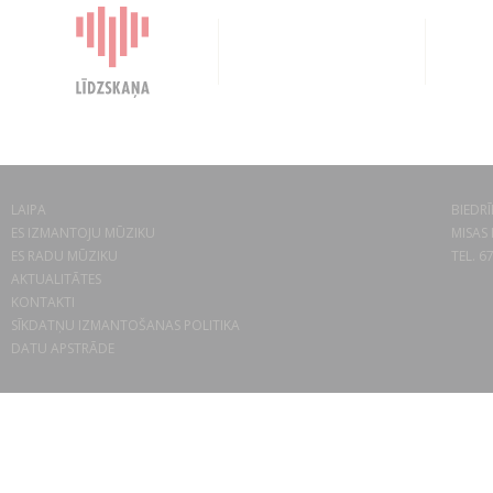
LAIPA
BIEDRĪ
ES IZMANTOJU MŪZIKU
MISAS 
ES RADU MŪZIKU
TEL. 6
AKTUALITĀTES
KONTAKTI
SĪKDATŅU IZMANTOŠANAS POLITIKA
DATU APSTRĀDE