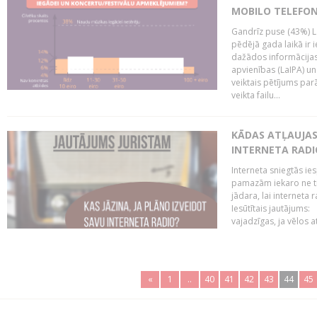
MOBILO TELEFO
Gandrīz puse (43%) L
pēdējā gada laikā ir i
dažādos informācijas 
apvienības (LaIPA) u
veiktais pētījums parā
veikta failu...
KĀDAS ATĻAUJAS 
INTERNETA RADI
Interneta sniegtās ies
pamazām iekaro ne tik
jādara, lai interneta
Iesūtītais jautājums:
vajadzīgas, ja vēlos a
«
1
..
40
41
42
43
44
45