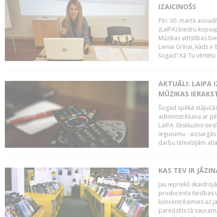
IZAICINOŠS
Pēc 30. martā aizvadī
(LaIPA) biedru kopsap
Mūzikas attīstības bi
Lienai Grīnai, kāds ir
šogad? Kā Tu vērtētu 
AKTUĀLI: LAIPA 
MŪZIKAS IERAKS
Šogad spēkā stājušās 
administrēšana ar pi
LaIPA. Ekskluzīvo tie
ieguvumu - aizsargās 
darbu televīzijām atļ
KAS TEV IR JĀZ
Jau iepriekš skaidroj
producenta tiesības un
koncentrēsimies uz j
paredzēts tā saucama