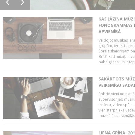
KAS JĀZINA MŪZ
FONOGRAMMAS LA
APVIENĪBĀ
Veidojot mūzikas iera
grupām, ierakstu pr
Šoreiz skaidrojam pa
Brīdī, kad mūziķi ir 
pabeigšanai un ir tapi
SAKĀRTOTS MŪZI
VEIKSMĪGU SADA
Šobrīd vieni no aktuā
supervisor jeb mūzika
treileru, video spēļu
vien starpnieka uzdev
muzikālās un vizuālās 
LIENA GRĪNA: 201