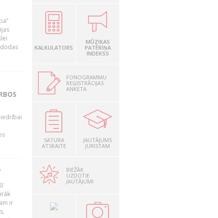
ība”
ijas
lei
MŪZIKAS
A dodas
KALKULATORS
PATĒRIŅA
INDEKSS
FONOGRAMMU
REĢISTRĀCIJAS
ANKETA
ARBOS
iedrībai
os
SATURA
JAUTĀJUMS
ATSKAITE
JURISTAM
BIEŽĀK
?
UZDOTIE
JAUTĀJUMI
šī
irāk
am ir
s,