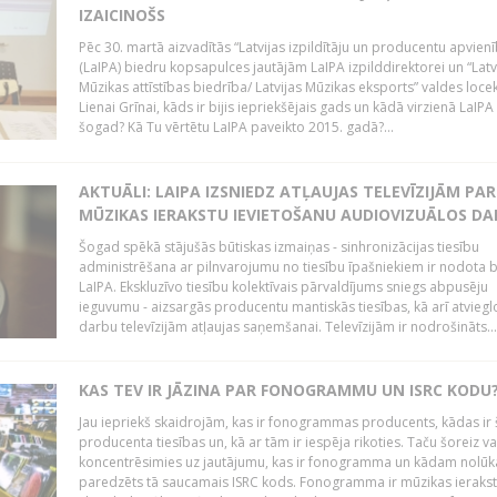
IZAICINOŠS
Pēc 30. martā aizvadītās “Latvijas izpildītāju un producentu apvien
(LaIPA) biedru kopsapulces jautājām LaIPA izpilddirektorei un “Latv
Mūzikas attīstības biedrība/ Latvijas Mūzikas eksports” valdes locek
Lienai Grīnai, kāds ir bijis iepriekšējais gads un kādā virzienā LaIP
šogad? Kā Tu vērtētu LaIPA paveikto 2015. gadā?...
AKTUĀLI: LAIPA IZSNIEDZ ATĻAUJAS TELEVĪZIJĀM PAR
MŪZIKAS IERAKSTU IEVIETOŠANU AUDIOVIZUĀLOS D
Šogad spēkā stājušās būtiskas izmaiņas - sinhronizācijas tiesību
administrēšana ar pilnvarojumu no tiesību īpašniekiem ir nodota b
LaIPA. Ekskluzīvo tiesību kolektīvais pārvaldījums sniegs abpusēju
ieguvumu - aizsargās producentu mantiskās tiesības, kā arī atviegl
darbu televīzijām atļaujas saņemšanai. Televīzijām ir nodrošināts...
KAS TEV IR JĀZINA PAR FONOGRAMMU UN ISRC KODU
Jau iepriekš skaidrojām, kas ir fonogrammas producents, kādas ir 
producenta tiesības un, kā ar tām ir iespēja rikoties. Taču šoreiz va
koncentrēsimies uz jautājumu, kas ir fonogramma un kādam nolūk
paredzēts tā saucamais ISRC kods. Fonogramma ir mūzikas ierakst