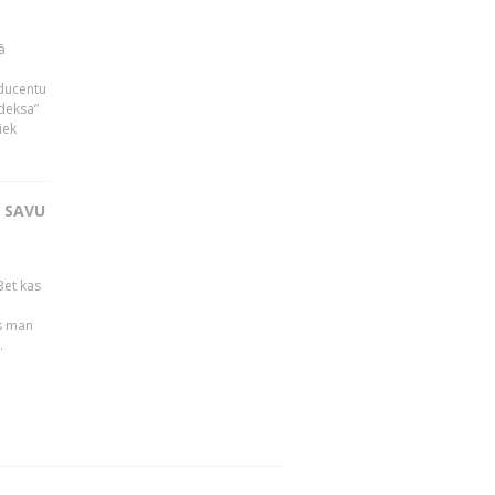
ā
oducentu
ndeksa”
iek
T SAVU
Bet kas
es man
.