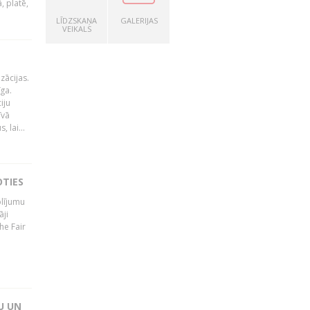
, platē,
LĪDZSKAŅA
GALERIJAS
VEIKALS
zācijas.
īga.
iju
īvā
 lai...
OTIES
olījumu
āji
he Fair
U UN