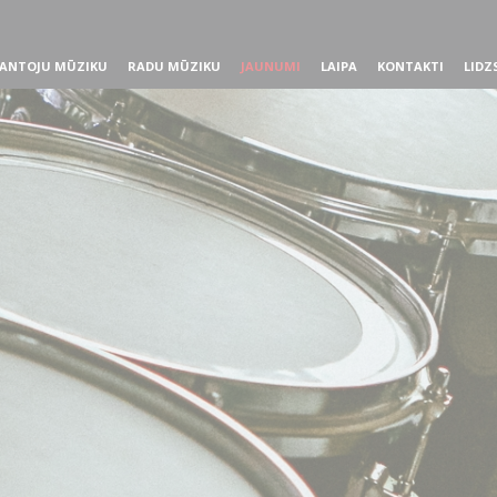
ANTOJU MŪZIKU
RADU MŪZIKU
JAUNUMI
LAIPA
KONTAKTI
LIDZ