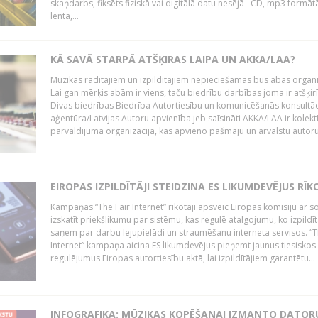
skaņdarbs, fiksēts fiziskā vai digitālā datu nesējā– CD, mp3 formātā
lentā,...
KĀ SAVĀ STARPĀ ATŠĶIRAS LAIPA UN AKKA/LAA?
Mūzikas radītājiem un izpildītājiem nepieciešamas būs abas organi
Lai gan mērķis abām ir viens, taču biedrību darbības joma ir atšķir
Divas biedrības Biedrība Autortiesību un komunicēšanās konsultāc
aģentūra/Latvijas Autoru apvienība jeb saīsināti AKKA/LAA ir kolekt
pārvaldījuma organizācija, kas apvieno pašmāju un ārvalstu autorus,
EIROPAS IZPILDĪTĀJI STEIDZINA ES LIKUMDEVĒJUS RĪK
Kampaņas “The Fair Internet” rīkotāji apsveic Eiropas komisiju ar s
izskatīt priekšlikumu par sistēmu, kas regulē atalgojumu, ko izpildīt
saņem par darbu lejupielādi un straumēšanu interneta servisos. “T
Internet” kampaņa aicina ES likumdevējus pieņemt jaunus tiesiskos
regulējumus Eiropas autortiesību aktā, lai izpildītājiem garantētu...
INFOGRAFIKA: MŪZIKAS KOPĒŠANAI IZMANTO DATOR