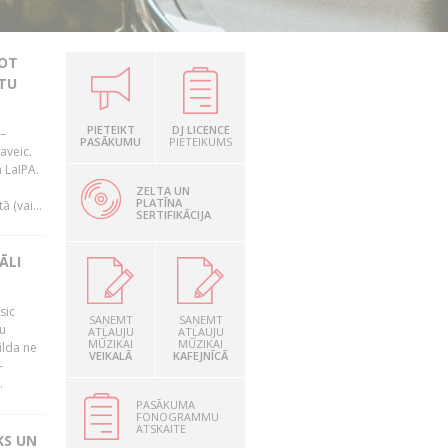
JOT
TU
PIETEIKT
DJ LICENCE
–
PASĀKUMU
PIETEIKUMS
aveic.
 LaIPA.
ZELTA UN
PLATĪNA
 (vai...
SERTIFIKĀCIJA
ĀLI
sic
SAŅEMT
SAŅEMT
mu
ATĻAUJU
ATĻAUJU
MŪZIKAI
MŪZIKAI
ilda ne
VEIKALĀ
KAFEJNĪCĀ
–
.
PASĀKUMA
FONOGRAMMU
ATSKAITE
KS UN