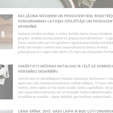
KAS JĀZINA MŪZIĶIEM UN PRODUCENTIEM, REĢISTRĒ
FONOGRAMMAS LATVIJAS IZPILDĪTĀJU UN PRODUCEN
APVIENĪBĀ
Veidojot mūzikas ierakstu, ir virkne dažādu darbu, kurus mūziķiem 
grupām, ierakstu producentiem un grupas menedžmentam – ir jāp
Šoreiz skaidrojam par fonogrammu reģistrēšanas kārtību biedrībā
Brīdī, kad mūziķi ir veikuši visus nepieciešamos darbus ieraksta
pabeigšanai un ir tapis reāls darbs CD, mp3 vai vinila plates formātā
SAKĀRTOTS MŪZIKAS KATALOGS IR CEĻŠ UZ KOMERCI
VEIKSMĪGU SADARBĪBU
Šobrīd vieni no aktuālākajiem mūzikas industrijas darboņiem ir mu
supervisor jeb mūzikas licencēšanas vadītāji reklāmu, TV šovu, fil
treileru, video spēļu un citu audio vizuālo darbu vajadzībām. Viņi p
vien starpnieka uzdevumu, bet arī iesaistās darba mākslinieciskās 
muzikālās un vizuālās - idejas attīstībā, gan budžeta saskaņošanā...
LIENA GRĪNA: 2015. GADS LAIPA IR BIJIS ĻOTI DINAMIS