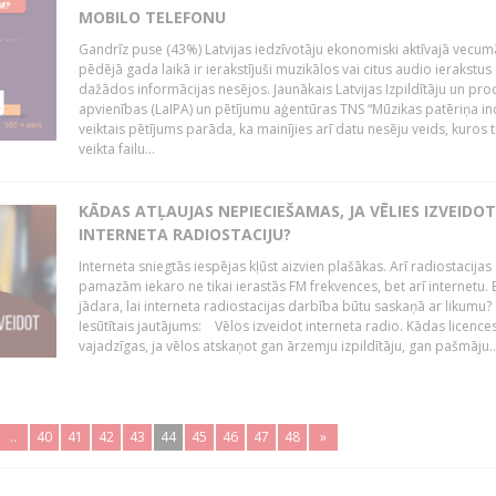
MOBILO TELEFONU
Gandrīz puse (43%) Latvijas iedzīvotāju ekonomiski aktīvajā vecum
pēdējā gada laikā ir ierakstījuši muzikālos vai citus audio ierakstus
dažādos informācijas nesējos. Jaunākais Latvijas Izpildītāju un pr
apvienības (LaIPA) un pētījumu aģentūras TNS “Mūzikas patēriņa i
veiktais pētījums parāda, ka mainījies arī datu nesēju veids, kuros t
veikta failu...
KĀDAS ATĻAUJAS NEPIECIEŠAMAS, JA VĒLIES IZVEIDO
INTERNETA RADIOSTACIJU?
Interneta sniegtās iespējas kļūst aizvien plašākas. Arī radiostacijas
pamazām iekaro ne tikai ierastās FM frekvences, bet arī internetu. 
jādara, lai interneta radiostacijas darbība būtu saskaņā ar likumu?
Iesūtītais jautājums: Vēlos izveidot interneta radio. Kādas licenc
vajadzīgas, ja vēlos atskaņot gan ārzemju izpildītāju, gan pašmāju..
..
40
41
42
43
44
45
46
47
48
»