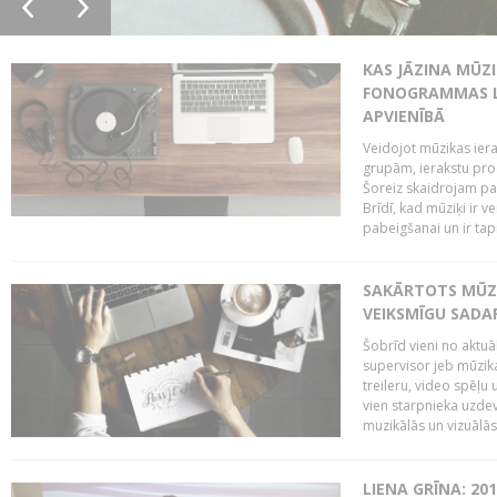
KAS JĀZINA MŪZ
FONOGRAMMAS LA
APVIENĪBĀ
Veidojot mūzikas iera
grupām, ierakstu pr
Šoreiz skaidrojam pa
Brīdī, kad mūziķi ir 
pabeigšanai un ir tapi
SAKĀRTOTS MŪZI
VEIKSMĪGU SADA
Šobrīd vieni no aktuā
supervisor jeb mūzika
treileru, video spēļu
vien starpnieka uzdev
muzikālās un vizuālās 
LIENA GRĪNA: 201