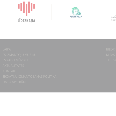
LAIPA
BIEDRĪ
ES IZMANTOJU MŪZIKU
MISAS 
ES RADU MŪZIKU
TEL. 6
AKTUALITĀTES
KONTAKTI
SĪKDATŅU IZMANTOŠANAS POLITIKA
DATU APSTRĀDE