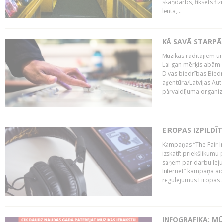
skaņdarbs, fiksēts fiz
lentā,...
KĀ SAVĀ STARPĀ
Mūzikas radītājiem un
Lai gan mērķis abām i
Divas biedrības Bied
aģentūra/Latvijas Aut
pārvaldījuma organizā
EIROPAS IZPILDĪ
Kampaņas “The Fair In
izskatīt priekšlikumu 
saņem par darbu lejup
Internet” kampaņa aic
regulējumus Eiropas au
INFOGRAFIKA: M