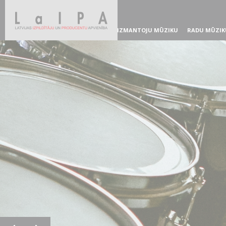
IZMANTOJU MŪZIKU
RADU MŪZIK