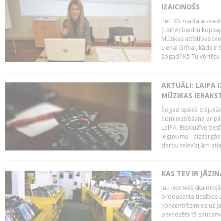
IZAICINOŠS
Pēc 30. martā aizvadī
(LaIPA) biedru kopsap
Mūzikas attīstības bi
Lienai Grīnai, kāds ir
šogad? Kā Tu vērtētu 
AKTUĀLI: LAIPA 
MŪZIKAS IERAKS
Šogad spēkā stājušās 
administrēšana ar pi
LaIPA. Ekskluzīvo tie
ieguvumu - aizsargās 
darbu televīzijām atļ
KAS TEV IR JĀZ
Jau iepriekš skaidroj
producenta tiesības un
koncentrēsimies uz j
paredzēts tā saucama