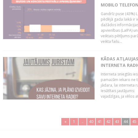
MOBILO TELEFO
Gandrīz puse (43%) L
pēdējā gada laikā ir i
dažādos informācijas 
apvienības (LaIPA) u
veiktais pētījums parā
veikta failu...
KĀDAS ATĻAUJAS 
INTERNETA RADI
Interneta sniegtās ies
pamazām iekaro ne tik
jādara, lai interneta
Iesūtītais jautājums:
vajadzīgas, ja vēlos a
«
1
..
40
41
42
43
44
45