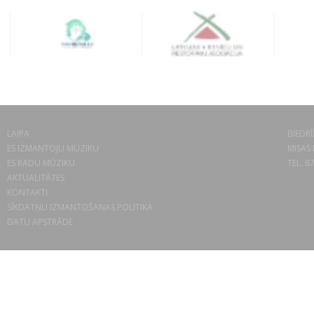
LAIPA
BIEDRĪ
ES IZMANTOJU MŪZIKU
MISAS 
ES RADU MŪZIKU
TEL. 6
AKTUALITĀTES
KONTAKTI
SĪKDATŅU IZMANTOŠANAS POLITIKA
DATU APSTRĀDE