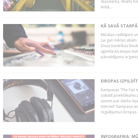
skaņdarbs, fiksēts fiz
lentā,...
KĀ SAVĀ STARPĀ
Mūzikas radītājiem un
Lai gan mērķis abām i
Divas biedrības Bied
aģentūra/Latvijas Aut
pārvaldījuma organizā
EIROPAS IZPILDĪ
Kampaņas “The Fair In
izskatīt priekšlikumu 
saņem par darbu lejup
Internet” kampaņa aic
regulējumus Eiropas au
INFOGRAFIKA: M