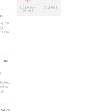
LĪDZSKAŅA
GALERIJAS
VEIKALS
OTIES
olījumu
āji
he Fair
U UN
ā
oducentu
ndeksa”
iek
T SAVU