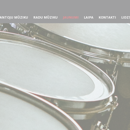
ANTOJU MŪZIKU
RADU MŪZIKU
JAUNUMI
LAIPA
KONTAKTI
LIDZ