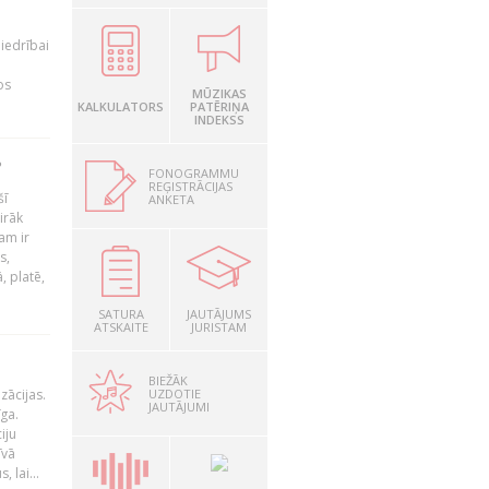
iedrībai
os
MŪZIKAS
KALKULATORS
PATĒRIŅA
INDEKSS
?
FONOGRAMMU
REĢISTRĀCIJAS
šī
ANKETA
irāk
am ir
s,
, platē,
SATURA
JAUTĀJUMS
ATSKAITE
JURISTAM
BIEŽĀK
UZDOTIE
zācijas.
JAUTĀJUMI
īga.
iju
īvā
 lai...