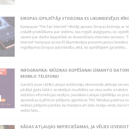
EIROPAS IZPILDĪTĀJI STEIDZINA ES LIKUMDEVĒJUS RĪK
Kampaņas “The Fair Internet” rīkotāji apsveic Eiropas komisiju ar s
izskatīt priekšlikumu par sistēmu, kas regulē atalgojumu, ko izpildīt
saņem par darbu lejupielādi un straumēšanu interneta servisos. “T
Internet” kampaņa aicina ES likumdevējus pieņemt jaunus tiesiskos
regulējumus Eiropas autortiesību aktā, lai izpildītājiem garantētu...
INFOGRAFIKA: MŪZIKAS KOPĒŠANAI IZMANTO DATOR
MOBILO TELEFONU
Gandrīz puse (43%) Latvijas iedzīvotāju ekonomiski aktīvajā vecum
pēdējā gada laikā ir ierakstījuši muzikālos vai citus audio ierakstus
dažādos informācijas nesējos. Jaunākais Latvijas Izpildītāju un pr
apvienības (LaIPA) un pētījumu aģentūras TNS “Mūzikas patēriņa i
veiktais pētījums parāda, ka mainījies arī datu nesēju veids, kuros t
veikta failu...
KĀDAS ATĻAUJAS NEPIECIEŠAMAS, JA VĒLIES IZVEIDO