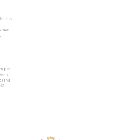
Bet kas
es man
.
em par
ekiem
tošanu
ušās