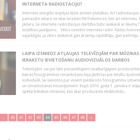
INTERNETA RADIOSTACIJU?
Interneta sniegtās iespējas kļūst aizvien plašākas. Arī radiostacijas
pamazām iekaro ne tikai ierastās FM frekvences, bet arī internetu. 
jādara, lai interneta radiostacijas darbība būtu saskaņā ar likumu?
Iesūtītais jautājums: Vēlos izveidot interneta radio. Kādas licenc
vajadzīgas, ja vēlos atskaņot gan ārzemju izpildītāju, gan pašmāju..
LAIPA IZSNIEDZ ATĻAUJAS TELEVĪZIJĀM PAR MŪZIKAS
IERAKSTU IEVIETOŠANU AUDIOVIZUĀLOS DARBOS
Televīzijām, vai pie tām piesaistītajiem neatkarīgajiem producenti
katras fonogrammas izmantošanu bija jāvēršas pie tiesību īpašni
individuāli, lai vienotos par viņiem piederošo fonogrammu izman
un izmantošanas nosacījumiem. Kopš 2016. gada 1. janvāra ir stāj
spēkā būtiskas izmaiņas, kas skar producentu ekskluzīvās...
..
40
41
42
43
44
45
46
47
48
»