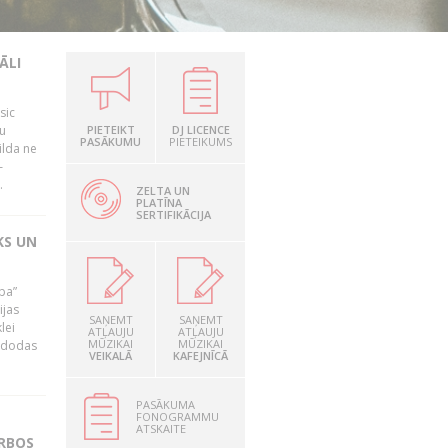
ĀLI
sic
mu
PIETEIKT
DJ LICENCE
PASĀKUMU
PIETEIKUMS
ilda ne
–
.
ZELTA UN
PLATĪNA
SERTIFIKĀCIJA
KS UN
ība”
ijas
SAŅEMT
SAŅEMT
lei
ATĻAUJU
ATĻAUJU
MŪZIKAI
MŪZIKAI
A dodas
VEIKALĀ
KAFEJNĪCĀ
PASĀKUMA
FONOGRAMMU
ATSKAITE
ARBOS