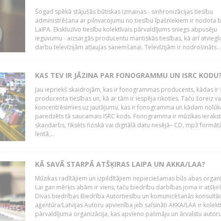
Šogad spēkā stājušās būtiskas izmaiņas - sinhronizācijas tiesību
administrēšana ar pilnvarojumu no tiesību īpašniekiem ir nodota b
LaIPA. Ekskluzīvo tiesību kolektīvais pārvaldījums sniegs abpusēju
ieguvumu - aizsargās producentu mantiskās tiesības, kā arī atviegl
darbu televīzijām atļaujas saņemšanai. Televīzijām ir nodrošināts...
KAS TEV IR JĀZINA PAR FONOGRAMMU UN ISRC KODU
Jau iepriekš skaidrojām, kas ir fonogrammas producents, kādas ir 
producenta tiesības un, kā ar tām ir iespēja rikoties. Taču šoreiz va
koncentrēsimies uz jautājumu, kas ir fonogramma un kādam nolūk
paredzēts tā saucamais ISRC kods. Fonogramma ir mūzikas ierakst
skaņdarbs, fiksēts fiziskā vai digitālā datu nesējā– CD, mp3 formātā
lentā,...
KĀ SAVĀ STARPĀ ATŠĶIRAS LAIPA UN AKKA/LAA?
Mūzikas radītājiem un izpildītājiem nepieciešamas būs abas organi
Lai gan mērķis abām ir viens, taču biedrību darbības joma ir atšķir
Divas biedrības Biedrība Autortiesību un komunicēšanās konsultāc
aģentūra/Latvijas Autoru apvienība jeb saīsināti AKKA/LAA ir kolekt
pārvaldījuma organizācija, kas apvieno pašmāju un ārvalstu autorus,