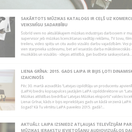
SAKĀRTOTS MŪZIKAS KATALOGS IR CEĻŠ UZ KOMERCI
VEIKSMĪGU SADARBĪBU
Šobrīd vieni no aktuālākajiem mūzikas industrijas darboņiem ir mu
supervisor jeb mūzikas licencēšanas vadītāji reklāmu, TV šovu, fil
treileru, video spēļu un citu audio vizuālo darbu vajadzībām. Viņi p
vien starpnieka uzdevumu, bet arī iesaistās darba mākslinieciskās 
muzikālās un vizuālās - idejas attīstībā, gan budžeta saskaņošanā...
LIENA GRĪNA: 2015. GADS LAIPA IR BIJIS ĻOTI DINAMIS
IZAICINOŠS
Pēc 30. martā aizvadītās “Latvijas izpildītāju un producentu apvien
(LaIPA) biedru kopsapulces jautājām LaIPA izpilddirektorei un “Latv
Mūzikas attīstības biedrība/ Latvijas Mūzikas eksports” valdes locek
Lienai Grīnai, kāds ir bijis iepriekšējais gads un kādā virzienā LaIP
šogad? Kā Tu vērtētu LaIPA paveikto 2015. gadā?...
AKTUĀLI: LAIPA IZSNIEDZ ATĻAUJAS TELEVĪZIJĀM PAR
MŪZIKAS IERAKSTU IEVIETOŠANU AUDIOVIZUĀLOS D