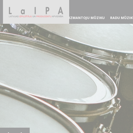
IZMANTOJU MŪZIKU
RADU MŪZIK