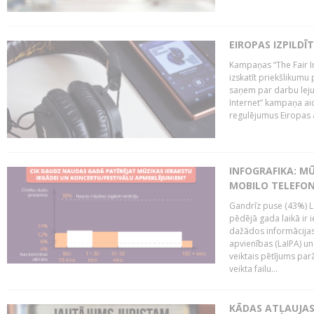
EIROPAS IZPILDĪ
Kampaņas “The Fair In
izskatīt priekšlikumu 
saņem par darbu lejup
Internet” kampaņa aic
regulējumus Eiropas au
INFOGRAFIKA: M
MOBILO TELEFO
Gandrīz puse (43%) L
pēdējā gada laikā ir i
dažādos informācijas 
apvienības (LaIPA) u
veiktais pētījums parā
veikta failu...
KĀDAS ATĻAUJAS 