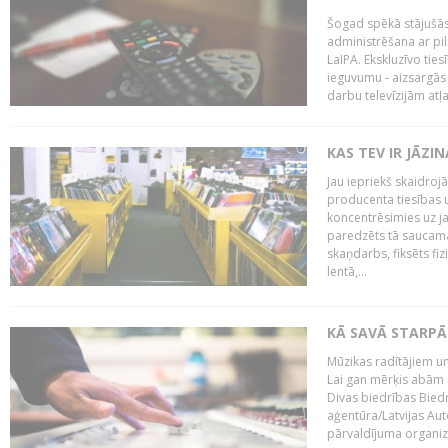
Šogad spēkā stājušās 
administrēšana ar pi
LaIPA. Ekskluzīvo tie
ieguvumu - aizsargās 
darbu televīzijām atļ
KAS TEV IR JĀZ
Jau iepriekš skaidroj
producenta tiesības un
koncentrēsimies uz j
paredzēts tā saucama
skaņdarbs, fiksēts fiz
lentā,...
KĀ SAVĀ STARPĀ
Mūzikas radītājiem un
Lai gan mērķis abām i
Divas biedrības Bied
aģentūra/Latvijas Aut
pārvaldījuma organizā