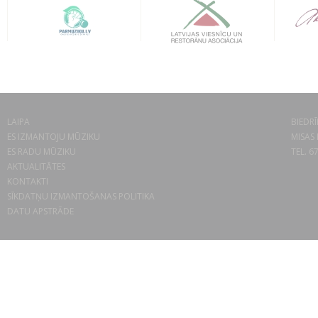
LAIPA
BIEDRĪ
ES IZMANTOJU MŪZIKU
MISAS 
ES RADU MŪZIKU
TEL. 6
AKTUALITĀTES
KONTAKTI
SĪKDATŅU IZMANTOŠANAS POLITIKA
DATU APSTRĀDE