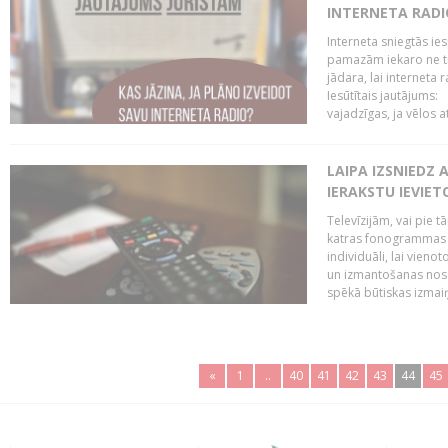
INTERNETA RADI
Interneta sniegtās ies
pamazām iekaro ne tik
jādara, lai interneta
Iesūtītais jautājums:
vajadzīgas, ja vēlos a
LAIPA IZSNIEDZ 
IERAKSTU IEVIE
Televīzijām, vai pie 
katras fonogrammas i
individuāli, lai vie
un izmantošanas nosa
spēkā būtiskas izmaiņ
«
1
..
40
41
42
43
44
45