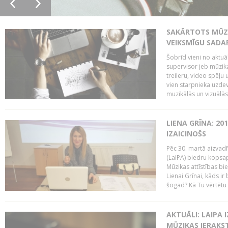
SAKĀRTOTS MŪZI
VEIKSMĪGU SADA
Šobrīd vieni no aktuā
supervisor jeb mūzika
treileru, video spēļu
vien starpnieka uzdev
muzikālās un vizuālās 
LIENA GRĪNA: 201
IZAICINOŠS
Pēc 30. martā aizvadī
(LaIPA) biedru kopsap
Mūzikas attīstības bi
Lienai Grīnai, kāds ir
šogad? Kā Tu vērtētu 
AKTUĀLI: LAIPA 
MŪZIKAS IERAKS