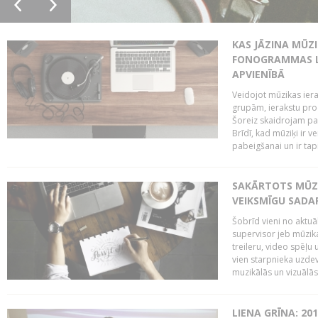
KAS JĀZINA MŪZ
FONOGRAMMAS LA
APVIENĪBĀ
Veidojot mūzikas iera
grupām, ierakstu pr
Šoreiz skaidrojam pa
Brīdī, kad mūziķi ir 
pabeigšanai un ir tapi
SAKĀRTOTS MŪZI
VEIKSMĪGU SADA
Šobrīd vieni no aktuā
supervisor jeb mūzika
treileru, video spēļu
vien starpnieka uzdev
muzikālās un vizuālās 
LIENA GRĪNA: 201