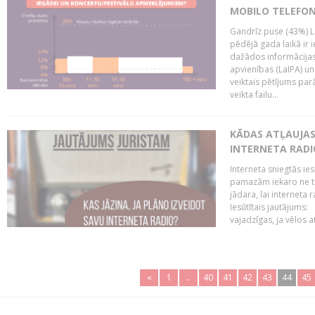
MOBILO TELEFO
Gandrīz puse (43%) L
pēdējā gada laikā ir i
dažādos informācijas 
apvienības (LaIPA) u
veiktais pētījums parā
veikta failu...
KĀDAS ATĻAUJAS 
INTERNETA RADI
Interneta sniegtās ies
pamazām iekaro ne tik
jādara, lai interneta
Iesūtītais jautājums:
vajadzīgas, ja vēlos a
«
1
..
40
41
42
43
44
45