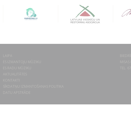
LAIPA
BIEDRĪ
ES IZMANTOJU MŪZIKU
MISAS 
ES RADU MŪZIKU
TEL. 6
AKTUALITĀTES
KONTAKTI
SĪKDATŅU IZMANTOŠANAS POLITIKA
DATU APSTRĀDE