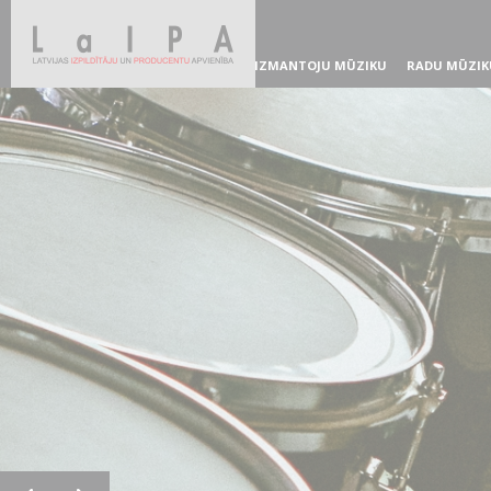
IZMANTOJU MŪZIKU
RADU MŪZIK