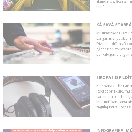
skaņdarbs, fiksēts fiz
lentā,...
KĀ SAVĀ STARPĀ
Mūzikas radītājiem un
Lai gan mērķis abām i
Divas biedrības Bied
aģentūra/Latvijas Aut
pārvaldījuma organizā
EIROPAS IZPILDĪ
Kampaņas “The Fair In
izskatīt priekšlikumu 
saņem par darbu lejup
Internet” kampaņa aic
regulējumus Eiropas au
INFOGRAFIKA: M