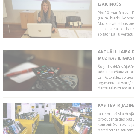
IZAICINOŠS
Pēc 30. martā aizvadī
(LaIPA) biedru kopsap
Mūzikas attīstības bi
Lienai Grīnai, kāds ir
šogad? Kā Tu vērtētu 
AKTUĀLI: LAIPA 
MŪZIKAS IERAKS
Šogad spēkā stājušās 
administrēšana ar pi
LaIPA. Ekskluzīvo tie
ieguvumu - aizsargās 
darbu televīzijām atļ
KAS TEV IR JĀZ
Jau iepriekš skaidroj
producenta tiesības un
koncentrēsimies uz j
paredzēts tā saucama