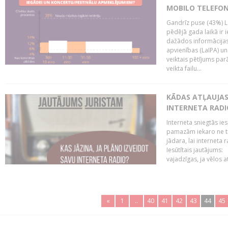
MOBILO TELEFO
Gandrīz puse (43%) L
pēdējā gada laikā ir i
dažādos informācijas 
apvienības (LaIPA) u
veiktais pētījums parā
veikta failu...
KĀDAS ATĻAUJAS 
INTERNETA RADI
Interneta sniegtās ies
pamazām iekaro ne tik
jādara, lai interneta
Iesūtītais jautājums:
vajadzīgas, ja vēlos a
«
1
..
40
41
42
43
44
45