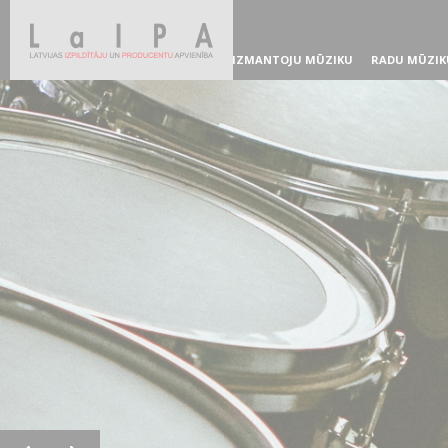
IZMANTOJU MŪZIKU
RADU MŪZIK