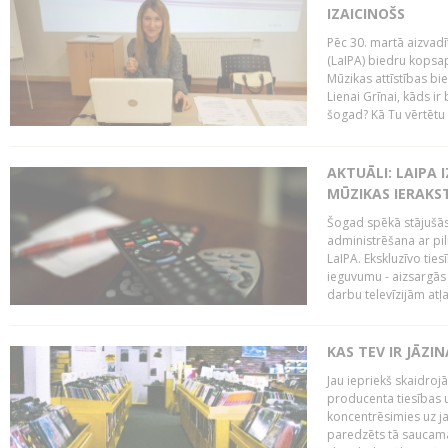
IZAICINOŠS
Pēc 30. martā aizvadī
(LaIPA) biedru kopsap
Mūzikas attīstības bi
Lienai Grīnai, kāds ir
šogad? Kā Tu vērtētu 
AKTUĀLI: LAIPA 
MŪZIKAS IERAKS
Šogad spēkā stājušās 
administrēšana ar pi
LaIPA. Ekskluzīvo tie
ieguvumu - aizsargās 
darbu televīzijām atļ
KAS TEV IR JĀZ
Jau iepriekš skaidroj
producenta tiesības un
koncentrēsimies uz j
paredzēts tā saucama