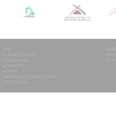
LAIPA
BIEDRĪ
ES IZMANTOJU MŪZIKU
MISAS 
ES RADU MŪZIKU
TEL. 6
AKTUALITĀTES
KONTAKTI
SĪKDATŅU IZMANTOŠANAS POLITIKA
DATU APSTRĀDE