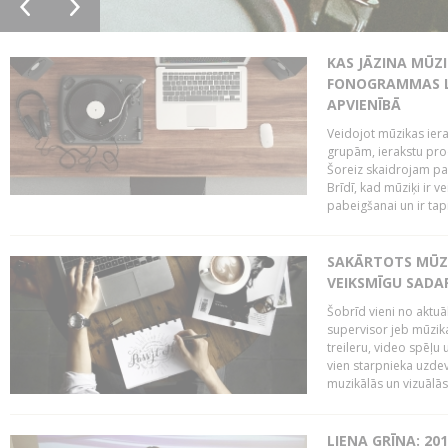
KAS JĀZINA MŪZ
FONOGRAMMAS LA
APVIENĪBĀ
Veidojot mūzikas iera
grupām, ierakstu pr
Šoreiz skaidrojam pa
Brīdī, kad mūziķi ir 
pabeigšanai un ir tapi
SAKĀRTOTS MŪZI
VEIKSMĪGU SADA
Šobrīd vieni no aktuā
supervisor jeb mūzika
treileru, video spēļu
vien starpnieka uzdev
muzikālās un vizuālās 
LIENA GRĪNA: 201