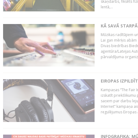
skaņdarbs, fiksēts fiz
lentā,...
KĀ SAVĀ STARPĀ
Mūzikas radītājiem un
Lai gan mērķis abām i
Divas biedrības Bied
aģentūra/Latvijas Aut
pārvaldījuma organizā
EIROPAS IZPILDĪ
Kampaņas “The Fair In
izskatīt priekšlikumu 
saņem par darbu lejup
Internet” kampaņa aic
regulējumus Eiropas au
INFOGRAFIKA: M