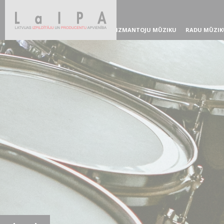
IZMANTOJU MŪZIKU
RADU MŪZIK