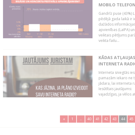
MOBILO TELEFO
Gandrīz puse (43%) L
pēdējā gada laikā ir i
dažādos informācijas 
apvienības (LaIPA) u
veiktais pētījums parā
veikta failu...
KĀDAS ATĻAUJAS 
INTERNETA RADI
Interneta sniegtās ies
pamazām iekaro ne tik
jādara, lai interneta
Iesūtītais jautājums:
vajadzīgas, ja vēlos a
«
1
..
40
41
42
43
44
45