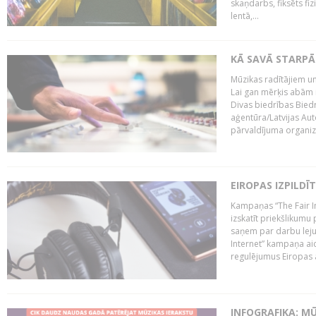
skaņdarbs, fiksēts fiz
lentā,...
KĀ SAVĀ STARPĀ
Mūzikas radītājiem un
Lai gan mērķis abām i
Divas biedrības Bied
aģentūra/Latvijas Aut
pārvaldījuma organizā
EIROPAS IZPILDĪ
Kampaņas “The Fair In
izskatīt priekšlikumu 
saņem par darbu lejup
Internet” kampaņa aic
regulējumus Eiropas au
INFOGRAFIKA: M