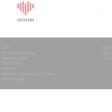
LAIPA
BIEDRĪ
ES IZMANTOJU MŪZIKU
MISAS 
ES RADU MŪZIKU
TEL. 6
AKTUALITĀTES
KONTAKTI
SĪKDATŅU IZMANTOŠANAS POLITIKA
DATU APSTRĀDE