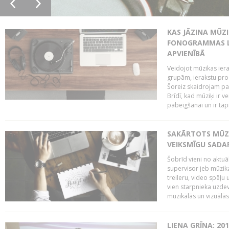
KAS JĀZINA MŪZ
FONOGRAMMAS LA
APVIENĪBĀ
Veidojot mūzikas iera
grupām, ierakstu pr
Šoreiz skaidrojam pa
Brīdī, kad mūziķi ir 
pabeigšanai un ir tapi
SAKĀRTOTS MŪZI
VEIKSMĪGU SADA
Šobrīd vieni no aktuā
supervisor jeb mūzika
treileru, video spēļu
vien starpnieka uzdev
muzikālās un vizuālās 
LIENA GRĪNA: 201