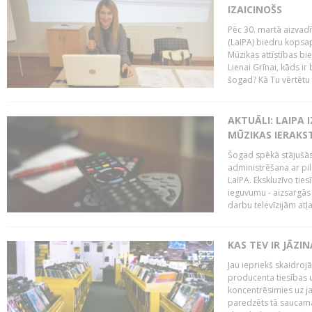
IZAICINOŠS
Pēc 30. martā aizvadī
(LaIPA) biedru kopsap
Mūzikas attīstības bi
Lienai Grīnai, kāds ir
šogad? Kā Tu vērtētu 
AKTUĀLI: LAIPA 
MŪZIKAS IERAKS
Šogad spēkā stājušās 
administrēšana ar pi
LaIPA. Ekskluzīvo tie
ieguvumu - aizsargās 
darbu televīzijām atļ
KAS TEV IR JĀZ
Jau iepriekš skaidroj
producenta tiesības un
koncentrēsimies uz j
paredzēts tā saucama