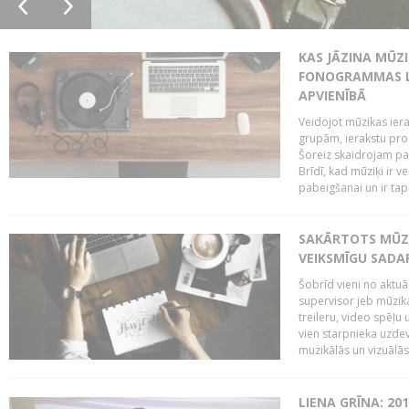
KAS JĀZINA MŪZ
FONOGRAMMAS LA
APVIENĪBĀ
Veidojot mūzikas iera
grupām, ierakstu pr
Šoreiz skaidrojam pa
Brīdī, kad mūziķi ir 
pabeigšanai un ir tapi
SAKĀRTOTS MŪZI
VEIKSMĪGU SADA
Šobrīd vieni no aktuā
supervisor jeb mūzika
treileru, video spēļu
vien starpnieka uzdev
muzikālās un vizuālās 
LIENA GRĪNA: 201