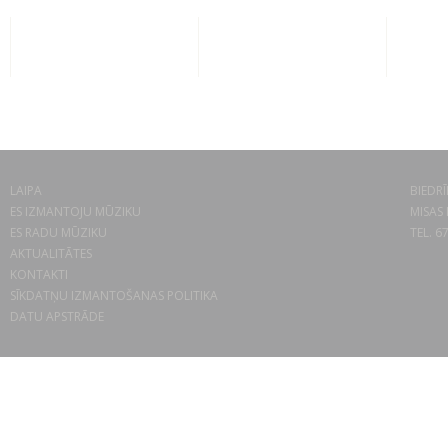
LAIPA
BIEDRĪ
ES IZMANTOJU MŪZIKU
MISAS 
ES RADU MŪZIKU
TEL. 6
AKTUALITĀTES
KONTAKTI
SĪKDATŅU IZMANTOŠANAS POLITIKA
DATU APSTRĀDE