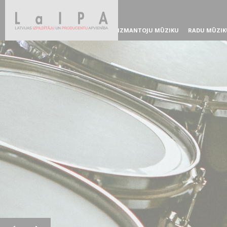
IZMANTOJU MŪZIKU
RADU MŪZIK