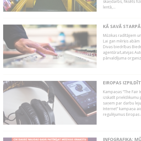
skaņdarbs, fiksēts fiz
lentā,...
KĀ SAVĀ STARPĀ
Mūzikas radītājiem un
Lai gan mērķis abām i
Divas biedrības Bied
aģentūra/Latvijas Aut
pārvaldījuma organizā
EIROPAS IZPILDĪ
Kampaņas “The Fair In
izskatīt priekšlikumu 
saņem par darbu lejup
Internet” kampaņa aic
regulējumus Eiropas au
INFOGRAFIKA: M