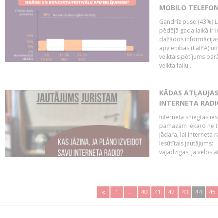
MOBILO TELEFO
Gandrīz puse (43%) L
pēdējā gada laikā ir i
dažādos informācijas 
apvienības (LaIPA) u
veiktais pētījums parā
veikta failu...
KĀDAS ATĻAUJAS 
INTERNETA RADI
Interneta sniegtās ies
pamazām iekaro ne tik
jādara, lai interneta
Iesūtītais jautājums:
vajadzīgas, ja vēlos a
«
1
..
40
41
42
43
44
45