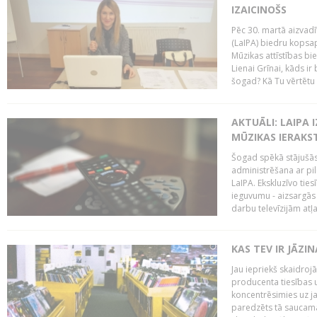
IZAICINOŠS
Pēc 30. martā aizvadī
(LaIPA) biedru kopsap
Mūzikas attīstības bi
Lienai Grīnai, kāds ir
šogad? Kā Tu vērtētu 
AKTUĀLI: LAIPA 
MŪZIKAS IERAKS
Šogad spēkā stājušās 
administrēšana ar pi
LaIPA. Ekskluzīvo tie
ieguvumu - aizsargās 
darbu televīzijām atļ
KAS TEV IR JĀZ
Jau iepriekš skaidroj
producenta tiesības un
koncentrēsimies uz j
paredzēts tā saucama