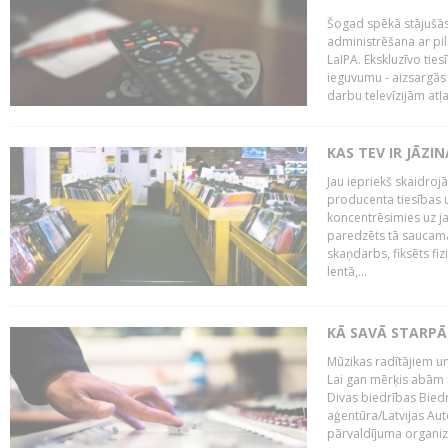
Šogad spēkā stājušās 
administrēšana ar pi
LaIPA. Ekskluzīvo tie
ieguvumu - aizsargās 
darbu televīzijām atļ
KAS TEV IR JĀZ
Jau iepriekš skaidroj
producenta tiesības un
koncentrēsimies uz j
paredzēts tā saucama
skaņdarbs, fiksēts fiz
lentā,...
KĀ SAVĀ STARPĀ
Mūzikas radītājiem un
Lai gan mērķis abām i
Divas biedrības Bied
aģentūra/Latvijas Aut
pārvaldījuma organizā