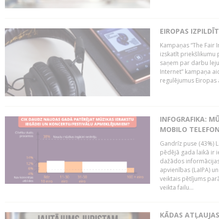
EIROPAS IZPILDĪ
Kampaņas “The Fair In
izskatīt priekšlikumu 
saņem par darbu lejup
Internet” kampaņa aic
regulējumus Eiropas au
INFOGRAFIKA: M
MOBILO TELEFO
Gandrīz puse (43%) L
pēdējā gada laikā ir i
dažādos informācijas 
apvienības (LaIPA) u
veiktais pētījums parā
veikta failu...
KĀDAS ATĻAUJAS 