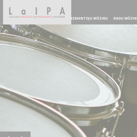
IZMANTOJU MŪZIKU
RADU MŪZIK