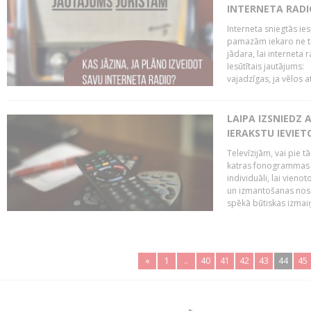
INTERNETA RADI
Interneta sniegtās ies
pamazām iekaro ne tik
jādara, lai interneta
Iesūtītais jautājums:
vajadzīgas, ja vēlos a
LAIPA IZSNIEDZ 
IERAKSTU IEVIE
Televīzijām, vai pie 
katras fonogrammas i
individuāli, lai vie
un izmantošanas nosa
spēkā būtiskas izmaiņ
«
1
..
40
41
42
43
44
45