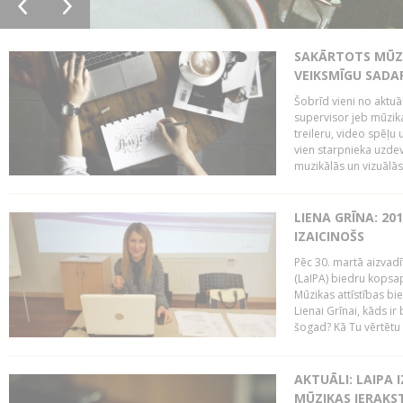
SAKĀRTOTS MŪZI
VEIKSMĪGU SADA
Šobrīd vieni no aktuā
supervisor jeb mūzika
treileru, video spēļu
vien starpnieka uzdev
muzikālās un vizuālās 
LIENA GRĪNA: 201
IZAICINOŠS
Pēc 30. martā aizvadī
(LaIPA) biedru kopsap
Mūzikas attīstības bi
Lienai Grīnai, kāds ir
šogad? Kā Tu vērtētu 
AKTUĀLI: LAIPA 
MŪZIKAS IERAKS