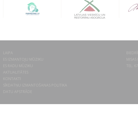
LAIPA
BIEDRĪ
ES IZMANTOJU MŪZIKU
MISAS 
ES RADU MŪZIKU
TEL. 6
AKTUALITĀTES
KONTAKTI
SĪKDATŅU IZMANTOŠANAS POLITIKA
DATU APSTRĀDE