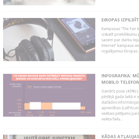
EIROPAS IZPILDĪ
Kampaņas “The Fair In
izskatīt priekšlikumu 
saņem par darbu lejup
Internet” kampaņa aic
regulējumus Eiropas au
INFOGRAFIKA: M
MOBILO TELEFO
Gandrīz puse (43%) L
pēdējā gada laikā ir i
dažādos informācijas 
apvienības (LaIPA) u
veiktais pētījums parā
veikta failu...
KĀDAS ATĻAUJAS 