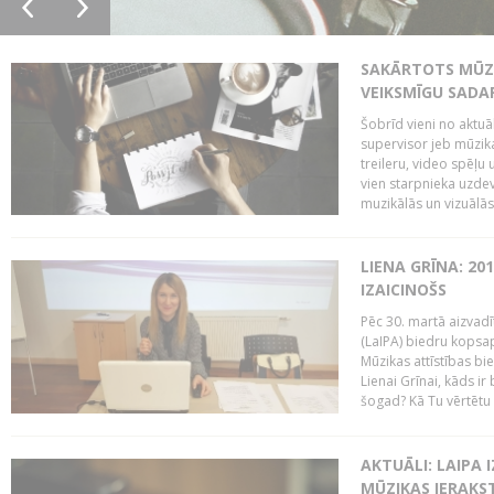
SAKĀRTOTS MŪZI
VEIKSMĪGU SADA
Šobrīd vieni no aktuā
supervisor jeb mūzika
treileru, video spēļu
vien starpnieka uzdev
muzikālās un vizuālās 
LIENA GRĪNA: 201
IZAICINOŠS
Pēc 30. martā aizvadī
(LaIPA) biedru kopsap
Mūzikas attīstības bi
Lienai Grīnai, kāds ir
šogad? Kā Tu vērtētu 
AKTUĀLI: LAIPA 
MŪZIKAS IERAKS