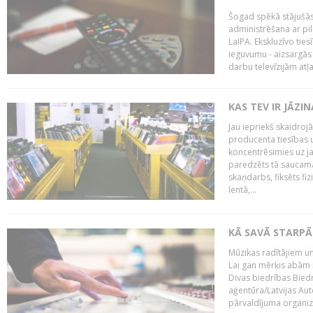
Šogad spēkā stājušās 
administrēšana ar pi
LaIPA. Ekskluzīvo tie
ieguvumu - aizsargās 
darbu televīzijām atļ
KAS TEV IR JĀZ
Jau iepriekš skaidroj
producenta tiesības un
koncentrēsimies uz j
paredzēts tā saucama
skaņdarbs, fiksēts fiz
lentā,...
KĀ SAVĀ STARPĀ
Mūzikas radītājiem un
Lai gan mērķis abām i
Divas biedrības Bied
aģentūra/Latvijas Aut
pārvaldījuma organizā