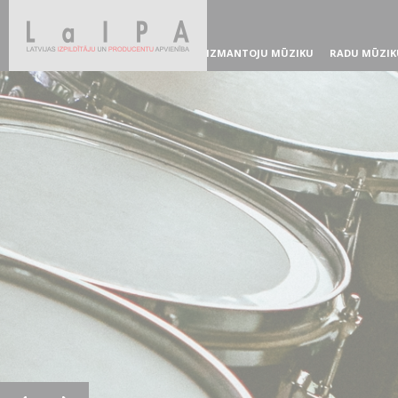
IZMANTOJU MŪZIKU
RADU MŪZIK