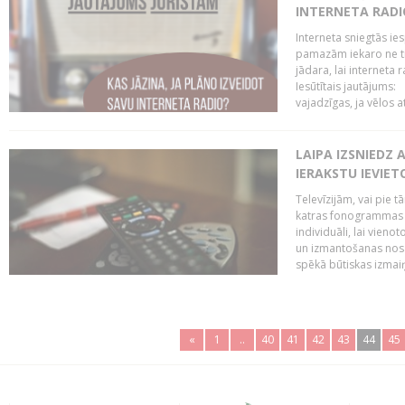
INTERNETA RADI
Interneta sniegtās ies
pamazām iekaro ne tik
jādara, lai interneta
Iesūtītais jautājums:
vajadzīgas, ja vēlos a
LAIPA IZSNIEDZ 
IERAKSTU IEVIE
Televīzijām, vai pie 
katras fonogrammas i
individuāli, lai vie
un izmantošanas nosa
spēkā būtiskas izmaiņ
«
1
..
40
41
42
43
44
45