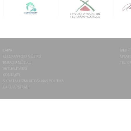
LAIPA
BIEDRĪ
ES IZMANTOJU MŪZIKU
MISAS 
ES RADU MŪZIKU
TEL. 6
AKTUALITĀTES
KONTAKTI
SĪKDATŅU IZMANTOŠANAS POLITIKA
DATU APSTRĀDE