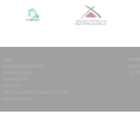
LAIPA
BIEDRĪ
ES IZMANTOJU MŪZIKU
MISAS 
ES RADU MŪZIKU
TEL. 6
AKTUALITĀTES
KONTAKTI
SĪKDATŅU IZMANTOŠANAS POLITIKA
DATU APSTRĀDE