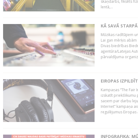
skaņdarbs, fiksēts fiz
lentā,...
KĀ SAVĀ STARPĀ
Mūzikas radītājiem un
Lai gan mērķis abām i
Divas biedrības Bied
aģentūra/Latvijas Aut
pārvaldījuma organizā
EIROPAS IZPILDĪ
Kampaņas “The Fair In
izskatīt priekšlikumu 
saņem par darbu lejup
Internet” kampaņa aic
regulējumus Eiropas au
INFOGRAFIKA: M