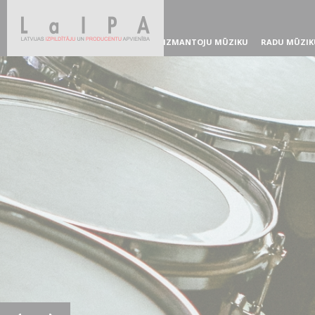
IZMANTOJU MŪZIKU
RADU MŪZIK