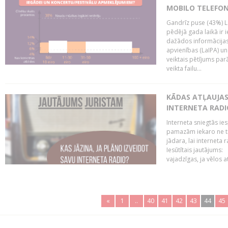
MOBILO TELEFO
Gandrīz puse (43%) L
pēdējā gada laikā ir i
dažādos informācijas 
apvienības (LaIPA) u
veiktais pētījums parā
veikta failu...
KĀDAS ATĻAUJAS 
INTERNETA RADI
Interneta sniegtās ies
pamazām iekaro ne tik
jādara, lai interneta
Iesūtītais jautājums:
vajadzīgas, ja vēlos a
«
1
..
40
41
42
43
44
45