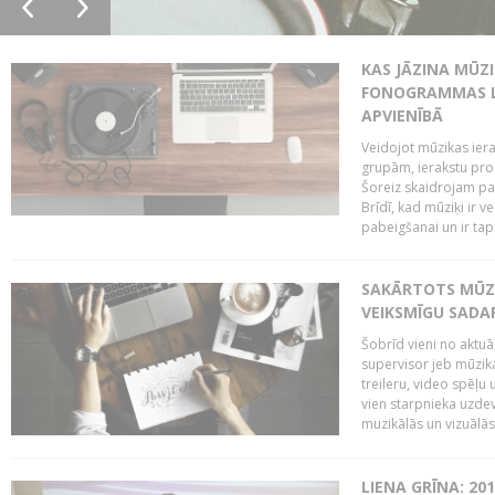
KAS JĀZINA MŪZ
FONOGRAMMAS LA
APVIENĪBĀ
Veidojot mūzikas iera
grupām, ierakstu pr
Šoreiz skaidrojam pa
Brīdī, kad mūziķi ir 
pabeigšanai un ir tapi
SAKĀRTOTS MŪZI
VEIKSMĪGU SADA
Šobrīd vieni no aktuā
supervisor jeb mūzika
treileru, video spēļu
vien starpnieka uzdev
muzikālās un vizuālās 
LIENA GRĪNA: 201