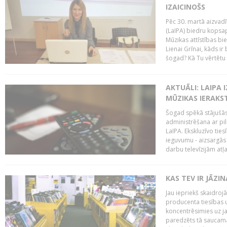
IZAICINOŠS
Pēc 30. martā aizvadī
(LaIPA) biedru kopsap
Mūzikas attīstības bi
Lienai Grīnai, kāds ir
šogad? Kā Tu vērtētu 
AKTUĀLI: LAIPA 
MŪZIKAS IERAKS
Šogad spēkā stājušās 
administrēšana ar pi
LaIPA. Ekskluzīvo tie
ieguvumu - aizsargās 
darbu televīzijām atļ
KAS TEV IR JĀZ
Jau iepriekš skaidroj
producenta tiesības un
koncentrēsimies uz j
paredzēts tā saucama