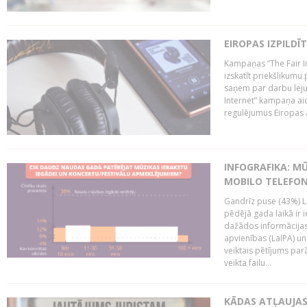
EIROPAS IZPILDĪ
Kampaņas “The Fair In
izskatīt priekšlikumu 
saņem par darbu lejup
Internet” kampaņa aic
regulējumus Eiropas au
INFOGRAFIKA: M
MOBILO TELEFO
Gandrīz puse (43%) L
pēdējā gada laikā ir i
dažādos informācijas 
apvienības (LaIPA) u
veiktais pētījums parā
veikta failu...
KĀDAS ATĻAUJAS 