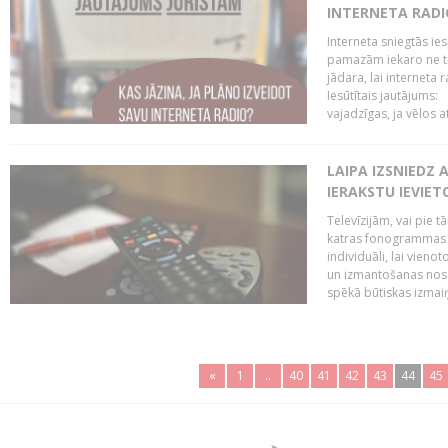
INTERNETA RADI
Interneta sniegtās ies
pamazām iekaro ne tik
jādara, lai interneta
Iesūtītais jautājums:
vajadzīgas, ja vēlos a
LAIPA IZSNIEDZ 
IERAKSTU IEVIE
Televīzijām, vai pie 
katras fonogrammas i
individuāli, lai vie
un izmantošanas nosa
spēkā būtiskas izmaiņ
«
1
..
40
41
42
43
44
45