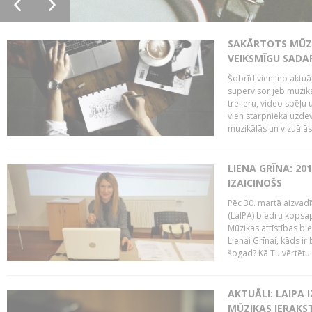
SAKĀRTOTS MŪZI
VEIKSMĪGU SADA
Šobrīd vieni no aktuā
supervisor jeb mūzika
treileru, video spēļu
vien starpnieka uzdev
muzikālās un vizuālās 
LIENA GRĪNA: 201
IZAICINOŠS
Pēc 30. martā aizvadī
(LaIPA) biedru kopsap
Mūzikas attīstības bi
Lienai Grīnai, kāds ir
šogad? Kā Tu vērtētu 
AKTUĀLI: LAIPA 
MŪZIKAS IERAKS