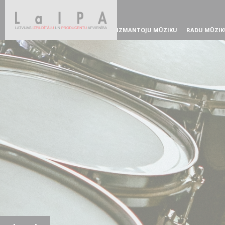
IZMANTOJU MŪZIKU
RADU MŪZIK