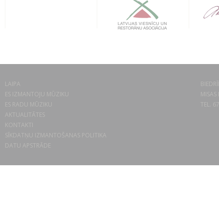
LAIPA
BIEDRĪ
ES IZMANTOJU MŪZIKU
MISAS 
ES RADU MŪZIKU
TEL. 6
AKTUALITĀTES
KONTAKTI
SĪKDATŅU IZMANTOŠANAS POLITIKA
DATU APSTRĀDE