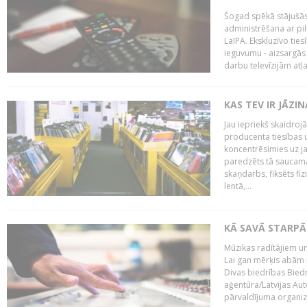
Šogad spēkā stājušās 
administrēšana ar pi
LaIPA. Ekskluzīvo tie
ieguvumu - aizsargās 
darbu televīzijām atļ
KAS TEV IR JĀZ
Jau iepriekš skaidroj
producenta tiesības un
koncentrēsimies uz j
paredzēts tā saucama
skaņdarbs, fiksēts fiz
lentā,...
KĀ SAVĀ STARPĀ
Mūzikas radītājiem un
Lai gan mērķis abām i
Divas biedrības Bied
aģentūra/Latvijas Aut
pārvaldījuma organizā