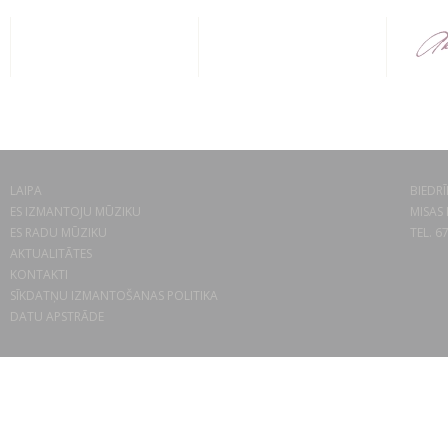
LAIPA
BIEDRĪ
ES IZMANTOJU MŪZIKU
MISAS 
ES RADU MŪZIKU
TEL. 6
AKTUALITĀTES
KONTAKTI
SĪKDATŅU IZMANTOŠANAS POLITIKA
DATU APSTRĀDE