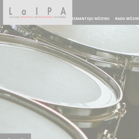
IZMANTOJU MŪZIKU
RADU MŪZIK