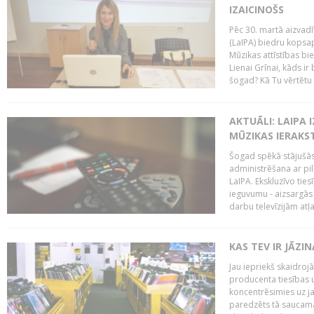
IZAICINOŠS
Pēc 30. martā aizvadī
(LaIPA) biedru kopsap
Mūzikas attīstības bi
Lienai Grīnai, kāds ir
šogad? Kā Tu vērtētu 
AKTUĀLI: LAIPA 
MŪZIKAS IERAKS
Šogad spēkā stājušās 
administrēšana ar pi
LaIPA. Ekskluzīvo tie
ieguvumu - aizsargās 
darbu televīzijām atļ
KAS TEV IR JĀZ
Jau iepriekš skaidroj
producenta tiesības un
koncentrēsimies uz j
paredzēts tā saucama