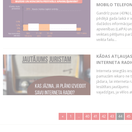
MOBILO TELEFO
Gandrīz puse (43%) L
pēdējā gada laikā ir i
dažādos informācijas 
apvienības (LaIPA) u
veiktais pētījums parā
veikta failu...
KĀDAS ATĻAUJAS 
INTERNETA RADI
Interneta sniegtās ies
pamazām iekaro ne tik
jādara, lai interneta
Iesūtītais jautājums:
vajadzīgas, ja vēlos a
«
1
..
40
41
42
43
44
45