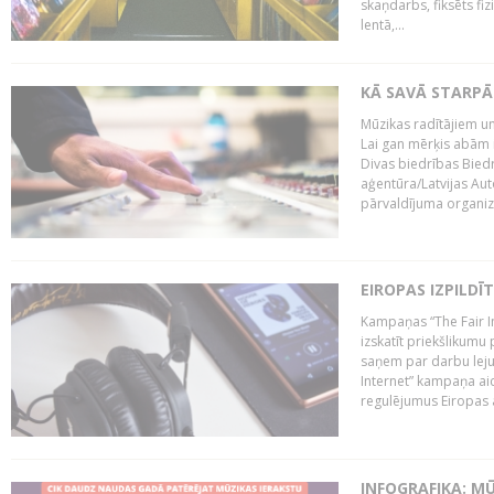
skaņdarbs, fiksēts fiz
lentā,...
KĀ SAVĀ STARPĀ
Mūzikas radītājiem un
Lai gan mērķis abām i
Divas biedrības Bied
aģentūra/Latvijas Aut
pārvaldījuma organizā
EIROPAS IZPILDĪ
Kampaņas “The Fair In
izskatīt priekšlikumu 
saņem par darbu lejup
Internet” kampaņa aic
regulējumus Eiropas au
INFOGRAFIKA: M