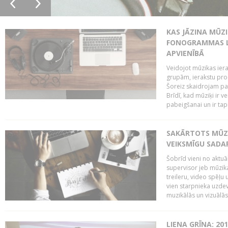
KAS JĀZINA MŪZ
FONOGRAMMAS LA
APVIENĪBĀ
Veidojot mūzikas iera
grupām, ierakstu pr
Šoreiz skaidrojam pa
Brīdī, kad mūziķi ir 
pabeigšanai un ir tapi
SAKĀRTOTS MŪZI
VEIKSMĪGU SADA
Šobrīd vieni no aktuā
supervisor jeb mūzika
treileru, video spēļu
vien starpnieka uzdev
muzikālās un vizuālās 
LIENA GRĪNA: 201