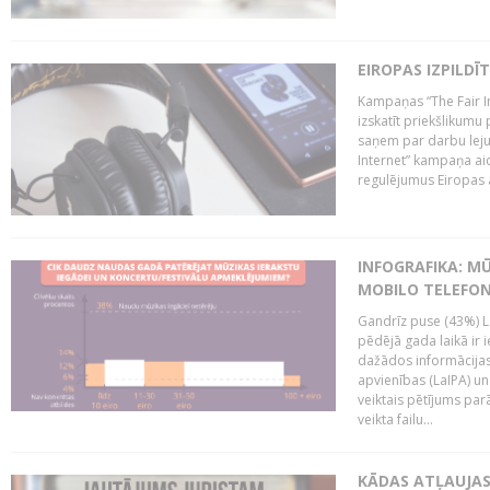
EIROPAS IZPILDĪ
Kampaņas “The Fair In
izskatīt priekšlikumu 
saņem par darbu lejup
Internet” kampaņa aic
regulējumus Eiropas au
INFOGRAFIKA: M
MOBILO TELEFO
Gandrīz puse (43%) L
pēdējā gada laikā ir i
dažādos informācijas 
apvienības (LaIPA) u
veiktais pētījums parā
veikta failu...
KĀDAS ATĻAUJAS 