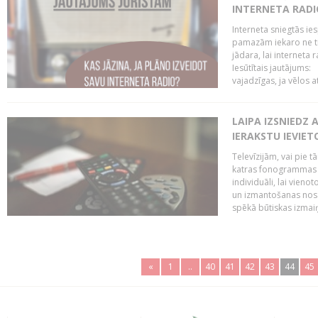
INTERNETA RADI
Interneta sniegtās ies
pamazām iekaro ne tik
jādara, lai interneta
Iesūtītais jautājums:
vajadzīgas, ja vēlos a
LAIPA IZSNIEDZ 
IERAKSTU IEVIE
Televīzijām, vai pie 
katras fonogrammas i
individuāli, lai vie
un izmantošanas nosa
spēkā būtiskas izmaiņ
«
1
..
40
41
42
43
44
45