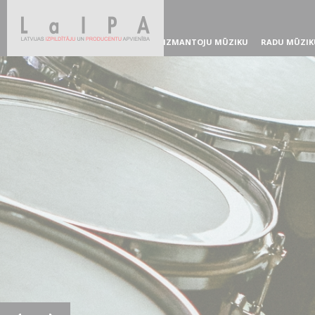
IZMANTOJU MŪZIKU
RADU MŪZIK