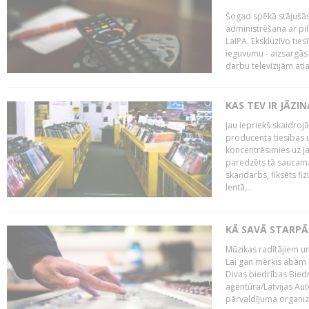
Šogad spēkā stājušās 
administrēšana ar pi
LaIPA. Ekskluzīvo tie
ieguvumu - aizsargās 
darbu televīzijām atļ
KAS TEV IR JĀZ
Jau iepriekš skaidroj
producenta tiesības un
koncentrēsimies uz j
paredzēts tā saucama
skaņdarbs, fiksēts fiz
lentā,...
KĀ SAVĀ STARPĀ
Mūzikas radītājiem un
Lai gan mērķis abām i
Divas biedrības Bied
aģentūra/Latvijas Aut
pārvaldījuma organizā