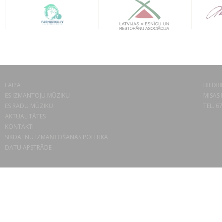
LAIPA
BIEDRĪ
ES IZMANTOJU MŪZIKU
MISAS 
ES RADU MŪZIKU
TEL. 6
AKTUALITĀTES
KONTAKTI
SĪKDATŅU IZMANTOŠANAS POLITIKA
DATU APSTRĀDE