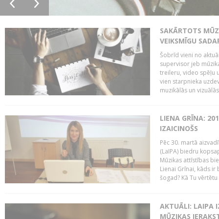
SAKĀRTOTS MŪZI
VEIKSMĪGU SADA
Šobrīd vieni no aktuā
supervisor jeb mūzika
treileru, video spēļu
vien starpnieka uzdev
muzikālās un vizuālās 
LIENA GRĪNA: 201
IZAICINOŠS
Pēc 30. martā aizvadī
(LaIPA) biedru kopsap
Mūzikas attīstības bi
Lienai Grīnai, kāds ir
šogad? Kā Tu vērtētu 
AKTUĀLI: LAIPA 
MŪZIKAS IERAKS