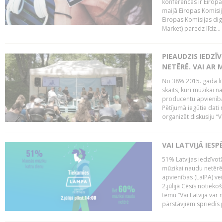
konferencēs ir Eiropas
maijā Eiropas Komisija
Eiropas Komisijas digi
Market) paredz līdz...
PIEAUDZIS IEDZĪ
NETĒRĒ. VAI AR 
No 38% 2015. gadā līd
skaits, kuri mūzikai n
producentu apvienība”
Pētījumā iegūtie dati
organizēt diskusiju “Va
VAI LATVIJĀ IES
51% Latvijas iedzīvot
mūzikai naudu netērē,
apvienības (LaIPA) ve
2.jūlijā Cēsīs notieko
tēmu “Vai Latvijā var 
pārstāvjiem spriedīs p