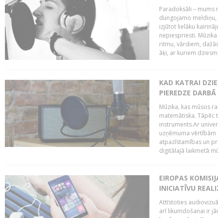
Paradoksāli – mums ne
dungojamo meldiņu, j
izjūtot lielāku kairi
nepiespriesti. Mūzik
ritmu, vārdiem, dažād
āķi, ar kuriem dzies
KAD KATRAI DZI
PIEREDZE DARBĀ
Mūzika, kas mūsos rai
matemātiska. Tāpēc t
instruments.Ar univer
uzņēmuma vērtībām un
atpazīstamības un p
digitālajā laikmetā mū
EIROPAS KOMISIJ
INICIATĪVU REALI
Attīstoties audiovizu
arī likumdošanai ir jā