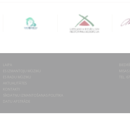
LAIPA
BIEDRĪ
ES IZMANTOJU MŪZIKU
MISAS 
ES RADU MŪZIKU
TEL. 6
AKTUALITĀTES
KONTAKTI
SĪKDATŅU IZMANTOŠANAS POLITIKA
DATU APSTRĀDE