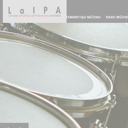
IZMANTOJU MŪZIKU
RADU MŪZIK