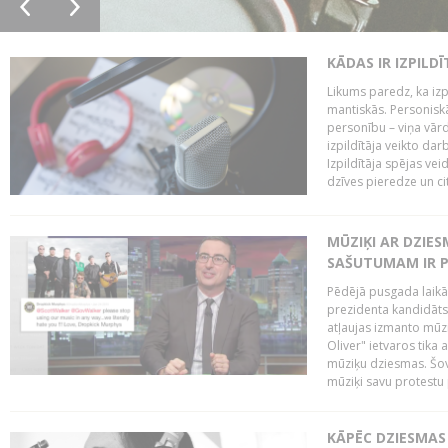
KĀDAS IR IZPILD
Likums paredz, ka izpi
mantiskās. Personiskās
personību – viņa vārd
izpildītāja veikto dar
Izpildītāja spējas ve
dzīves pieredze un citi
MŪZIĶI AR DZIES
SAŠUTUMAM IR 
Pēdējā pusgada laikā 
prezidenta kandidāt
atļaujas izmanto mūz
Oliver" ietvaros tika 
mūziķu dziesmas. Šovā
mūziķi savu protestu 
KĀPĒC DZIESMAS 