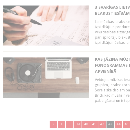
3 SVARĪGAS LIETA
BLAKUSTIESĪBĀM
Lai mūzikas ieraksts n
izpildītāji un produc
Viņu tiesības aizsarg
par izpildītāju blaku
izpildītājs mūzikas ie
KAS JĀZINA MŪZ
FONOGRAMMAS LA
APVIENĪBĀ
Veidojot mūzikas iera
grupām, ierakstu pr
Šoreiz skaidrojam pa
Brīdī, kad mūziķi ir 
pabeigšanai un ir tapi
«
1
..
39
40
41
42
43
44
45