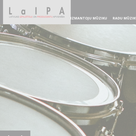
IZMANTOJU MŪZIKU
RADU MŪZIK