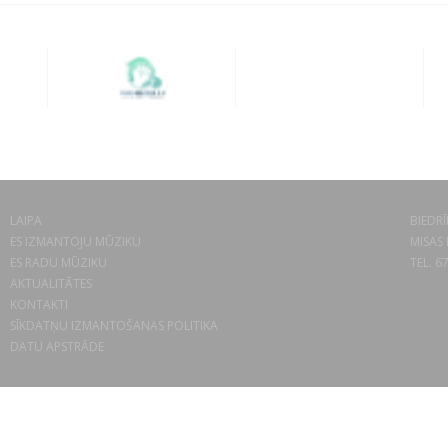
LAIPA
BIEDRĪ
ES IZMANTOJU MŪZIKU
MISAS 
ES RADU MŪZIKU
TEL. 6
AKTUALITĀTES
KONTAKTI
SĪKDATŅU IZMANTOŠANAS POLITIKA
DATU APSTRĀDE