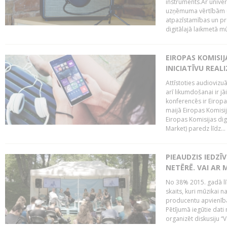
instruments.Ar univer
uzņēmuma vērtībām un
atpazīstamības un p
digitālajā laikmetā mū
EIROPAS KOMISIJ
INICIATĪVU REALI
Attīstoties audiovizu
arī likumdošanai ir jā
konferencēs ir Eiropas
maijā Eiropas Komisija
Eiropas Komisijas digi
Market) paredz līdz...
PIEAUDZIS IEDZĪ
NETĒRĒ. VAI AR 
No 38% 2015. gadā līd
skaits, kuri mūzikai n
producentu apvienība”
Pētījumā iegūtie dati
organizēt diskusiju “Va