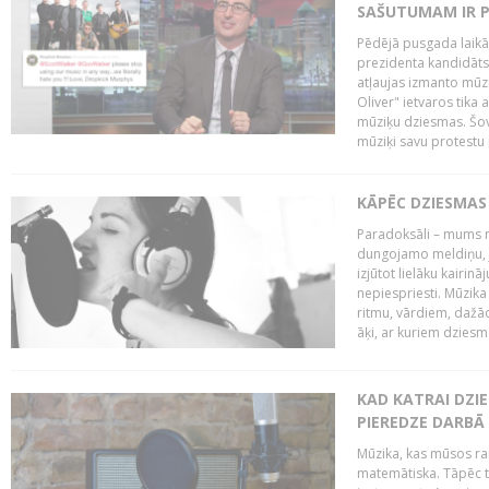
SAŠUTUMAM IR 
Pēdējā pusgada laikā 
prezidenta kandidāt
atļaujas izmanto mūz
Oliver" ietvaros tika 
mūziķu dziesmas. Šovā
mūziķi savu protestu 
KĀPĒC DZIESMAS 
Paradoksāli – mums ne
dungojamo meldiņu, j
izjūtot lielāku kairi
nepiespriesti. Mūzik
ritmu, vārdiem, dažād
āķi, ar kuriem dzies
KAD KATRAI DZI
PIEREDZE DARBĀ
Mūzika, kas mūsos rai
matemātiska. Tāpēc t