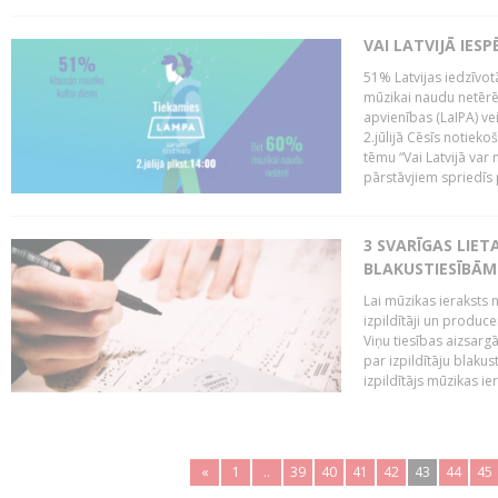
VAI LATVIJĀ IES
51% Latvijas iedzīvot
mūzikai naudu netērē,
apvienības (LaIPA) ve
2.jūlijā Cēsīs notieko
tēmu “Vai Latvijā var 
pārstāvjiem spriedīs p
3 SVARĪGAS LIETA
BLAKUSTIESĪBĀM
Lai mūzikas ieraksts n
izpildītāji un produc
Viņu tiesības aizsarg
par izpildītāju blaku
izpildītājs mūzikas ie
«
1
..
39
40
41
42
43
44
45