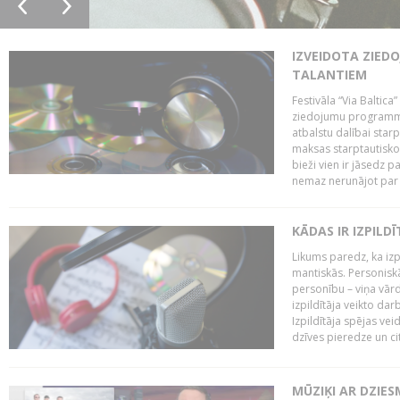
IZVEIDOTA ZIED
TALANTIEM
Festivāla “Via Baltica”
ziedojumu programmu 
atbalstu dalībai sta
maksas starptautisko
bieži vien ir jāsedz 
nemaz nerunājot par 
KĀDAS IR IZPILD
Likums paredz, ka izpi
mantiskās. Personiskās
personību – viņa vārd
izpildītāja veikto dar
Izpildītāja spējas ve
dzīves pieredze un citi
MŪZIĶI AR DZIES