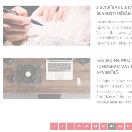
3 SVARĪGAS LIETA
BLAKUSTIESĪBĀM
Lai mūzikas ieraksts n
izpildītāji un produc
Viņu tiesības aizsarg
par izpildītāju blaku
izpildītājs mūzikas ie
KAS JĀZINA MŪZ
FONOGRAMMAS LA
APVIENĪBĀ
Veidojot mūzikas iera
grupām, ierakstu pr
Šoreiz skaidrojam pa
Brīdī, kad mūziķi ir 
pabeigšanai un ir tapi
«
1
..
39
40
41
42
43
44
45