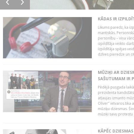
KĀDAS IR IZPILD
Likums paredz, ka izpi
mantiskās. Personiskās
personību – viņa vārd
izpildītāja veikto dar
Izpildītāja spējas ve
dzīves pieredze un citi
MŪZIĶI AR DZIES
SAŠUTUMAM IR 
Pēdējā pusgada laikā 
prezidenta kandidāt
atļaujas izmanto mūz
Oliver" ietvaros tika 
mūziķu dziesmas. Šovā
mūziķi savu protestu 
KĀPĒC DZIESMAS 