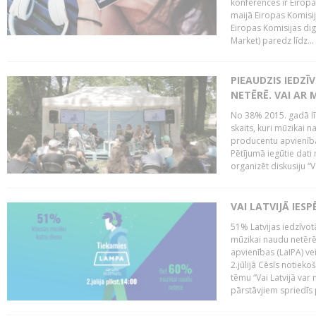
konferencēs ir Eiropas
maijā Eiropas Komisija
Eiropas Komisijas digi
Market) paredz līdz...
PIEAUDZIS IEDZĪ
NETĒRĒ. VAI AR 
No 38% 2015. gadā līd
skaits, kuri mūzikai n
producentu apvienība”
Pētījumā iegūtie dati
organizēt diskusiju “Va
VAI LATVIJĀ IES
51% Latvijas iedzīvot
mūzikai naudu netērē,
apvienības (LaIPA) ve
2.jūlijā Cēsīs notieko
tēmu “Vai Latvijā var 
pārstāvjiem spriedīs p