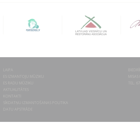
LAIPA
BIEDRĪ
ES IZMANTOJU MŪZIKU
MISAS 
ES RADU MŪZIKU
TEL. 6
AKTUALITĀTES
KONTAKTI
SĪKDATŅU IZMANTOŠANAS POLITIKA
DATU APSTRĀDE