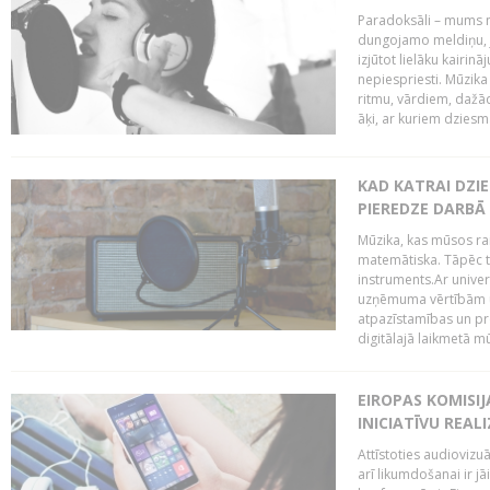
Paradoksāli – mums ne
dungojamo meldiņu, j
izjūtot lielāku kairi
nepiespriesti. Mūzik
ritmu, vārdiem, dažād
āķi, ar kuriem dzies
KAD KATRAI DZI
PIEREDZE DARBĀ
Mūzika, kas mūsos rai
matemātiska. Tāpēc t
instruments.Ar univer
uzņēmuma vērtībām un
atpazīstamības un p
digitālajā laikmetā mū
EIROPAS KOMISIJ
INICIATĪVU REALI
Attīstoties audiovizu
arī likumdošanai ir jā