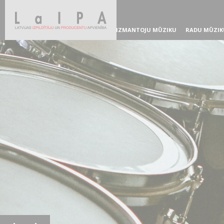
IZMANTOJU MŪZIKU
RADU MŪZIK