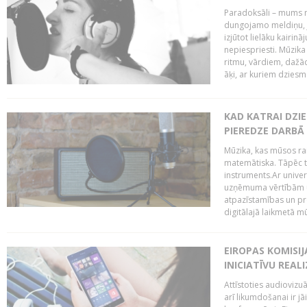
Paradoksāli – mums ne
dungojamo meldiņu, j
izjūtot lielāku kairi
nepiespriesti. Mūzik
ritmu, vārdiem, dažād
āķi, ar kuriem dzies
KAD KATRAI DZI
PIEREDZE DARBĀ
Mūzika, kas mūsos rai
matemātiska. Tāpēc t
instruments.Ar univer
uzņēmuma vērtībām un
atpazīstamības un p
digitālajā laikmetā mū
EIROPAS KOMISIJ
INICIATĪVU REALI
Attīstoties audiovizu
arī likumdošanai ir jā