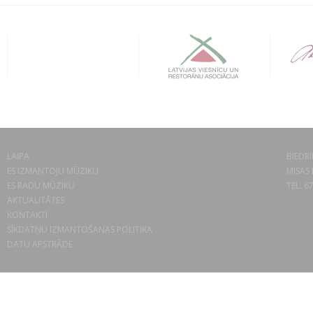
LAIPA
BIEDRĪ
ES IZMANTOJU MŪZIKU
MISAS 
ES RADU MŪZIKU
TEL. 6
AKTUALITĀTES
KONTAKTI
SĪKDATŅU IZMANTOŠANAS POLITIKA
DATU APSTRĀDE