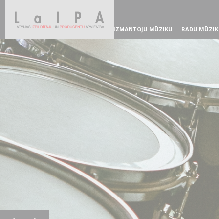
IZMANTOJU MŪZIKU
RADU MŪZIK