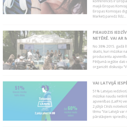
konferencēs ir Eiropas
maijā Eiropas Komisija
Eiropas Komisijas digi
Market) paredz līdz...
PIEAUDZIS IEDZĪ
NETĒRĒ. VAI AR 
No 38% 2015. gadā līd
skaits, kuri mūzikai n
producentu apvienība”
Pētījumā iegūtie dati
organizēt diskusiju “Va
VAI LATVIJĀ IES
51% Latvijas iedzīvot
mūzikai naudu netērē,
apvienības (LaIPA) ve
2.jūlijā Cēsīs notieko
tēmu “Vai Latvijā var 
pārstāvjiem spriedīs p