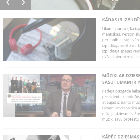
KĀDAS IR IZPILD
Likums paredz, ka izpi
mantiskās. Personiskās
personību – viņa vārd
izpildītāja veikto dar
Izpildītāja spējas ve
dzīves pieredze un citi
MŪZIĶI AR DZIES
SAŠUTUMAM IR 
Pēdējā pusgada laikā 
prezidenta kandidāt
atļaujas izmanto mūz
Oliver" ietvaros tika 
mūziķu dziesmas. Šovā
mūziķi savu protestu 
KĀPĒC DZIESMAS 