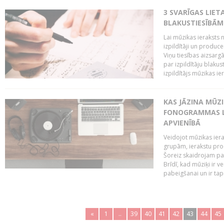
3 SVARĪGAS LIETA
BLAKUSTIESĪBĀM
Lai mūzikas ieraksts n
izpildītāji un produc
Viņu tiesības aizsarg
par izpildītāju blaku
izpildītājs mūzikas ie
KAS JĀZINA MŪZ
FONOGRAMMAS LA
APVIENĪBĀ
Veidojot mūzikas iera
grupām, ierakstu pr
Šoreiz skaidrojam pa
Brīdī, kad mūziķi ir 
pabeigšanai un ir tapi
«
1
..
39
40
41
42
43
44
45