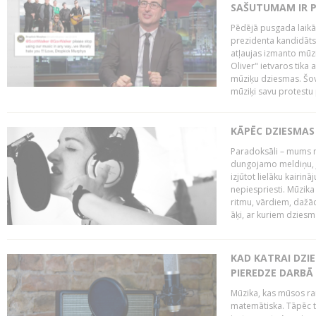
SAŠUTUMAM IR 
Pēdējā pusgada laikā 
prezidenta kandidāt
atļaujas izmanto mūz
Oliver" ietvaros tika 
mūziķu dziesmas. Šovā
mūziķi savu protestu 
KĀPĒC DZIESMAS 
Paradoksāli – mums ne
dungojamo meldiņu, j
izjūtot lielāku kairi
nepiespriesti. Mūzik
ritmu, vārdiem, dažād
āķi, ar kuriem dzies
KAD KATRAI DZI
PIEREDZE DARBĀ
Mūzika, kas mūsos rai
matemātiska. Tāpēc t