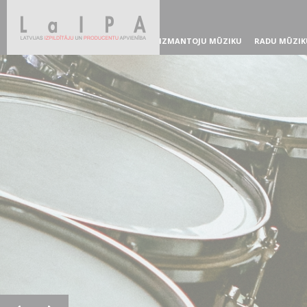
IZMANTOJU MŪZIKU
RADU MŪZIK