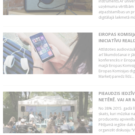
instruments.Ar univer
uzņēmuma vērtībām un
atpazīstamības un p
digitālajā laikmetā mū
EIROPAS KOMISIJ
INICIATĪVU REALI
Attīstoties audiovizu
arī likumdošanai ir jā
konferencēs ir Eiropas
maijā Eiropas Komisija
Eiropas Komisijas digi
Market) paredz līdz...
PIEAUDZIS IEDZĪ
NETĒRĒ. VAI AR 
No 38% 2015. gadā līd
skaits, kuri mūzikai n
producentu apvienība”
Pētījumā iegūtie dati
organizēt diskusiju “Va