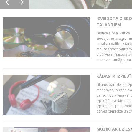
IZVEIDOTA ZIED
TALANTIEM
Festivāla “Via Baltica”
ziedojumu programmu 
atbalstu dalībai sta
maksas starptautisko
bieži vien ir jāsedz 
nemaz nerunājot par 
KĀDAS IR IZPILD
Likums paredz, ka izpi
mantiskās. Personiskās
personību – viņa vārd
izpildītāja veikto dar
Izpildītāja spējas ve
dzīves pieredze un citi
MŪZIĶI AR DZIES