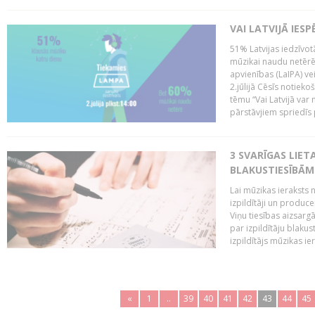
VAI LATVIJĀ IES
51% Latvijas iedzīvot
mūzikai naudu netērē,
apvienības (LaIPA) ve
2.jūlijā Cēsīs notieko
tēmu “Vai Latvijā var 
pārstāvjiem spriedīs p
3 SVARĪGAS LIETA
BLAKUSTIESĪBĀM
Lai mūzikas ieraksts n
izpildītāji un produc
Viņu tiesības aizsarg
par izpildītāju blaku
izpildītājs mūzikas ie
«
1
..
39
40
41
42
43
44
45