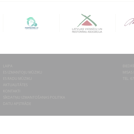
LAIPA
BIEDRĪ
ES IZMANTOJU MŪZIKU
MISAS 
ES RADU MŪZIKU
TEL. 6
AKTUALITĀTES
KONTAKTI
SĪKDATŅU IZMANTOŠANAS POLITIKA
DATU APSTRĀDE