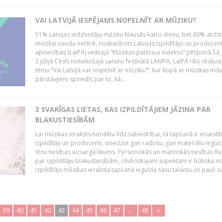
VAI LATVIJĀ IESPĒJAMS NOPELNĪT AR MŪZIKU?
51% Latvijas iedzīvotāju mūziku klausās katru dienu, bet 60% atzīst
mūzikai naudu netērē, noskaidrots Latvijas Izpildītāju un producen
apvienības (LaIPA) veiktajā “Mūzikas patēriņa indekss” pētījumā.Šā
2.jūlijā Cēsīs notiekošajā sarunu festivālā LAMPA, LaIPA rīko diskusi
tēmu “Vai Latvijā var nopelnīt ar mūziku?”, kur kopā ar mūzikas indu
pārstāvjiem spriedīs par to, kā...
3 SVARĪGAS LIETAS, KAS IZPILDĪTĀJIEM JĀZINA PAR
BLAKUSTIESĪBĀM
Lai mūzikas ieraksts nonāktu līdz sabiedrībai, tā tapšanā ir iesaistīt
izpildītāji un producenti, sniedzot gan radošu, gan materiālu iegul
Viņu tiesības aizsargā likums. Personiskās un mantiskās tiesības Ru
par izpildītāju blakustiesībām, cilvēciskajam aspektam ir būtiska n
izpildītājs mūzikas ieraksta tapšanā iegulda savu talantu un pauž sa
39
40
41
42
43
44
45
46
47
..
48
»