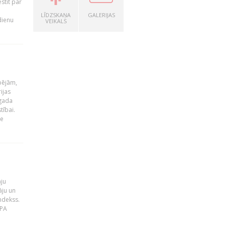
stīt par
LĪDZSKAŅA
GALERIJAS
dienu
VEIKALS
pējām,
ijas
 gada
tībai.
le
āju
āju un
ndekss.
MPA