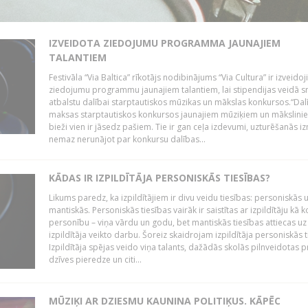
IZVEIDOTA ZIEDOJUMU PROGRAMMA JAUNAJIEM
TALANTIEM
Festivāla “Via Baltica” rīkotājs nodibinājums “Via Cultura” ir izveidoj
ziedojumu programmu jaunajiem talantiem, lai stipendijas veidā s
atbalstu dalībai starptautiskos mūzikas un mākslas konkursos.“Dal
maksas starptautiskos konkursos jaunajiem mūziķiem un mākslini
bieži vien ir jāsedz pašiem. Tie ir gan ceļa izdevumi, uzturēšanās i
nemaz nerunājot par konkursu dalības...
KĀDAS IR IZPILDĪTĀJA PERSONISKĀS TIESĪBAS?
Likums paredz, ka izpildītājiem ir divu veidu tiesības: personiskās 
mantiskās. Personiskās tiesības vairāk ir saistītas ar izpildītāju kā 
personību – viņa vārdu un godu, bet mantiskās tiesības attiecas uz
izpildītāja veikto darbu. Šoreiz skaidrojam izpildītāja personiskās t
Izpildītāja spējas veido viņa talants, dažādās skolās pilnveidotas 
dzīves pieredze un citi...
MŪZIĶI AR DZIESMU KAUNINA POLITIĶUS. KĀPĒC