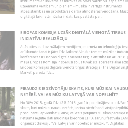
instruments.Ar universālās mūzikas valodas palīdzību iespējams vē
uzņēmuma vērtībām un plāniem - mūzika ir vērtīgs instruments
atpazīstamības un produktīvas darba atmosfēras veidošanā. Mūs
digitālajā laikmetā mūzika ir dati, kas pastāsta par...
EIROPAS KOMISIJA UZSĀK DIGITĀLĀ VIENOTĀ TIRGUS
INICIATĪVU REALIZĀCIJU
Attīstoties audiovizuālajiem medijiem, interneta un tehnoloģiju ies
arī likumdošanai ir jāiet līdzi laikam! Aktuāls temats mūzikas industr
konferencēs ir Eiropas digitālā vienotā tirgus attīstība un arī 2016.
maijā Eiropas Komisija ir spērusi soļus tuvāk šīs ieceres tālākai attīs
Eiropas Komisijas digitālā vienotā tirgus stratēģija (The Digital Sing
Market) paredz līdz...
PIEAUDZIS IEDZĪVOTĀJU SKAITS, KURI MŪZIKAI NAUDU
NETĒRĒ. VAI AR MŪZIKU LATVIJĀ VAR NOPELNĪT?
No 38% 2015. gadā līdz 43% 2016. gadā ir palielinājies to iedzīvot
skaits, kuri mūzikai naudu netērē, liecina biedrības “Latvijas Izpildīt
producentu apvienība” (LaIPA) veiktais pētījums Mūzikas patēriņa i
Pētījumā iegūtie dati mudināja biedrību LaIPA sarunu festivālā LA
organizēt diskusiju “Vai Latvijā var nopelnīt ar mūziku?”. Digitālās...