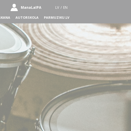
ManaLaIPA
LV
/
EN
SKANA
AUTORSKOLA
PARMUZIKU.LV