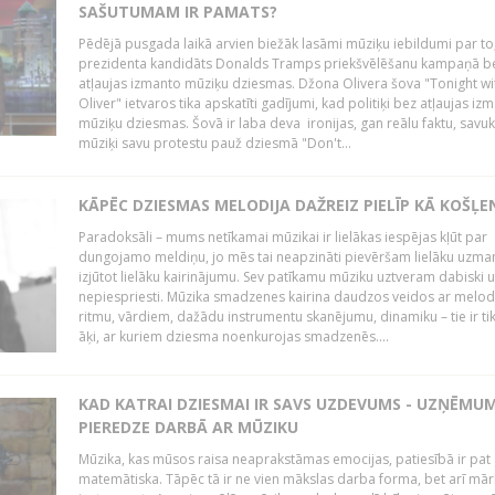
SAŠUTUMAM IR PAMATS?
Pēdējā pusgada laikā arvien biežāk lasāmi mūziķu iebildumi par to
prezidenta kandidāts Donalds Tramps priekšvēlēšanu kampaņā b
atļaujas izmanto mūziķu dziesmas. Džona Olivera šova "Tonight wi
Oliver" ietvaros tika apskatīti gadījumi, kad politiķi bez atļaujas iz
mūziķu dziesmas. Šovā ir laba deva ironijas, gan reālu faktu, savuk
mūziķi savu protestu pauž dziesmā "Don't...
KĀPĒC DZIESMAS MELODIJA DAŽREIZ PIELĪP KĀ KOŠĻE
Paradoksāli – mums netīkamai mūzikai ir lielākas iespējas kļūt par
dungojamo meldiņu, jo mēs tai neapzināti pievēršam lielāku uzma
izjūtot lielāku kairinājumu. Sev patīkamu mūziku uztveram dabiski 
nepiespriesti. Mūzika smadzenes kairina daudzos veidos ar melodi
ritmu, vārdiem, dažādu instrumentu skanējumu, dinamiku – tie ir tik
āķi, ar kuriem dziesma noenkurojas smadzenēs....
KAD KATRAI DZIESMAI IR SAVS UZDEVUMS - UZŅĒMU
PIEREDZE DARBĀ AR MŪZIKU
Mūzika, kas mūsos raisa neaprakstāmas emocijas, patiesībā ir pat ļ
matemātiska. Tāpēc tā ir ne vien mākslas darba forma, bet arī mār