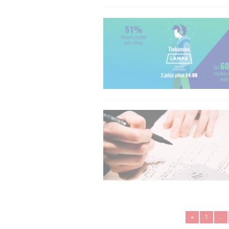
«
1
..