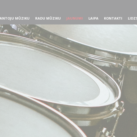
ANTOJU MŪZIKU
RADU MŪZIKU
JAUNUMI
LAIPA
KONTAKTI
LIDZ