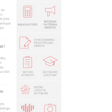
, ka
ez
th John
MŪZIKAS
mantojuši
KALKULATORS
PATĒRIŅA
INDEKSS
ārt
FONOGRAMMU
REĢISTRĀCIJAS
ANKETA
NE?
nību,
un
ju,
ai daži
SATURA
JAUTĀJUMS
ATSKAITE
JURISTAM
BIEŽĀK
UZDOTIE
MU
JAUTĀJUMI
oti
ketinga