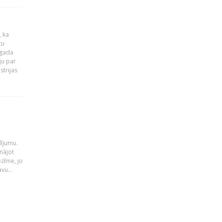
, ka
tu
 gada
ju par
strijas
i
dījumu.
nājot
ozīme, jo
vu...