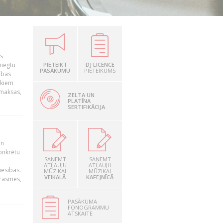
is
niegtu
PIETEIKT
DJ LICENCE
PASĀKUMU
PIETEIKUMS
ības
ekiem
zmaksas,
ZELTA UN
PLATĪNA
SERTIFIKĀCIJA
un
konkrētu
SAŅEMT
SAŅEMT
ATĻAUJU
ATĻAUJU
iesības.
MŪZIKAI
MŪZIKAI
VEIKALĀ
KAFEJNĪCĀ
prasmes,
PASĀKUMA
FONOGRAMMU
ATSKAITE