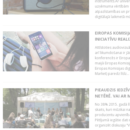
instruments.Ar univer
uzņēmuma vērtībām un
atpazīstamības un p
digitālajā laikmetā mū
EIROPAS KOMISIJ
INICIATĪVU REALI
Attīstoties audiovizu
arī likumdošanai ir jā
konferencēs ir Eiropas
maijā Eiropas Komisija
Eiropas Komisijas digi
Market) paredz līdz...
PIEAUDZIS IEDZĪ
NETĒRĒ. VAI AR 
No 38% 2015. gadā līd
skaits, kuri mūzikai n
producentu apvienība”
Pētījumā iegūtie dati
organizēt diskusiju “Va