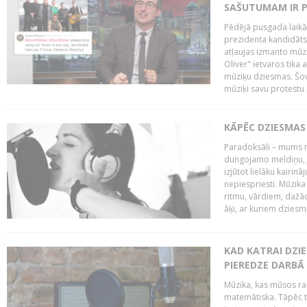
SAŠUTUMAM IR 
Pēdējā pusgada laikā 
prezidenta kandidāt
atļaujas izmanto mūz
Oliver" ietvaros tika 
mūziķu dziesmas. Šovā
mūziķi savu protestu 
KĀPĒC DZIESMAS 
Paradoksāli – mums ne
dungojamo meldiņu, j
izjūtot lielāku kairi
nepiespriesti. Mūzik
ritmu, vārdiem, dažād
āķi, ar kuriem dzies
KAD KATRAI DZI
PIEREDZE DARBĀ
Mūzika, kas mūsos rai
matemātiska. Tāpēc t