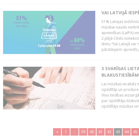
VAI LATVIJĀ IES
51% Latvijas iedzīvot
mūzikai naudu netērē,
apvienības (LaIPA) ve
2.jūlijā Cēsīs notieko
tēmu “Vai Latvijā var 
pārstāvjiem spriedīs p
3 SVARĪGAS LIETA
BLAKUSTIESĪBĀM
Lai mūzikas ieraksts n
izpildītāji un produc
Viņu tiesības aizsarg
par izpildītāju blaku
izpildītājs mūzikas ie
«
1
..
39
40
41
42
43
44
45