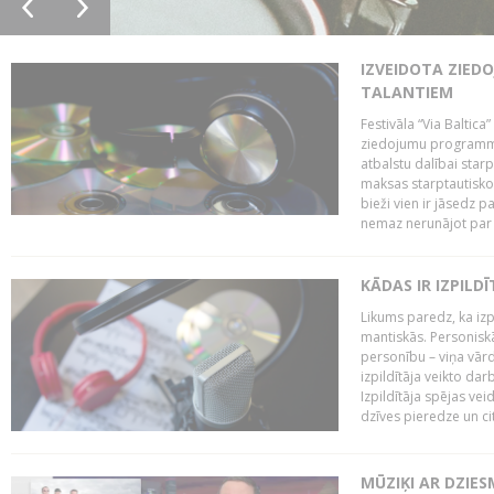
IZVEIDOTA ZIED
TALANTIEM
Festivāla “Via Baltica”
ziedojumu programmu 
atbalstu dalībai sta
maksas starptautisko
bieži vien ir jāsedz 
nemaz nerunājot par 
KĀDAS IR IZPILD
Likums paredz, ka izpi
mantiskās. Personiskās
personību – viņa vārd
izpildītāja veikto dar
Izpildītāja spējas ve
dzīves pieredze un citi
MŪZIĶI AR DZIES