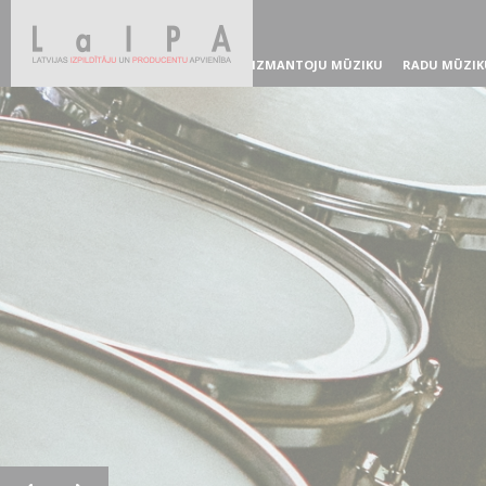
IZMANTOJU MŪZIKU
RADU MŪZIK