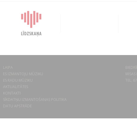
LAIPA
BIEDRĪ
ES IZMANTOJU MŪZIKU
MISAS 
ES RADU MŪZIKU
TEL. 6
AKTUALITĀTES
KONTAKTI
SĪKDATŅU IZMANTOŠANAS POLITIKA
DATU APSTRĀDE