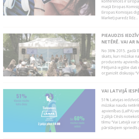
konferencēs ir Eiropas
maijā Eiropas Komisija
Eiropas Komisijas digi
Market) paredz līdz...
PIEAUDZIS IEDZĪ
NETĒRĒ. VAI AR 
No 38% 2015. gadā līd
skaits, kuri mūzikai n
producentu apvienība”
Pētījumā iegūtie dati
organizēt diskusiju “Va
VAI LATVIJĀ IES
51% Latvijas iedzīvot
mūzikai naudu netērē,
apvienības (LaIPA) ve
2.jūlijā Cēsīs notieko
tēmu “Vai Latvijā var 
pārstāvjiem spriedīs p