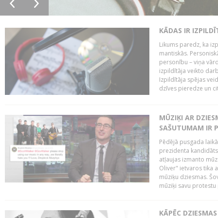
KĀDAS IR IZPILD
Likums paredz, ka izpi
mantiskās. Personiskās
personību – viņa vārd
izpildītāja veikto dar
Izpildītāja spējas ve
dzīves pieredze un citi
MŪZIĶI AR DZIES
SAŠUTUMAM IR 
Pēdējā pusgada laikā 
prezidenta kandidāt
atļaujas izmanto mūz
Oliver" ietvaros tika 
mūziķu dziesmas. Šovā
mūziķi savu protestu 
KĀPĒC DZIESMAS 