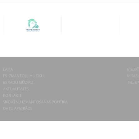
LAIPA
BIEDRĪ
ES IZMANTOJU MŪZIKU
MISAS 
ES RADU MŪZIKU
TEL. 6
AKTUALITĀTES
KONTAKTI
SĪKDATŅU IZMANTOŠANAS POLITIKA
DATU APSTRĀDE