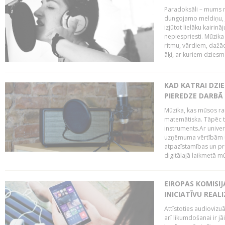
Paradoksāli – mums ne
dungojamo meldiņu, j
izjūtot lielāku kairi
nepiespriesti. Mūzik
ritmu, vārdiem, dažād
āķi, ar kuriem dzies
KAD KATRAI DZI
PIEREDZE DARBĀ
Mūzika, kas mūsos rai
matemātiska. Tāpēc t
instruments.Ar univer
uzņēmuma vērtībām un
atpazīstamības un p
digitālajā laikmetā mū
EIROPAS KOMISIJ
INICIATĪVU REALI
Attīstoties audiovizu
arī likumdošanai ir jā