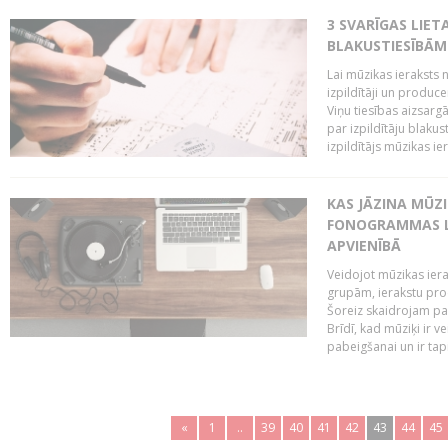
3 SVARĪGAS LIETA
BLAKUSTIESĪBĀM
Lai mūzikas ieraksts n
izpildītāji un produc
Viņu tiesības aizsarg
par izpildītāju blaku
izpildītājs mūzikas ie
KAS JĀZINA MŪZ
FONOGRAMMAS LA
APVIENĪBĀ
Veidojot mūzikas iera
grupām, ierakstu pr
Šoreiz skaidrojam pa
Brīdī, kad mūziķi ir 
pabeigšanai un ir tapi
«
1
..
39
40
41
42
43
44
45