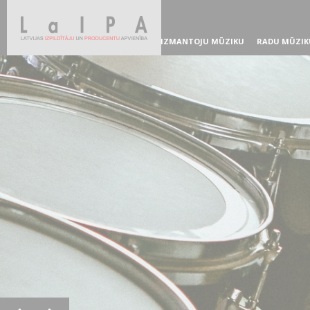
IZMANTOJU MŪZIKU
RADU MŪZIK