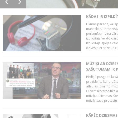
KĀDAS IR IZPILD
Likums paredz, ka izpi
mantiskās. Personiskās
personību – viņa vārd
izpildītāja veikto dar
Izpildītāja spējas ve
dzīves pieredze un citi
MŪZIĶI AR DZIES
SAŠUTUMAM IR 
Pēdējā pusgada laikā 
prezidenta kandidāt
atļaujas izmanto mūz
Oliver" ietvaros tika 
mūziķu dziesmas. Šovā
mūziķi savu protestu 
KĀPĒC DZIESMAS 