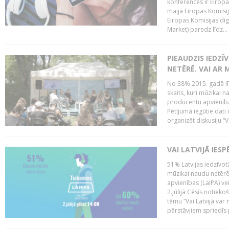
konferencēs ir Eiropas
maijā Eiropas Komisija
Eiropas Komisijas digi
Market) paredz līdz...
PIEAUDZIS IEDZĪ
NETĒRĒ. VAI AR 
No 38% 2015. gadā līd
skaits, kuri mūzikai n
producentu apvienība”
Pētījumā iegūtie dati
organizēt diskusiju “Va
VAI LATVIJĀ IES
51% Latvijas iedzīvot
mūzikai naudu netērē,
apvienības (LaIPA) ve
2.jūlijā Cēsīs notieko
tēmu “Vai Latvijā var 
pārstāvjiem spriedīs p