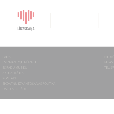
LAIPA
BIEDRĪ
ES IZMANTOJU MŪZIKU
MISAS 
ES RADU MŪZIKU
TEL. 6
AKTUALITĀTES
KONTAKTI
SĪKDATŅU IZMANTOŠANAS POLITIKA
DATU APSTRĀDE