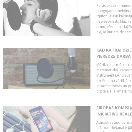
Paradoksāli – mums ne
dungojamo meldiņu, j
izjūtot lielāku kairi
nepiespriesti. Mūzik
ritmu, vārdiem, dažād
āķi, ar kuriem dzies
KAD KATRAI DZI
PIEREDZE DARBĀ
Mūzika, kas mūsos rai
matemātiska. Tāpēc t
instruments.Ar univer
uzņēmuma vērtībām un
atpazīstamības un p
digitālajā laikmetā mū
EIROPAS KOMISIJ
INICIATĪVU REALI
Attīstoties audiovizu
arī likumdošanai ir jā