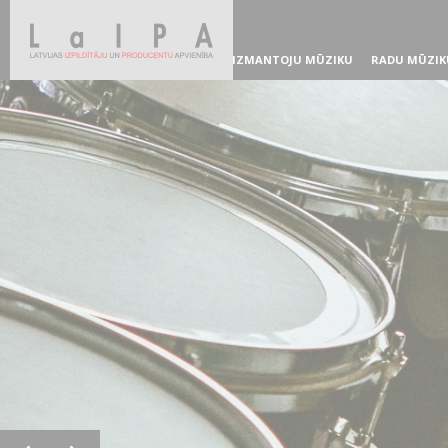
IZMANTOJU MŪZIKU
RADU MŪZIK