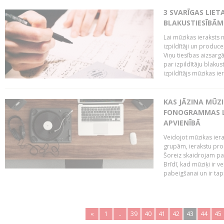
3 SVARĪGAS LIETA
BLAKUSTIESĪBĀM
Lai mūzikas ieraksts n
izpildītāji un produc
Viņu tiesības aizsarg
par izpildītāju blaku
izpildītājs mūzikas ie
KAS JĀZINA MŪZ
FONOGRAMMAS LA
APVIENĪBĀ
Veidojot mūzikas iera
grupām, ierakstu pr
Šoreiz skaidrojam pa
Brīdī, kad mūziķi ir 
pabeigšanai un ir tapi
«
1
..
39
40
41
42
43
44
45