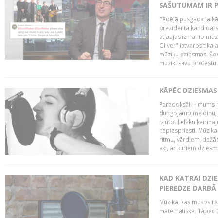
SAŠUTUMAM IR 
Pēdējā pusgada laikā 
prezidenta kandidāt
atļaujas izmanto mūz
Oliver" ietvaros tika 
mūziķu dziesmas. Šovā
mūziķi savu protestu 
KĀPĒC DZIESMAS 
Paradoksāli – mums ne
dungojamo meldiņu, j
izjūtot lielāku kairi
nepiespriesti. Mūzik
ritmu, vārdiem, dažād
āķi, ar kuriem dzies
KAD KATRAI DZI
PIEREDZE DARBĀ
Mūzika, kas mūsos rai
matemātiska. Tāpēc t