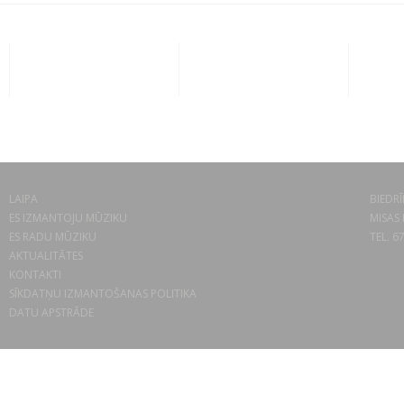
LAIPA
BIEDRĪ
ES IZMANTOJU MŪZIKU
MISAS 
ES RADU MŪZIKU
TEL. 6
AKTUALITĀTES
KONTAKTI
SĪKDATŅU IZMANTOŠANAS POLITIKA
DATU APSTRĀDE