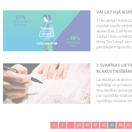
VAI LATVIJĀ IES
51% Latvijas iedzīvot
mūzikai naudu netērē,
apvienības (LaIPA) ve
2.jūlijā Cēsīs notieko
tēmu “Vai Latvijā var 
pārstāvjiem spriedīs p
3 SVARĪGAS LIETA
BLAKUSTIESĪBĀM
Lai mūzikas ieraksts n
izpildītāji un produc
Viņu tiesības aizsarg
par izpildītāju blaku
izpildītājs mūzikas ie
«
1
..
39
40
41
42
43
44
45