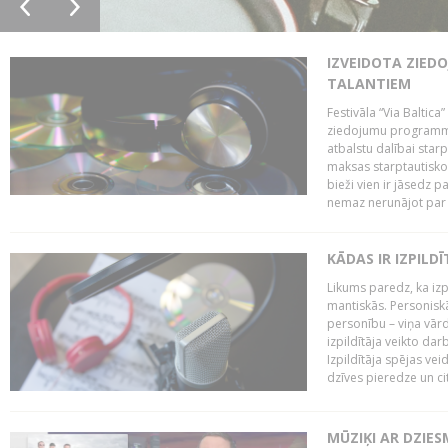
IZVEIDOTA ZIED
TALANTIEM
Festivāla “Via Baltica”
ziedojumu programmu 
atbalstu dalībai sta
maksas starptautisko
bieži vien ir jāsedz 
nemaz nerunājot par 
KĀDAS IR IZPILD
Likums paredz, ka izpi
mantiskās. Personiskās
personību – viņa vārd
izpildītāja veikto dar
Izpildītāja spējas ve
dzīves pieredze un citi
MŪZIĶI AR DZIES