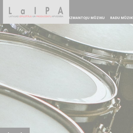
IZMANTOJU MŪZIKU
RADU MŪZIK