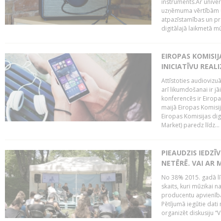
instruments.Ar univer
uzņēmuma vērtībām un
atpazīstamības un p
digitālajā laikmetā mū
EIROPAS KOMISIJ
INICIATĪVU REALI
Attīstoties audiovizu
arī likumdošanai ir jā
konferencēs ir Eiropas
maijā Eiropas Komisija
Eiropas Komisijas digi
Market) paredz līdz...
PIEAUDZIS IEDZĪ
NETĒRĒ. VAI AR 
No 38% 2015. gadā līd
skaits, kuri mūzikai n
producentu apvienība”
Pētījumā iegūtie dati
organizēt diskusiju “Va