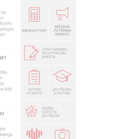
, ka
ez
th John
MŪZIKAS
mantojuši
KALKULATORS
PATĒRIŅA
INDEKSS
ārt
FONOGRAMMU
REĢISTRĀCIJAS
ANKETA
NE?
nību,
un
ju,
ai daži
SATURA
JAUTĀJUMS
ATSKAITE
JURISTAM
BIEŽĀK
UZDOTIE
MU
JAUTĀJUMI
oti
ketinga