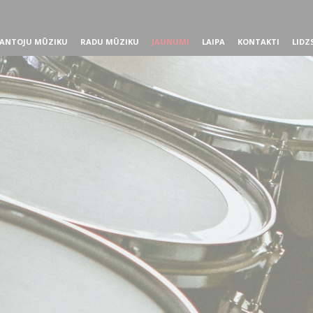
ANTOJU MŪZIKU
RADU MŪZIKU
JAUNUMI
LAIPA
KONTAKTI
LIDZ