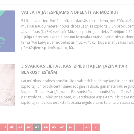
VAI LATVIJĀ IESPĒJAMS NOPELNĪT AR MŪZIKU?
51% Latvijas iedzīvotāju mūziku klausās katru dienu, bet 60% atzīst
mūzikai naudu netērē, noskaidrots Latvijas Izpildītāju un producen
apvienības (LaIPA) veiktajā “Mūzikas patēriņa indekss” pētījumā.Šā
2.jūlijā Cēsīs notiekošajā sarunu festivālā LAMPA, LaIPA rīko diskusi
tēmu “Vai Latvijā var nopelnīt ar mūziku?”, kur kopā ar mūzikas indu
pārstāvjiem spriedīs par to, kā...
3 SVARĪGAS LIETAS, KAS IZPILDĪTĀJIEM JĀZINA PAR
BLAKUSTIESĪBĀM
Lai mūzikas ieraksts nonāktu līdz sabiedrībai, tā tapšanā ir iesaistīt
izpildītāji un producenti, sniedzot gan radošu, gan materiālu iegul
Viņu tiesības aizsargā likums. Personiskās un mantiskās tiesības Ru
par izpildītāju blakustiesībām, cilvēciskajam aspektam ir būtiska n
izpildītājs mūzikas ieraksta tapšanā iegulda savu talantu un pauž sa
39
40
41
42
43
44
45
46
47
..
48
»