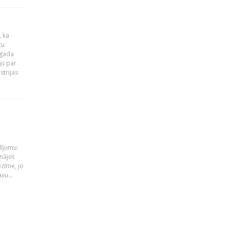
, ka
tu
 gada
ju par
strijas
i
dījumu.
nājot
ozīme, jo
vu...