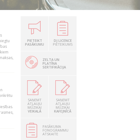
is
niegtu
PIETEIKT
DJ LICENCE
PASĀKUMU
PIETEIKUMS
ības
ekiem
zmaksas,
ZELTA UN
PLATĪNA
SERTIFIKĀCIJA
un
konkrētu
SAŅEMT
SAŅEMT
ATĻAUJU
ATĻAUJU
iesības.
MŪZIKAI
MŪZIKAI
VEIKALĀ
KAFEJNĪCĀ
prasmes,
PASĀKUMA
FONOGRAMMU
ATSKAITE