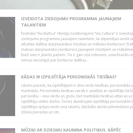
IZVEIDOTA ZIEDOJUMU PROGRAMMA JAUNAJIEM
TALANTIEM
Festivāla “Via Baltica” rīkotājs nodibinājums “Via Cultura” ir izveidoj
ziedojumu programmu jaunajiem talantiem, lai stipendijas veidā s
atbalstu dalībai starptautiskos mūzikas un mākslas konkursos.“Dal
maksas starptautiskos konkursos jaunajiem mūziķiem un mākslini
bieži vien ir jāsedz pašiem. Tie ir gan ceļa izdevumi, uzturēšanās i
nemaz nerunājot par konkursu dalības...
KĀDAS IR IZPILDĪTĀJA PERSONISKĀS TIESĪBAS?
Likums paredz, ka izpildītājiem ir divu veidu tiesības: personiskās 
mantiskās. Personiskās tiesības vairāk ir saistītas ar izpildītāju kā 
personību – viņa vārdu un godu, bet mantiskās tiesības attiecas uz
izpildītāja veikto darbu. Šoreiz skaidrojam izpildītāja personiskās t
Izpildītāja spējas veido viņa talants, dažādās skolās pilnveidotas 
dzīves pieredze un citi...
MŪZIĶI AR DZIESMU KAUNINA POLITIĶUS. KĀPĒC