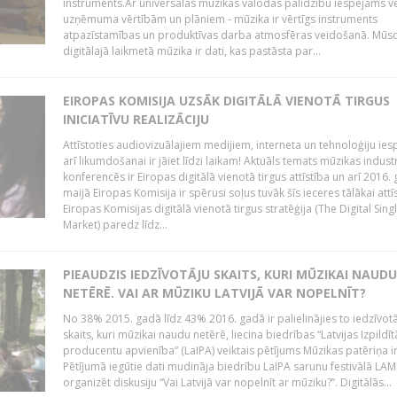
instruments.Ar universālās mūzikas valodas palīdzību iespējams vē
uzņēmuma vērtībām un plāniem - mūzika ir vērtīgs instruments
atpazīstamības un produktīvas darba atmosfēras veidošanā. Mūs
digitālajā laikmetā mūzika ir dati, kas pastāsta par...
EIROPAS KOMISIJA UZSĀK DIGITĀLĀ VIENOTĀ TIRGUS
INICIATĪVU REALIZĀCIJU
Attīstoties audiovizuālajiem medijiem, interneta un tehnoloģiju ies
arī likumdošanai ir jāiet līdzi laikam! Aktuāls temats mūzikas industr
konferencēs ir Eiropas digitālā vienotā tirgus attīstība un arī 2016.
maijā Eiropas Komisija ir spērusi soļus tuvāk šīs ieceres tālākai attīs
Eiropas Komisijas digitālā vienotā tirgus stratēģija (The Digital Sing
Market) paredz līdz...
PIEAUDZIS IEDZĪVOTĀJU SKAITS, KURI MŪZIKAI NAUDU
NETĒRĒ. VAI AR MŪZIKU LATVIJĀ VAR NOPELNĪT?
No 38% 2015. gadā līdz 43% 2016. gadā ir palielinājies to iedzīvot
skaits, kuri mūzikai naudu netērē, liecina biedrības “Latvijas Izpildīt
producentu apvienība” (LaIPA) veiktais pētījums Mūzikas patēriņa i
Pētījumā iegūtie dati mudināja biedrību LaIPA sarunu festivālā LA
organizēt diskusiju “Vai Latvijā var nopelnīt ar mūziku?”. Digitālās...