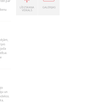
stīt par
LĪDZSKAŅA
GALERIJAS
dienu
VEIKALS
pējām,
ijas
 gada
tībai.
le
āju
āju un
ndekss.
MPA