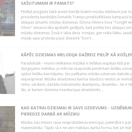
SAŠUTUMAM IR PAMATS?
Pēdējā pusgada laikā arvien biežāk lasāmi mūziķu iebildumi par to
prezidenta kandidāts Donalds Tramps priekšvēlēšanu kampaņā b
atļaujas izmanto mūziķu dziesmas. Džona Olivera šova "Tonight wi
Oliver" ietvaros tika apskatīti gadījumi, kad politiķi bez atļaujas iz
mūziķu dziesmas. Šovā ir laba deva ironijas, gan reālu faktu, savuk
mūziķi savu protestu pauž dziesmā "Don't...
KĀPĒC DZIESMAS MELODIJA DAŽREIZ PIELĪP KĀ KOŠĻE
Paradoksāli – mums netīkamai mūzikai ir lielākas iespējas kļūt par
dungojamo meldiņu, jo mēs tai neapzināti pievēršam lielāku uzma
izjūtot lielāku kairinājumu. Sev patīkamu mūziku uztveram dabiski 
nepiespriesti. Mūzika smadzenes kairina daudzos veidos ar melodi
ritmu, vārdiem, dažādu instrumentu skanējumu, dinamiku – tie ir tik
āķi, ar kuriem dziesma noenkurojas smadzenēs....
KAD KATRAI DZIESMAI IR SAVS UZDEVUMS - UZŅĒMU
PIEREDZE DARBĀ AR MŪZIKU
Mūzika, kas mūsos raisa neaprakstāmas emocijas, patiesībā ir pat ļ
matemātiska. Tāpēc tā ir ne vien mākslas darba forma, bet arī mār