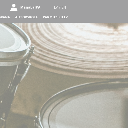
ManaLaIPA
LV
/
EN
SKANA
AUTORSKOLA
PARMUZIKU.LV