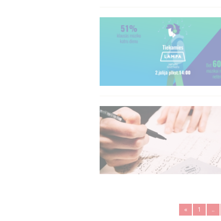
«
1
..