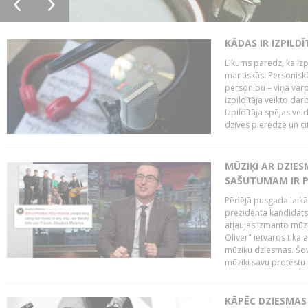
KĀDAS IR IZPILD
Likums paredz, ka izpi
mantiskās. Personiskās
personību – viņa vārd
izpildītāja veikto dar
Izpildītāja spējas ve
dzīves pieredze un citi
MŪZIĶI AR DZIES
SAŠUTUMAM IR 
Pēdējā pusgada laikā 
prezidenta kandidāt
atļaujas izmanto mūz
Oliver" ietvaros tika 
mūziķu dziesmas. Šovā
mūziķi savu protestu 
KĀPĒC DZIESMAS 