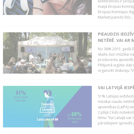
konferencēs ir Eiropas
maijā Eiropas Komisija
Eiropas Komisijas digi
Market) paredz līdz...
PIEAUDZIS IEDZĪ
NETĒRĒ. VAI AR 
No 38% 2015. gadā līd
skaits, kuri mūzikai n
producentu apvienība”
Pētījumā iegūtie dati
organizēt diskusiju “Va
VAI LATVIJĀ IES
51% Latvijas iedzīvot
mūzikai naudu netērē,
apvienības (LaIPA) ve
2.jūlijā Cēsīs notieko
tēmu “Vai Latvijā var 
pārstāvjiem spriedīs p