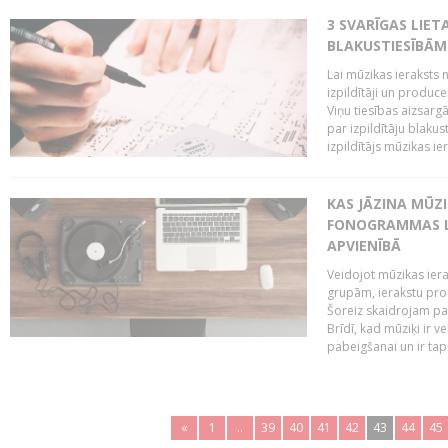
3 SVARĪGAS LIETA
BLAKUSTIESĪBĀM
Lai mūzikas ieraksts n
izpildītāji un produc
Viņu tiesības aizsarg
par izpildītāju blaku
izpildītājs mūzikas ie
KAS JĀZINA MŪZ
FONOGRAMMAS LA
APVIENĪBĀ
Veidojot mūzikas iera
grupām, ierakstu pr
Šoreiz skaidrojam pa
Brīdī, kad mūziķi ir 
pabeigšanai un ir tapi
«
1
..
39
40
41
42
43
44
45