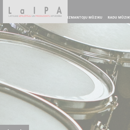
IZMANTOJU MŪZIKU
RADU MŪZIK