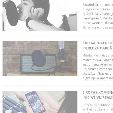
Paradoksāli – mums ne
dungojamo meldiņu, j
izjūtot lielāku kairi
nepiespriesti. Mūzik
ritmu, vārdiem, dažād
āķi, ar kuriem dzies
KAD KATRAI DZI
PIEREDZE DARBĀ
Mūzika, kas mūsos rai
matemātiska. Tāpēc t
instruments.Ar univer
uzņēmuma vērtībām un
atpazīstamības un p
digitālajā laikmetā mū
EIROPAS KOMISIJ
INICIATĪVU REALI
Attīstoties audiovizu
arī likumdošanai ir jā