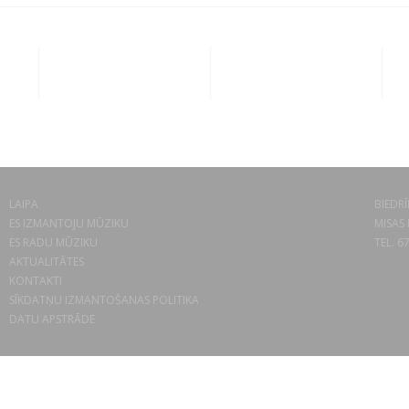
LAIPA
BIEDRĪ
ES IZMANTOJU MŪZIKU
MISAS 
ES RADU MŪZIKU
TEL. 6
AKTUALITĀTES
KONTAKTI
SĪKDATŅU IZMANTOŠANAS POLITIKA
DATU APSTRĀDE