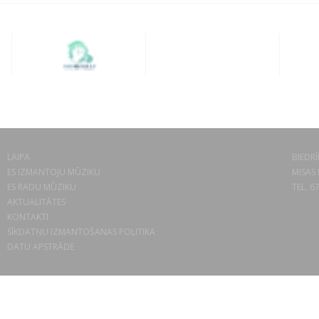
LAIPA
BIEDRĪ
ES IZMANTOJU MŪZIKU
MISAS 
ES RADU MŪZIKU
TEL. 6
AKTUALITĀTES
KONTAKTI
SĪKDATŅU IZMANTOŠANAS POLITIKA
DATU APSTRĀDE