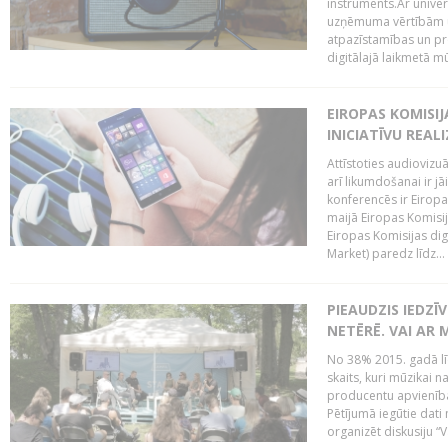
instruments.Ar univer
uzņēmuma vērtībām un
atpazīstamības un p
digitālajā laikmetā mū
EIROPAS KOMISIJ
INICIATĪVU REALI
Attīstoties audiovizu
arī likumdošanai ir jā
konferencēs ir Eiropas
maijā Eiropas Komisija
Eiropas Komisijas digi
Market) paredz līdz...
PIEAUDZIS IEDZĪ
NETĒRĒ. VAI AR 
No 38% 2015. gadā līd
skaits, kuri mūzikai n
producentu apvienība”
Pētījumā iegūtie dati
organizēt diskusiju “Va