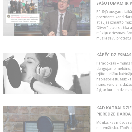
SAŠUTUMAM IR 
Pēdējā pusgada laikā 
prezidenta kandidāt
atļaujas izmanto mūz
Oliver" ietvaros tika 
mūziķu dziesmas. Šovā
mūziķi savu protestu 
KĀPĒC DZIESMAS 
Paradoksāli – mums ne
dungojamo meldiņu, j
izjūtot lielāku kairi
nepiespriesti. Mūzik
ritmu, vārdiem, dažād
āķi, ar kuriem dzies
KAD KATRAI DZI
PIEREDZE DARBĀ
Mūzika, kas mūsos rai
matemātiska. Tāpēc t