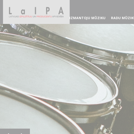
IZMANTOJU MŪZIKU
RADU MŪZIK