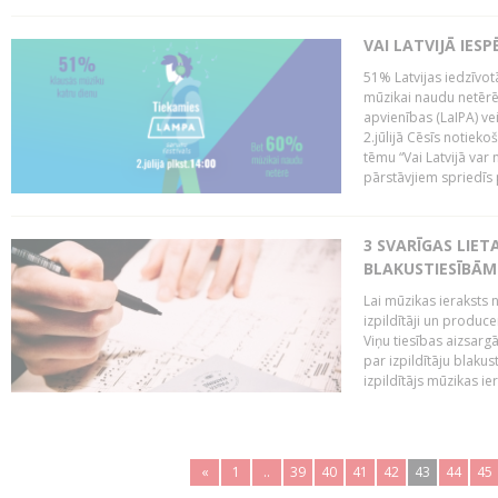
VAI LATVIJĀ IES
51% Latvijas iedzīvot
mūzikai naudu netērē,
apvienības (LaIPA) ve
2.jūlijā Cēsīs notieko
tēmu “Vai Latvijā var 
pārstāvjiem spriedīs p
3 SVARĪGAS LIETA
BLAKUSTIESĪBĀM
Lai mūzikas ieraksts n
izpildītāji un produc
Viņu tiesības aizsarg
par izpildītāju blaku
izpildītājs mūzikas ie
«
1
..
39
40
41
42
43
44
45