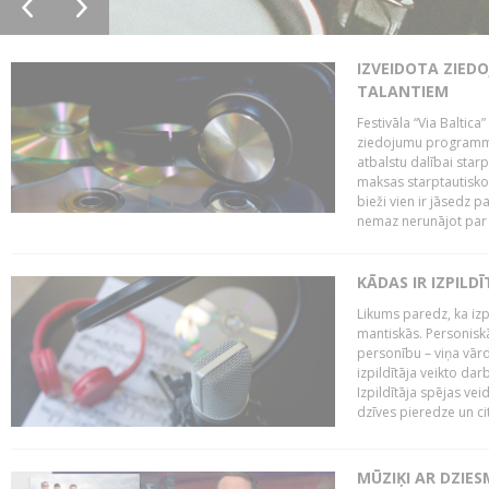
IZVEIDOTA ZIED
TALANTIEM
Festivāla “Via Baltica”
ziedojumu programmu 
atbalstu dalībai sta
maksas starptautisko
bieži vien ir jāsedz 
nemaz nerunājot par 
KĀDAS IR IZPILD
Likums paredz, ka izpi
mantiskās. Personiskās
personību – viņa vārd
izpildītāja veikto dar
Izpildītāja spējas ve
dzīves pieredze un citi
MŪZIĶI AR DZIES