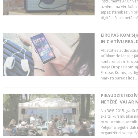
instruments.Ar univer
uzņēmuma vērtībām un
atpazīstamības un p
digitālajā laikmetā mū
EIROPAS KOMISIJ
INICIATĪVU REALI
Attīstoties audiovizu
arī likumdošanai ir jā
konferencēs ir Eiropas
maijā Eiropas Komisija
Eiropas Komisijas digi
Market) paredz līdz...
PIEAUDZIS IEDZĪ
NETĒRĒ. VAI AR 
No 38% 2015. gadā līd
skaits, kuri mūzikai n
producentu apvienība”
Pētījumā iegūtie dati
organizēt diskusiju “Va