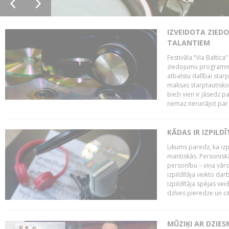
IZVEIDOTA ZIED
TALANTIEM
Festivāla “Via Baltica”
ziedojumu programmu 
atbalstu dalībai sta
maksas starptautisko
bieži vien ir jāsedz 
nemaz nerunājot par 
KĀDAS IR IZPILD
Likums paredz, ka izpi
mantiskās. Personiskās
personību – viņa vārd
izpildītāja veikto dar
Izpildītāja spējas ve
dzīves pieredze un citi
MŪZIĶI AR DZIES