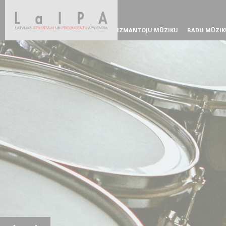
IZMANTOJU MŪZIKU
RADU MŪZIK