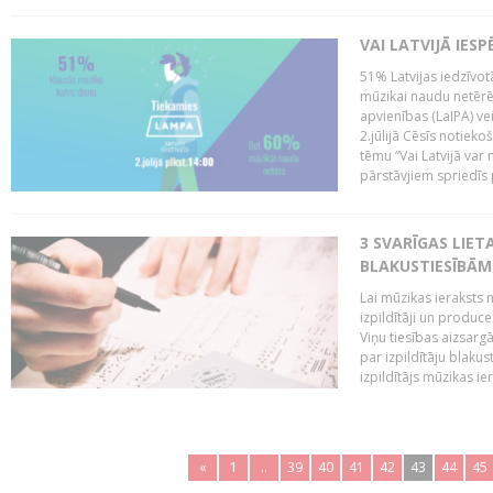
VAI LATVIJĀ IES
51% Latvijas iedzīvot
mūzikai naudu netērē,
apvienības (LaIPA) ve
2.jūlijā Cēsīs notieko
tēmu “Vai Latvijā var 
pārstāvjiem spriedīs p
3 SVARĪGAS LIETA
BLAKUSTIESĪBĀM
Lai mūzikas ieraksts n
izpildītāji un produc
Viņu tiesības aizsarg
par izpildītāju blaku
izpildītājs mūzikas ie
«
1
..
39
40
41
42
43
44
45