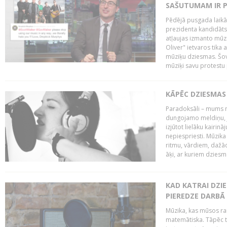
SAŠUTUMAM IR 
Pēdējā pusgada laikā 
prezidenta kandidāt
atļaujas izmanto mūz
Oliver" ietvaros tika 
mūziķu dziesmas. Šovā
mūziķi savu protestu 
KĀPĒC DZIESMAS 
Paradoksāli – mums ne
dungojamo meldiņu, j
izjūtot lielāku kairi
nepiespriesti. Mūzik
ritmu, vārdiem, dažād
āķi, ar kuriem dzies
KAD KATRAI DZI
PIEREDZE DARBĀ
Mūzika, kas mūsos rai
matemātiska. Tāpēc t