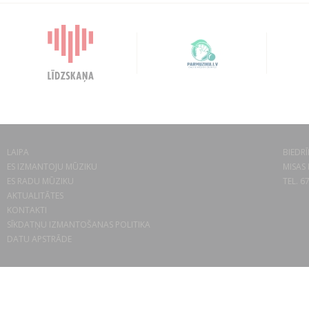
LAIPA
BIEDRĪ
ES IZMANTOJU MŪZIKU
MISAS 
ES RADU MŪZIKU
TEL. 6
AKTUALITĀTES
KONTAKTI
SĪKDATŅU IZMANTOŠANAS POLITIKA
DATU APSTRĀDE