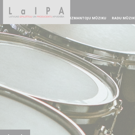
IZMANTOJU MŪZIKU
RADU MŪZIK