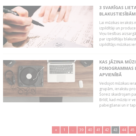
3 SVARĪGAS LIETA
BLAKUSTIESĪBĀM
Lai mūzikas ieraksts n
izpildītāji un produc
Viņu tiesības aizsarg
par izpildītāju blaku
izpildītājs mūzikas ie
KAS JĀZINA MŪZ
FONOGRAMMAS LA
APVIENĪBĀ
Veidojot mūzikas iera
grupām, ierakstu pr
Šoreiz skaidrojam pa
Brīdī, kad mūziķi ir 
pabeigšanai un ir tapi
«
1
..
39
40
41
42
43
44
45