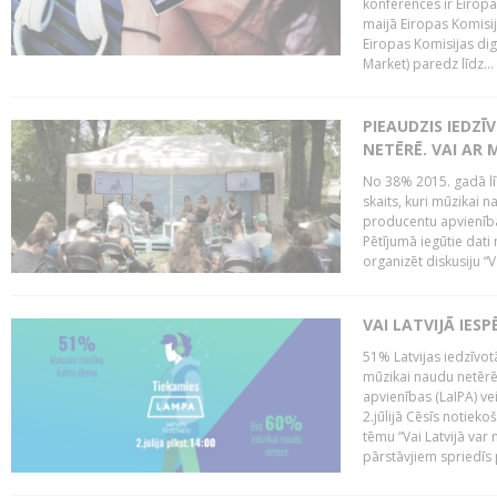
konferencēs ir Eiropas
maijā Eiropas Komisija
Eiropas Komisijas digi
Market) paredz līdz...
PIEAUDZIS IEDZĪ
NETĒRĒ. VAI AR 
No 38% 2015. gadā līd
skaits, kuri mūzikai n
producentu apvienība”
Pētījumā iegūtie dati
organizēt diskusiju “Va
VAI LATVIJĀ IES
51% Latvijas iedzīvot
mūzikai naudu netērē,
apvienības (LaIPA) ve
2.jūlijā Cēsīs notieko
tēmu “Vai Latvijā var 
pārstāvjiem spriedīs p