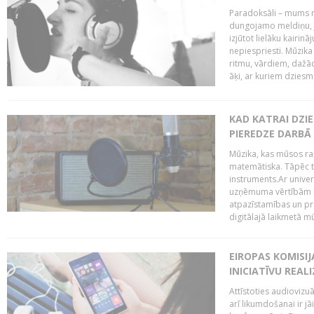
Paradoksāli – mums ne
dungojamo meldiņu, j
izjūtot lielāku kairi
nepiespriesti. Mūzik
ritmu, vārdiem, dažād
āķi, ar kuriem dzies
KAD KATRAI DZI
PIEREDZE DARBĀ
Mūzika, kas mūsos rai
matemātiska. Tāpēc t
instruments.Ar univer
uzņēmuma vērtībām un
atpazīstamības un p
digitālajā laikmetā mū
EIROPAS KOMISIJ
INICIATĪVU REALI
Attīstoties audiovizu
arī likumdošanai ir jā