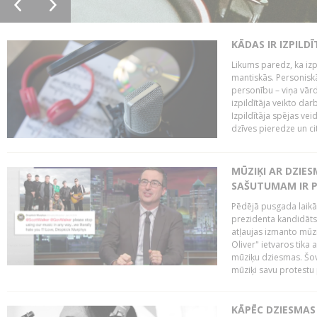
KĀDAS IR IZPILD
Likums paredz, ka izpi
mantiskās. Personiskās
personību – viņa vārd
izpildītāja veikto dar
Izpildītāja spējas ve
dzīves pieredze un citi
MŪZIĶI AR DZIES
SAŠUTUMAM IR 
Pēdējā pusgada laikā 
prezidenta kandidāt
atļaujas izmanto mūz
Oliver" ietvaros tika 
mūziķu dziesmas. Šovā
mūziķi savu protestu 
KĀPĒC DZIESMAS 