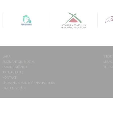
LAIPA
BIEDRĪ
ES IZMANTOJU MŪZIKU
MISAS 
ES RADU MŪZIKU
TEL. 6
AKTUALITĀTES
KONTAKTI
SĪKDATŅU IZMANTOŠANAS POLITIKA
DATU APSTRĀDE