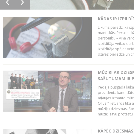
KĀDAS IR IZPILD
Likums paredz, ka izpi
mantiskās. Personiskās
personību – viņa vārd
izpildītāja veikto dar
Izpildītāja spējas ve
dzīves pieredze un citi
MŪZIĶI AR DZIES
SAŠUTUMAM IR 
Pēdējā pusgada laikā 
prezidenta kandidāt
atļaujas izmanto mūz
Oliver" ietvaros tika 
mūziķu dziesmas. Šovā
mūziķi savu protestu 
KĀPĒC DZIESMAS 