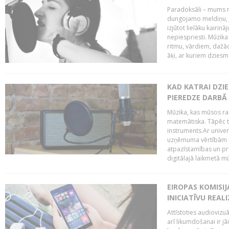
Paradoksāli – mums ne
dungojamo meldiņu, j
izjūtot lielāku kairi
nepiespriesti. Mūzik
ritmu, vārdiem, dažād
āķi, ar kuriem dzies
KAD KATRAI DZI
PIEREDZE DARBĀ
Mūzika, kas mūsos rai
matemātiska. Tāpēc t
instruments.Ar univer
uzņēmuma vērtībām un
atpazīstamības un p
digitālajā laikmetā mū
EIROPAS KOMISIJ
INICIATĪVU REALI
Attīstoties audiovizu
arī likumdošanai ir jā