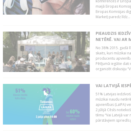
konferencēs ir Eiropas
maijā Eiropas Komisija
Eiropas Komisijas digi
Market) paredz līdz...
PIEAUDZIS IEDZĪ
NETĒRĒ. VAI AR 
No 38% 2015. gadā līd
skaits, kuri mūzikai n
producentu apvienība”
Pētījumā iegūtie dati
organizēt diskusiju “Va
VAI LATVIJĀ IES
51% Latvijas iedzīvot
mūzikai naudu netērē,
apvienības (LaIPA) ve
2.jūlijā Cēsīs notieko
tēmu “Vai Latvijā var 
pārstāvjiem spriedīs p