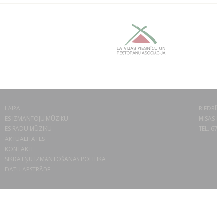
LAIPA
BIEDRĪ
ES IZMANTOJU MŪZIKU
MISAS 
ES RADU MŪZIKU
TEL. 6
AKTUALITĀTES
KONTAKTI
SĪKDATŅU IZMANTOŠANAS POLITIKA
DATU APSTRĀDE