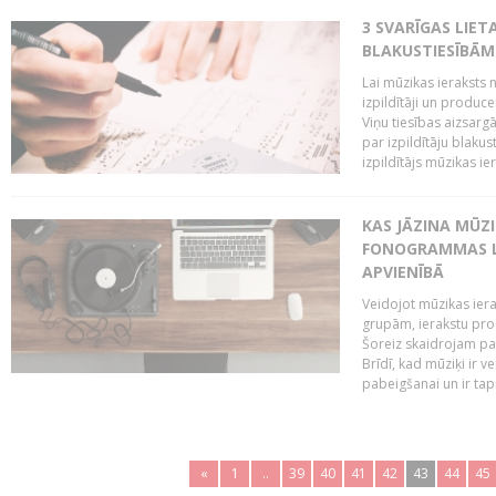
3 SVARĪGAS LIETA
BLAKUSTIESĪBĀM
Lai mūzikas ieraksts n
izpildītāji un produc
Viņu tiesības aizsarg
par izpildītāju blaku
izpildītājs mūzikas ie
KAS JĀZINA MŪZ
FONOGRAMMAS LA
APVIENĪBĀ
Veidojot mūzikas iera
grupām, ierakstu pr
Šoreiz skaidrojam pa
Brīdī, kad mūziķi ir 
pabeigšanai un ir tapi
«
1
..
39
40
41
42
43
44
45