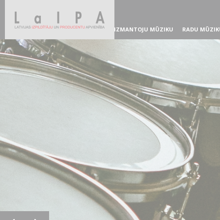
IZMANTOJU MŪZIKU
RADU MŪZIK