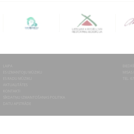
LAIPA
BIEDRĪ
ES IZMANTOJU MŪZIKU
MISAS 
ES RADU MŪZIKU
TEL. 6
AKTUALITĀTES
KONTAKTI
SĪKDATŅU IZMANTOŠANAS POLITIKA
DATU APSTRĀDE