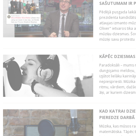
SAŠUTUMAM IR 
Pēdējā pusgada laikā 
prezidenta kandidāt
atļaujas izmanto mūz
Oliver" ietvaros tika 
mūziķu dziesmas. Šovā
mūziķi savu protestu 
KĀPĒC DZIESMAS 
Paradoksāli – mums ne
dungojamo meldiņu, j
izjūtot lielāku kairi
nepiespriesti. Mūzik
ritmu, vārdiem, dažād
āķi, ar kuriem dzies
KAD KATRAI DZI
PIEREDZE DARBĀ
Mūzika, kas mūsos rai
matemātiska. Tāpēc t