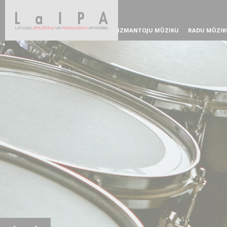
IZMANTOJU MŪZIKU
RADU MŪZIK