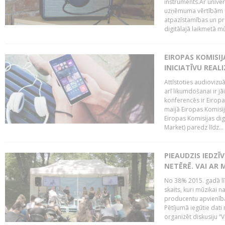
instruments.Ar univer
uzņēmuma vērtībām un
atpazīstamības un p
digitālajā laikmetā mū
EIROPAS KOMISIJ
INICIATĪVU REALI
Attīstoties audiovizu
arī likumdošanai ir jā
konferencēs ir Eiropas
maijā Eiropas Komisija
Eiropas Komisijas digi
Market) paredz līdz...
PIEAUDZIS IEDZĪ
NETĒRĒ. VAI AR 
No 38% 2015. gadā līd
skaits, kuri mūzikai n
producentu apvienība”
Pētījumā iegūtie dati
organizēt diskusiju “Va