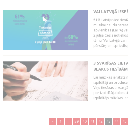
VAI LATVIJĀ IES
51% Latvijas iedzīvot
mūzikai naudu netērē,
apvienības (LaIPA) ve
2.jūlijā Cēsīs notieko
tēmu “Vai Latvijā var 
pārstāvjiem spriedīs p
3 SVARĪGAS LIETA
BLAKUSTIESĪBĀM
Lai mūzikas ieraksts n
izpildītāji un produc
Viņu tiesības aizsarg
par izpildītāju blaku
izpildītājs mūzikas ie
«
1
..
39
40
41
42
43
44
45