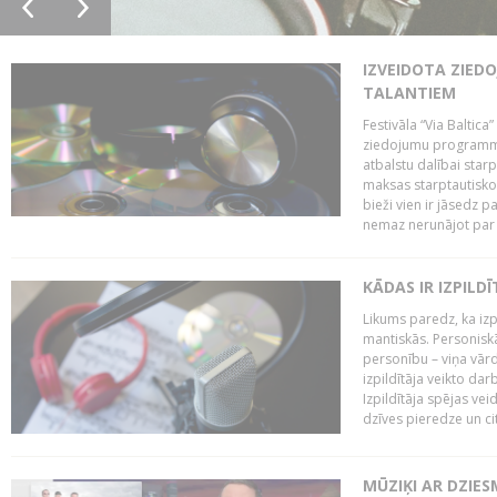
IZVEIDOTA ZIED
TALANTIEM
Festivāla “Via Baltica”
ziedojumu programmu 
atbalstu dalībai sta
maksas starptautisko
bieži vien ir jāsedz 
nemaz nerunājot par 
KĀDAS IR IZPILD
Likums paredz, ka izpi
mantiskās. Personiskās
personību – viņa vārd
izpildītāja veikto dar
Izpildītāja spējas ve
dzīves pieredze un citi
MŪZIĶI AR DZIES