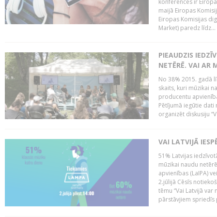
konferencēs ir Eiropas
maijā Eiropas Komisija
Eiropas Komisijas digi
Market) paredz līdz...
PIEAUDZIS IEDZĪ
NETĒRĒ. VAI AR 
No 38% 2015. gadā līd
skaits, kuri mūzikai n
producentu apvienība”
Pētījumā iegūtie dati
organizēt diskusiju “Va
VAI LATVIJĀ IES
51% Latvijas iedzīvot
mūzikai naudu netērē,
apvienības (LaIPA) ve
2.jūlijā Cēsīs notieko
tēmu “Vai Latvijā var 
pārstāvjiem spriedīs p