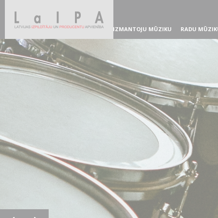
IZMANTOJU MŪZIKU
RADU MŪZIK