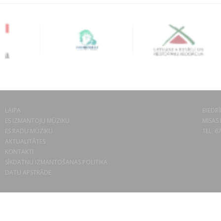
LAIPA
BIEDRĪ
ES IZMANTOJU MŪZIKU
MISAS 
ES RADU MŪZIKU
TEL. 6
AKTUALITĀTES
KONTAKTI
SĪKDATŅU IZMANTOŠANAS POLITIKA
DATU APSTRĀDE