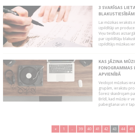
3 SVARĪGAS LIETA
BLAKUSTIESĪBĀM
Lai mūzikas ieraksts n
izpildītāji un produc
Viņu tiesības aizsarg
par izpildītāju blaku
izpildītājs mūzikas ie
KAS JĀZINA MŪZ
FONOGRAMMAS LA
APVIENĪBĀ
Veidojot mūzikas iera
grupām, ierakstu pr
Šoreiz skaidrojam pa
Brīdī, kad mūziķi ir 
pabeigšanai un ir tapi
«
1
..
39
40
41
42
43
44
45