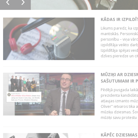
KĀDAS IR IZPILD
Likums paredz, ka izpi
mantiskās. Personiskās
personību – viņa vārd
izpildītāja veikto dar
Izpildītāja spējas ve
dzīves pieredze un citi
MŪZIĶI AR DZIES
SAŠUTUMAM IR 
Pēdējā pusgada laikā 
prezidenta kandidāt
atļaujas izmanto mūz
Oliver" ietvaros tika 
mūziķu dziesmas. Šovā
mūziķi savu protestu 
KĀPĒC DZIESMAS 