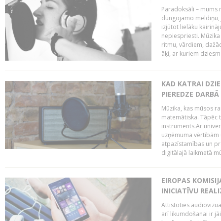
Paradoksāli – mums ne
dungojamo meldiņu, j
izjūtot lielāku kairi
nepiespriesti. Mūzik
ritmu, vārdiem, dažād
āķi, ar kuriem dzies
KAD KATRAI DZI
PIEREDZE DARBĀ
Mūzika, kas mūsos rai
matemātiska. Tāpēc t
instruments.Ar univer
uzņēmuma vērtībām un
atpazīstamības un p
digitālajā laikmetā mū
EIROPAS KOMISIJ
INICIATĪVU REALI
Attīstoties audiovizu
arī likumdošanai ir jā