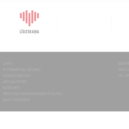
LAIPA
BIEDRĪ
ES IZMANTOJU MŪZIKU
MISAS 
ES RADU MŪZIKU
TEL. 6
AKTUALITĀTES
KONTAKTI
SĪKDATŅU IZMANTOŠANAS POLITIKA
DATU APSTRĀDE