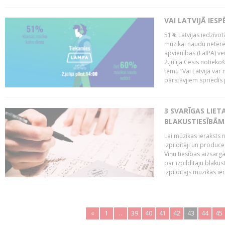
VAI LATVIJĀ IES
51% Latvijas iedzīvot
mūzikai naudu netērē,
apvienības (LaIPA) ve
2.jūlijā Cēsīs notieko
tēmu “Vai Latvijā var 
pārstāvjiem spriedīs p
3 SVARĪGAS LIETA
BLAKUSTIESĪBĀM
Lai mūzikas ieraksts n
izpildītāji un produc
Viņu tiesības aizsarg
par izpildītāju blaku
izpildītājs mūzikas ie
«
1
..
39
40
41
42
43
44
45