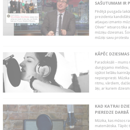
SAŠUTUMAM IR 
Pēdējā pusgada laikā 
prezidenta kandidāt
atļaujas izmanto mūz
Oliver" ietvaros tika 
mūziķu dziesmas. Šovā
mūziķi savu protestu 
KĀPĒC DZIESMAS 
Paradoksāli – mums ne
dungojamo meldiņu, j
izjūtot lielāku kairi
nepiespriesti. Mūzik
ritmu, vārdiem, dažād
āķi, ar kuriem dzies
KAD KATRAI DZI
PIEREDZE DARBĀ
Mūzika, kas mūsos rai
matemātiska. Tāpēc t