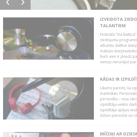
IZVEIDOTA ZIED
TALANTIEM
Festivāla “Via Baltica”
ziedojumu programmu 
atbalstu dalībai sta
maksas starptautisko
bieži vien ir jāsedz 
nemaz nerunājot par 
KĀDAS IR IZPILD
Likums paredz, ka izpi
mantiskās. Personiskās
personību – viņa vārd
izpildītāja veikto dar
Izpildītāja spējas ve
dzīves pieredze un citi
MŪZIĶI AR DZIES