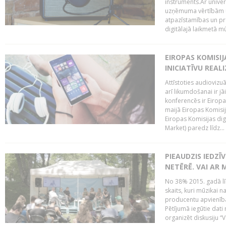
instruments.Ar univer
uzņēmuma vērtībām un
atpazīstamības un p
digitālajā laikmetā mū
EIROPAS KOMISIJ
INICIATĪVU REALI
Attīstoties audiovizu
arī likumdošanai ir jā
konferencēs ir Eiropas
maijā Eiropas Komisija
Eiropas Komisijas digi
Market) paredz līdz...
PIEAUDZIS IEDZĪ
NETĒRĒ. VAI AR 
No 38% 2015. gadā līd
skaits, kuri mūzikai n
producentu apvienība”
Pētījumā iegūtie dati
organizēt diskusiju “Va