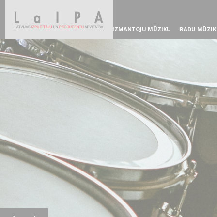
IZMANTOJU MŪZIKU
RADU MŪZIK