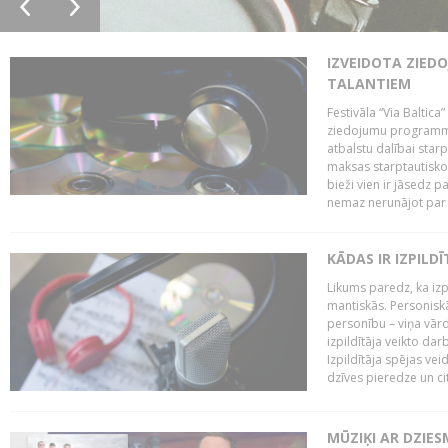
IZVEIDOTA ZIED
TALANTIEM
Festivāla “Via Baltica”
ziedojumu programmu 
atbalstu dalībai sta
maksas starptautisko
bieži vien ir jāsedz 
nemaz nerunājot par 
KĀDAS IR IZPILD
Likums paredz, ka izpi
mantiskās. Personiskās
personību – viņa vārd
izpildītāja veikto dar
Izpildītāja spējas ve
dzīves pieredze un citi
MŪZIĶI AR DZIES