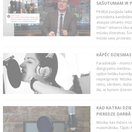
SAŠUTUMAM IR 
Pēdējā pusgada laikā 
prezidenta kandidāt
atļaujas izmanto mūz
Oliver" ietvaros tika 
mūziķu dziesmas. Šovā
mūziķi savu protestu 
KĀPĒC DZIESMAS 
Paradoksāli – mums ne
dungojamo meldiņu, j
izjūtot lielāku kairi
nepiespriesti. Mūzik
ritmu, vārdiem, dažād
āķi, ar kuriem dzies
KAD KATRAI DZI
PIEREDZE DARBĀ
Mūzika, kas mūsos rai
matemātiska. Tāpēc t