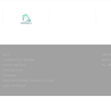
LAIPA
BIEDRĪ
ES IZMANTOJU MŪZIKU
MISAS 
ES RADU MŪZIKU
TEL. 6
AKTUALITĀTES
KONTAKTI
SĪKDATŅU IZMANTOŠANAS POLITIKA
DATU APSTRĀDE