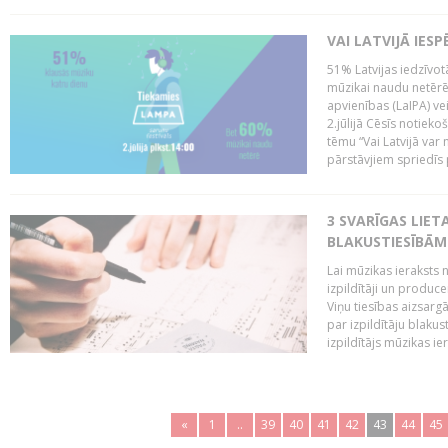
VAI LATVIJĀ IES
51% Latvijas iedzīvot
mūzikai naudu netērē,
apvienības (LaIPA) ve
2.jūlijā Cēsīs notieko
tēmu “Vai Latvijā var 
pārstāvjiem spriedīs p
3 SVARĪGAS LIETA
BLAKUSTIESĪBĀM
Lai mūzikas ieraksts n
izpildītāji un produc
Viņu tiesības aizsarg
par izpildītāju blaku
izpildītājs mūzikas ie
«
1
..
39
40
41
42
43
44
45