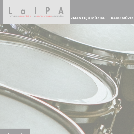
IZMANTOJU MŪZIKU
RADU MŪZIK