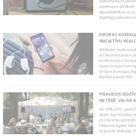
instruments.Ar univer
uzņēmuma vērtībām un
atpazīstamības un p
digitālajā laikmetā mū
EIROPAS KOMISIJ
INICIATĪVU REALI
Attīstoties audiovizu
arī likumdošanai ir jā
konferencēs ir Eiropas
maijā Eiropas Komisija
Eiropas Komisijas digi
Market) paredz līdz...
PIEAUDZIS IEDZĪ
NETĒRĒ. VAI AR 
No 38% 2015. gadā līd
skaits, kuri mūzikai n
producentu apvienība”
Pētījumā iegūtie dati
organizēt diskusiju “Va