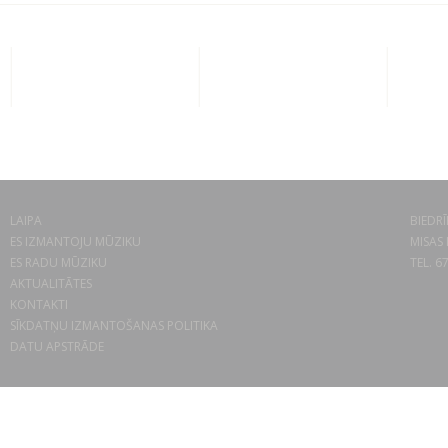
LAIPA
BIEDRĪ
ES IZMANTOJU MŪZIKU
MISAS 
ES RADU MŪZIKU
TEL. 6
AKTUALITĀTES
KONTAKTI
SĪKDATŅU IZMANTOŠANAS POLITIKA
DATU APSTRĀDE