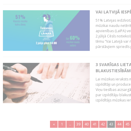
VAI LATVIJĀ IES
51% Latvijas iedzīvot
mūzikai naudu netērē,
apvienības (LaIPA) ve
2.jūlijā Cēsīs notieko
tēmu “Vai Latvijā var 
pārstāvjiem spriedīs p
3 SVARĪGAS LIETA
BLAKUSTIESĪBĀM
Lai mūzikas ieraksts n
izpildītāji un produc
Viņu tiesības aizsarg
par izpildītāju blaku
izpildītājs mūzikas ie
«
1
..
39
40
41
42
43
44
45