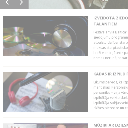
IZVEIDOTA ZIED
TALANTIEM
Festivāla “Via Baltica”
ziedojumu programmu 
atbalstu dalībai sta
maksas starptautisko
bieži vien ir jāsedz 
nemaz nerunājot par 
KĀDAS IR IZPILD
Likums paredz, ka izpi
mantiskās. Personiskās
personību – viņa vārd
izpildītāja veikto dar
Izpildītāja spējas ve
dzīves pieredze un citi
MŪZIĶI AR DZIES