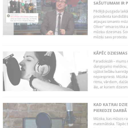
SAŠUTUMAM IR 
Pēdējā pusgada laikā 
prezidenta kandidāt
atļaujas izmanto mūz
Oliver" ietvaros tika 
mūziķu dziesmas. Šovā
mūziķi savu protestu 
KĀPĒC DZIESMAS 
Paradoksāli – mums ne
dungojamo meldiņu, j
izjūtot lielāku kairi
nepiespriesti. Mūzik
ritmu, vārdiem, dažād
āķi, ar kuriem dzies
KAD KATRAI DZI
PIEREDZE DARBĀ
Mūzika, kas mūsos rai
matemātiska. Tāpēc t