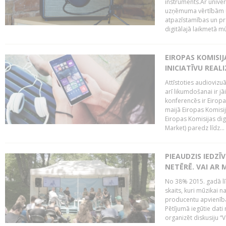
instruments.Ar univer
uzņēmuma vērtībām un
atpazīstamības un p
digitālajā laikmetā mū
EIROPAS KOMISIJ
INICIATĪVU REALI
Attīstoties audiovizu
arī likumdošanai ir jā
konferencēs ir Eiropas
maijā Eiropas Komisija
Eiropas Komisijas digi
Market) paredz līdz...
PIEAUDZIS IEDZĪ
NETĒRĒ. VAI AR 
No 38% 2015. gadā līd
skaits, kuri mūzikai n
producentu apvienība”
Pētījumā iegūtie dati
organizēt diskusiju “Va