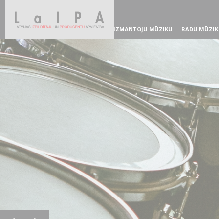
IZMANTOJU MŪZIKU
RADU MŪZIK