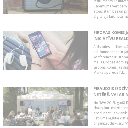
instruments.Ar univer
uzņēmuma vērtībām un
atpazīstamības un p
digitālajā laikmetā mū
EIROPAS KOMISIJ
INICIATĪVU REALI
Attīstoties audiovizu
arī likumdošanai ir jā
konferencēs ir Eiropas
maijā Eiropas Komisija
Eiropas Komisijas digi
Market) paredz līdz...
PIEAUDZIS IEDZĪ
NETĒRĒ. VAI AR 
No 38% 2015. gadā līd
skaits, kuri mūzikai n
producentu apvienība”
Pētījumā iegūtie dati
organizēt diskusiju “Va