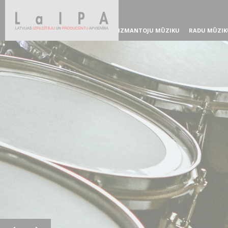
IZMANTOJU MŪZIKU
RADU MŪZIK