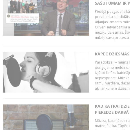
SAŠUTUMAM IR 
Pēdējā pusgada laikā 
prezidenta kandidāt
atļaujas izmanto mūz
Oliver" ietvaros tika 
mūziķu dziesmas. Šovā
mūziķi savu protestu 
KĀPĒC DZIESMAS 
Paradoksāli – mums ne
dungojamo meldiņu, j
izjūtot lielāku kairi
nepiespriesti. Mūzik
ritmu, vārdiem, dažād
āķi, ar kuriem dzies
KAD KATRAI DZI
PIEREDZE DARBĀ
Mūzika, kas mūsos rai
matemātiska. Tāpēc t