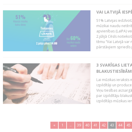
VAI LATVIJĀ IES
51% Latvijas iedzīvot
mūzikai naudu netērē,
apvienības (LaIPA) ve
2.jūlijā Cēsīs notieko
tēmu “Vai Latvijā var 
pārstāvjiem spriedīs p
3 SVARĪGAS LIETA
BLAKUSTIESĪBĀM
Lai mūzikas ieraksts n
izpildītāji un produc
Viņu tiesības aizsarg
par izpildītāju blaku
izpildītājs mūzikas ie
«
1
..
39
40
41
42
43
44
45