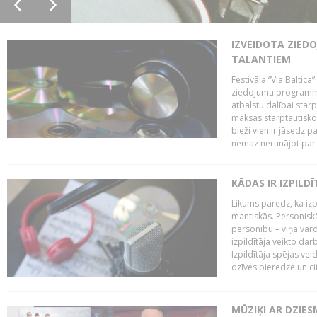
IZVEIDOTA ZIED
TALANTIEM
Festivāla “Via Baltica”
ziedojumu programmu 
atbalstu dalībai sta
maksas starptautisko
bieži vien ir jāsedz 
nemaz nerunājot par 
KĀDAS IR IZPILD
Likums paredz, ka izpi
mantiskās. Personiskās
personību – viņa vārd
izpildītāja veikto dar
Izpildītāja spējas ve
dzīves pieredze un citi
MŪZIĶI AR DZIES