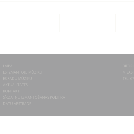
LAIPA
BIEDRĪ
ES IZMANTOJU MŪZIKU
MISAS 
ES RADU MŪZIKU
TEL. 6
AKTUALITĀTES
KONTAKTI
SĪKDATŅU IZMANTOŠANAS POLITIKA
DATU APSTRĀDE