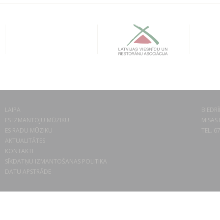
LAIPA
BIEDRĪ
ES IZMANTOJU MŪZIKU
MISAS 
ES RADU MŪZIKU
TEL. 6
AKTUALITĀTES
KONTAKTI
SĪKDATŅU IZMANTOŠANAS POLITIKA
DATU APSTRĀDE