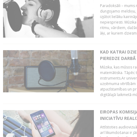
Paradoksāli – mums ne
dungojamo meldiņu, j
izjūtot lielāku kairi
nepiespriesti. Mūzik
ritmu, vārdiem, dažād
āķi, ar kuriem dzies
KAD KATRAI DZI
PIEREDZE DARBĀ
Mūzika, kas mūsos rai
matemātiska. Tāpēc t
instruments.Ar univer
uzņēmuma vērtībām un
atpazīstamības un p
digitālajā laikmetā mū
EIROPAS KOMISIJ
INICIATĪVU REALI
Attīstoties audiovizu
arī likumdošanai ir jā