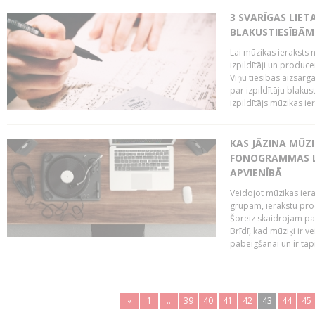
3 SVARĪGAS LIETA
BLAKUSTIESĪBĀM
Lai mūzikas ieraksts n
izpildītāji un produc
Viņu tiesības aizsarg
par izpildītāju blaku
izpildītājs mūzikas ie
KAS JĀZINA MŪZ
FONOGRAMMAS LA
APVIENĪBĀ
Veidojot mūzikas iera
grupām, ierakstu pr
Šoreiz skaidrojam pa
Brīdī, kad mūziķi ir 
pabeigšanai un ir tapi
«
1
..
39
40
41
42
43
44
45