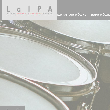
IZMANTOJU MŪZIKU
RADU MŪZIK