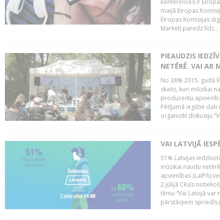
konferencēs ir Eiropas
maijā Eiropas Komisija
Eiropas Komisijas digi
Market) paredz līdz...
PIEAUDZIS IEDZĪ
NETĒRĒ. VAI AR 
No 38% 2015. gadā līd
skaits, kuri mūzikai n
producentu apvienība”
Pētījumā iegūtie dati
organizēt diskusiju “Va
VAI LATVIJĀ IES
51% Latvijas iedzīvot
mūzikai naudu netērē,
apvienības (LaIPA) ve
2.jūlijā Cēsīs notieko
tēmu “Vai Latvijā var 
pārstāvjiem spriedīs p