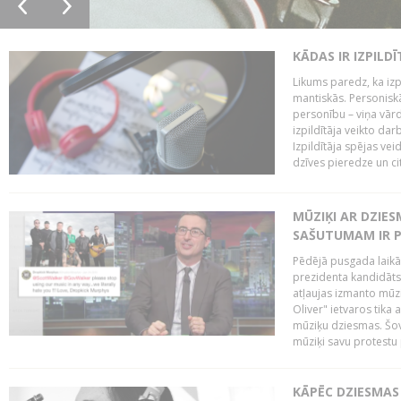
KĀDAS IR IZPILD
Likums paredz, ka izpi
mantiskās. Personiskās
personību – viņa vārd
izpildītāja veikto dar
Izpildītāja spējas ve
dzīves pieredze un citi
MŪZIĶI AR DZIES
SAŠUTUMAM IR 
Pēdējā pusgada laikā 
prezidenta kandidāt
atļaujas izmanto mūz
Oliver" ietvaros tika 
mūziķu dziesmas. Šovā
mūziķi savu protestu 
KĀPĒC DZIESMAS 