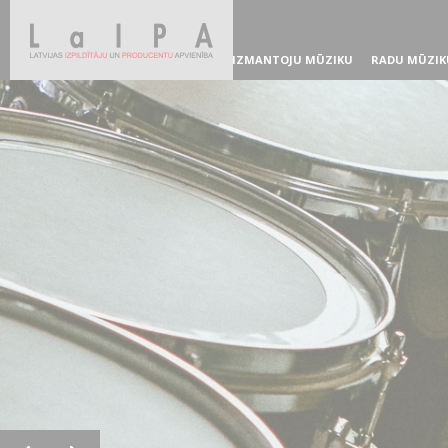
IZMANTOJU MŪZIKU
RADU MŪZIK