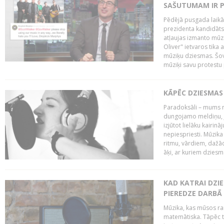
SAŠUTUMAM IR 
Pēdējā pusgada laikā 
prezidenta kandidāt
atļaujas izmanto mūz
Oliver" ietvaros tika 
mūziķu dziesmas. Šovā
mūziķi savu protestu 
KĀPĒC DZIESMAS 
Paradoksāli – mums ne
dungojamo meldiņu, j
izjūtot lielāku kairi
nepiespriesti. Mūzik
ritmu, vārdiem, dažād
āķi, ar kuriem dzies
KAD KATRAI DZI
PIEREDZE DARBĀ
Mūzika, kas mūsos rai
matemātiska. Tāpēc t