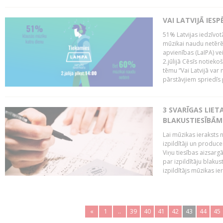
VAI LATVIJĀ IES
51% Latvijas iedzīvot
mūzikai naudu netērē,
apvienības (LaIPA) ve
2.jūlijā Cēsīs notieko
tēmu “Vai Latvijā var 
pārstāvjiem spriedīs p
3 SVARĪGAS LIETA
BLAKUSTIESĪBĀM
Lai mūzikas ieraksts n
izpildītāji un produc
Viņu tiesības aizsarg
par izpildītāju blaku
izpildītājs mūzikas ie
«
1
..
39
40
41
42
43
44
45