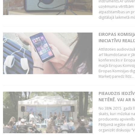
instruments.Ar univer
uzņēmuma vērtībām un
atpazīstamības un p
digitālajā laikmetā mū
EIROPAS KOMISIJ
INICIATĪVU REALI
Attīstoties audiovizu
arī likumdošanai ir jā
konferencēs ir Eiropas
maijā Eiropas Komisija
Eiropas Komisijas digi
Market) paredz līdz...
PIEAUDZIS IEDZĪ
NETĒRĒ. VAI AR 
No 38% 2015. gadā līd
skaits, kuri mūzikai n
producentu apvienība”
Pētījumā iegūtie dati
organizēt diskusiju “Va