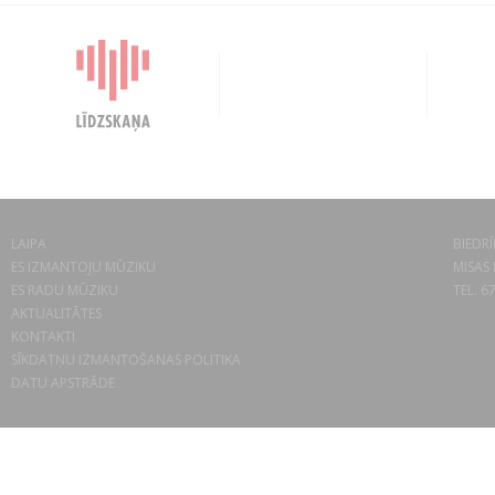
LAIPA
BIEDRĪ
ES IZMANTOJU MŪZIKU
MISAS 
ES RADU MŪZIKU
TEL. 6
AKTUALITĀTES
KONTAKTI
SĪKDATŅU IZMANTOŠANAS POLITIKA
DATU APSTRĀDE