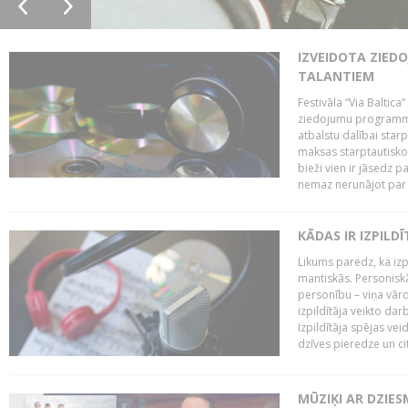
IZVEIDOTA ZIED
TALANTIEM
Festivāla “Via Baltica”
ziedojumu programmu 
atbalstu dalībai sta
maksas starptautisko
bieži vien ir jāsedz 
nemaz nerunājot par 
KĀDAS IR IZPILD
Likums paredz, ka izpi
mantiskās. Personiskās
personību – viņa vārd
izpildītāja veikto dar
Izpildītāja spējas ve
dzīves pieredze un citi
MŪZIĶI AR DZIES