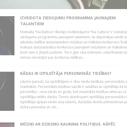
IZVEIDOTA ZIEDOJUMU PROGRAMMA JAUNAJIEM
TALANTIEM
Festivāla “Via Baltica” rīkotājs nodibinājums “Via Cultura” ir izveidoj
ziedojumu programmu jaunajiem talantiem, lai stipendijas veidā s
atbalstu dalībai starptautiskos mūzikas un mākslas konkursos.“Dal
maksas starptautiskos konkursos jaunajiem mūziķiem un mākslini
bieži vien ir jāsedz pašiem. Tie ir gan ceļa izdevumi, uzturēšanās i
nemaz nerunājot par konkursu dalības...
KĀDAS IR IZPILDĪTĀJA PERSONISKĀS TIESĪBAS?
Likums paredz, ka izpildītājiem ir divu veidu tiesības: personiskās 
mantiskās. Personiskās tiesības vairāk ir saistītas ar izpildītāju kā 
personību – viņa vārdu un godu, bet mantiskās tiesības attiecas uz
izpildītāja veikto darbu. Šoreiz skaidrojam izpildītāja personiskās t
Izpildītāja spējas veido viņa talants, dažādās skolās pilnveidotas 
dzīves pieredze un citi...
MŪZIĶI AR DZIESMU KAUNINA POLITIĶUS. KĀPĒC