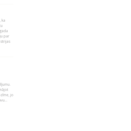
, ka
tu
 gada
ju par
strijas
i
dījumu.
nājot
ozīme, jo
vu...