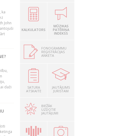
, ka
ez
th John
MŪZIKAS
mantojuši
KALKULATORS
PATĒRIŅA
INDEKSS
ārt
FONOGRAMMU
REĢISTRĀCIJAS
ANKETA
NE?
nību,
un
ju,
ai daži
SATURA
JAUTĀJUMS
ATSKAITE
JURISTAM
BIEŽĀK
UZDOTIE
MU
JAUTĀJUMI
oti
ketinga