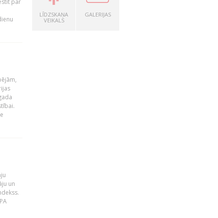
stīt par
LĪDZSKAŅA
GALERIJAS
dienu
VEIKALS
pējām,
ijas
 gada
tībai.
le
āju
āju un
ndekss.
MPA