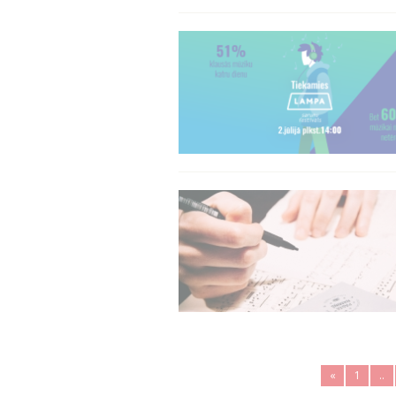
«
1
..