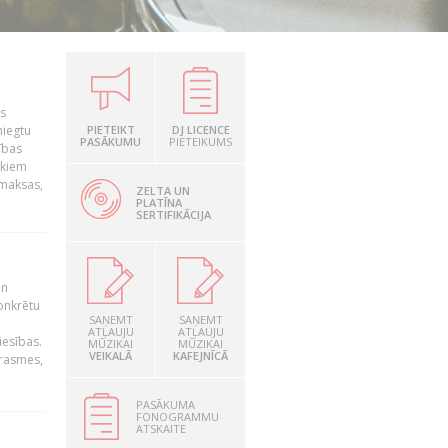
is
niegtu
PIETEIKT
DJ LICENCE
PASĀKUMU
PIETEIKUMS
ības
ekiem
zmaksas,
ZELTA UN
PLATĪNA
SERTIFIKĀCIJA
un
konkrētu
SAŅEMT
SAŅEMT
ATĻAUJU
ATĻAUJU
iesības.
MŪZIKAI
MŪZIKAI
VEIKALĀ
KAFEJNĪCĀ
prasmes,
PASĀKUMA
FONOGRAMMU
ATSKAITE