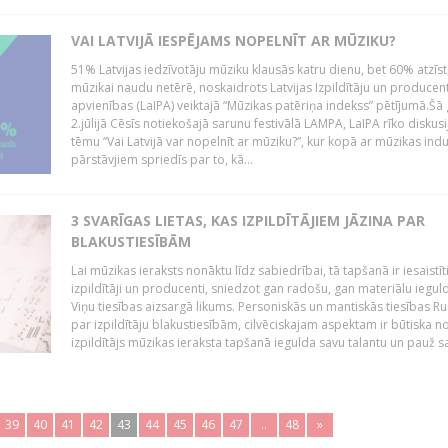
VAI LATVIJĀ IESPĒJAMS NOPELNĪT AR MŪZIKU?
51% Latvijas iedzīvotāju mūziku klausās katru dienu, bet 60% atzīst
mūzikai naudu netērē, noskaidrots Latvijas Izpildītāju un producen
apvienības (LaIPA) veiktajā “Mūzikas patēriņa indekss” pētījumā.Šā
2.jūlijā Cēsīs notiekošajā sarunu festivālā LAMPA, LaIPA rīko diskusi
tēmu “Vai Latvijā var nopelnīt ar mūziku?”, kur kopā ar mūzikas indu
pārstāvjiem spriedīs par to, kā...
3 SVARĪGAS LIETAS, KAS IZPILDĪTĀJIEM JĀZINA PAR
BLAKUSTIESĪBĀM
Lai mūzikas ieraksts nonāktu līdz sabiedrībai, tā tapšanā ir iesaistīt
izpildītāji un producenti, sniedzot gan radošu, gan materiālu iegul
Viņu tiesības aizsargā likums. Personiskās un mantiskās tiesības Ru
par izpildītāju blakustiesībām, cilvēciskajam aspektam ir būtiska n
izpildītājs mūzikas ieraksta tapšanā iegulda savu talantu un pauž sa
39
40
41
42
43
44
45
46
47
..
48
»