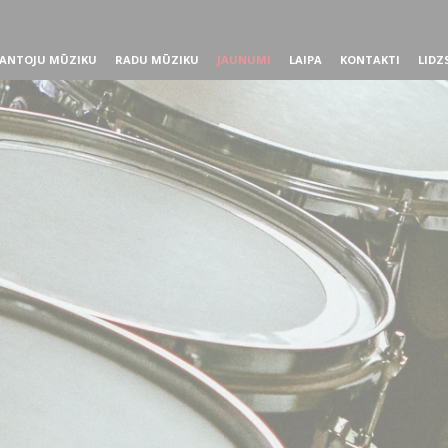
ANTOJU MŪZIKU
RADU MŪZIKU
JAUNUMI
LAIPA
KONTAKTI
LIDZ