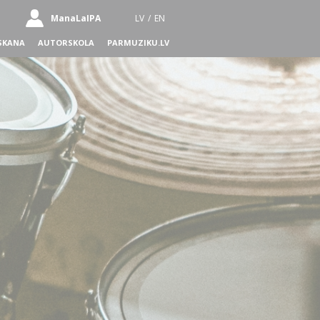
ManaLaIPA
LV
/
EN
SKANA
AUTORSKOLA
PARMUZIKU.LV