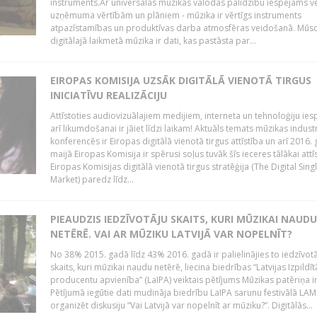
instruments.Ar universālās mūzikas valodas palīdzību iespējams vē
uzņēmuma vērtībām un plāniem - mūzika ir vērtīgs instruments
atpazīstamības un produktīvas darba atmosfēras veidošanā. Mūs
digitālajā laikmetā mūzika ir dati, kas pastāsta par...
EIROPAS KOMISIJA UZSĀK DIGITĀLĀ VIENOTĀ TIRGUS
INICIATĪVU REALIZĀCIJU
Attīstoties audiovizuālajiem medijiem, interneta un tehnoloģiju ies
arī likumdošanai ir jāiet līdzi laikam! Aktuāls temats mūzikas industr
konferencēs ir Eiropas digitālā vienotā tirgus attīstība un arī 2016.
maijā Eiropas Komisija ir spērusi soļus tuvāk šīs ieceres tālākai attīs
Eiropas Komisijas digitālā vienotā tirgus stratēģija (The Digital Sing
Market) paredz līdz...
PIEAUDZIS IEDZĪVOTĀJU SKAITS, KURI MŪZIKAI NAUDU
NETĒRĒ. VAI AR MŪZIKU LATVIJĀ VAR NOPELNĪT?
No 38% 2015. gadā līdz 43% 2016. gadā ir palielinājies to iedzīvot
skaits, kuri mūzikai naudu netērē, liecina biedrības “Latvijas Izpildīt
producentu apvienība” (LaIPA) veiktais pētījums Mūzikas patēriņa i
Pētījumā iegūtie dati mudināja biedrību LaIPA sarunu festivālā LA
organizēt diskusiju “Vai Latvijā var nopelnīt ar mūziku?”. Digitālās...