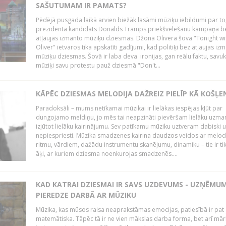
SAŠUTUMAM IR PAMATS?
Pēdējā pusgada laikā arvien biežāk lasāmi mūziķu iebildumi par to
prezidenta kandidāts Donalds Tramps priekšvēlēšanu kampaņā b
atļaujas izmanto mūziķu dziesmas. Džona Olivera šova "Tonight wi
Oliver" ietvaros tika apskatīti gadījumi, kad politiķi bez atļaujas iz
mūziķu dziesmas. Šovā ir laba deva ironijas, gan reālu faktu, savuk
mūziķi savu protestu pauž dziesmā "Don't...
KĀPĒC DZIESMAS MELODIJA DAŽREIZ PIELĪP KĀ KOŠĻE
Paradoksāli – mums netīkamai mūzikai ir lielākas iespējas kļūt par
dungojamo meldiņu, jo mēs tai neapzināti pievēršam lielāku uzma
izjūtot lielāku kairinājumu. Sev patīkamu mūziku uztveram dabiski 
nepiespriesti. Mūzika smadzenes kairina daudzos veidos ar melodi
ritmu, vārdiem, dažādu instrumentu skanējumu, dinamiku – tie ir tik
āķi, ar kuriem dziesma noenkurojas smadzenēs....
KAD KATRAI DZIESMAI IR SAVS UZDEVUMS - UZŅĒMU
PIEREDZE DARBĀ AR MŪZIKU
Mūzika, kas mūsos raisa neaprakstāmas emocijas, patiesībā ir pat ļ
matemātiska. Tāpēc tā ir ne vien mākslas darba forma, bet arī mār