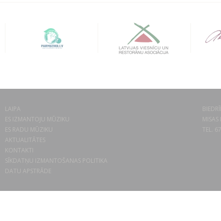
LAIPA
BIEDRĪ
ES IZMANTOJU MŪZIKU
MISAS 
ES RADU MŪZIKU
TEL. 6
AKTUALITĀTES
KONTAKTI
SĪKDATŅU IZMANTOŠANAS POLITIKA
DATU APSTRĀDE