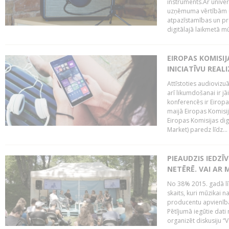
instruments.Ar univer
uzņēmuma vērtībām un
atpazīstamības un p
digitālajā laikmetā mū
EIROPAS KOMISIJ
INICIATĪVU REALI
Attīstoties audiovizu
arī likumdošanai ir jā
konferencēs ir Eiropas
maijā Eiropas Komisija
Eiropas Komisijas digi
Market) paredz līdz...
PIEAUDZIS IEDZĪ
NETĒRĒ. VAI AR 
No 38% 2015. gadā līd
skaits, kuri mūzikai n
producentu apvienība”
Pētījumā iegūtie dati
organizēt diskusiju “Va