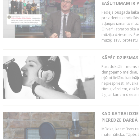
SAŠUTUMAM IR 
Pēdējā pusgada laikā 
prezidenta kandidāt
atļaujas izmanto mūz
Oliver" ietvaros tika 
mūziķu dziesmas. Šovā
mūziķi savu protestu 
KĀPĒC DZIESMAS 
Paradoksāli – mums ne
dungojamo meldiņu, j
izjūtot lielāku kairi
nepiespriesti. Mūzik
ritmu, vārdiem, dažād
āķi, ar kuriem dzies
KAD KATRAI DZI
PIEREDZE DARBĀ
Mūzika, kas mūsos rai
matemātiska. Tāpēc t