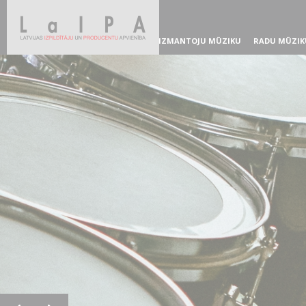
IZMANTOJU MŪZIKU
RADU MŪZIK