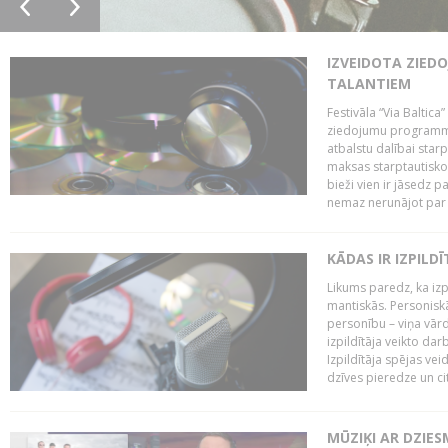
IZVEIDOTA ZIED
TALANTIEM
Festivāla “Via Baltica”
ziedojumu programmu 
atbalstu dalībai sta
maksas starptautisko
bieži vien ir jāsedz 
nemaz nerunājot par 
KĀDAS IR IZPILD
Likums paredz, ka izpi
mantiskās. Personiskās
personību – viņa vārd
izpildītāja veikto dar
Izpildītāja spējas ve
dzīves pieredze un citi
MŪZIĶI AR DZIES