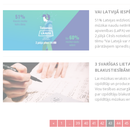
VAI LATVIJĀ IES
51% Latvijas iedzīvot
mūzikai naudu netērē,
apvienības (LaIPA) ve
2.jūlijā Cēsīs notieko
tēmu “Vai Latvijā var 
pārstāvjiem spriedīs p
3 SVARĪGAS LIETA
BLAKUSTIESĪBĀM
Lai mūzikas ieraksts n
izpildītāji un produc
Viņu tiesības aizsarg
par izpildītāju blaku
izpildītājs mūzikas ie
«
1
..
39
40
41
42
43
44
45