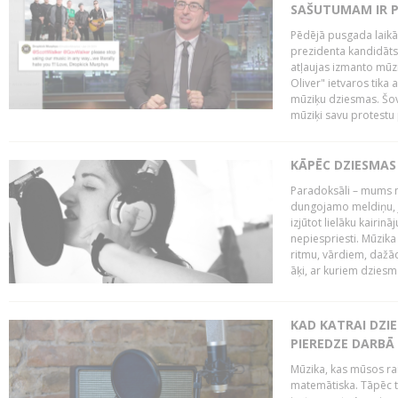
SAŠUTUMAM IR 
Pēdējā pusgada laikā 
prezidenta kandidāt
atļaujas izmanto mūz
Oliver" ietvaros tika 
mūziķu dziesmas. Šovā
mūziķi savu protestu 
KĀPĒC DZIESMAS 
Paradoksāli – mums ne
dungojamo meldiņu, j
izjūtot lielāku kairi
nepiespriesti. Mūzik
ritmu, vārdiem, dažād
āķi, ar kuriem dzies
KAD KATRAI DZI
PIEREDZE DARBĀ
Mūzika, kas mūsos rai
matemātiska. Tāpēc t