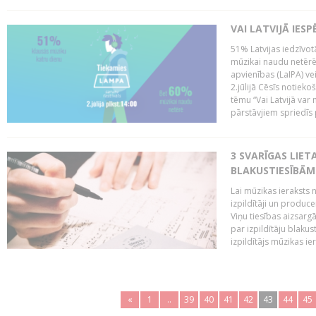
VAI LATVIJĀ IES
51% Latvijas iedzīvot
mūzikai naudu netērē,
apvienības (LaIPA) ve
2.jūlijā Cēsīs notieko
tēmu “Vai Latvijā var 
pārstāvjiem spriedīs p
3 SVARĪGAS LIETA
BLAKUSTIESĪBĀM
Lai mūzikas ieraksts n
izpildītāji un produc
Viņu tiesības aizsarg
par izpildītāju blaku
izpildītājs mūzikas ie
«
1
..
39
40
41
42
43
44
45