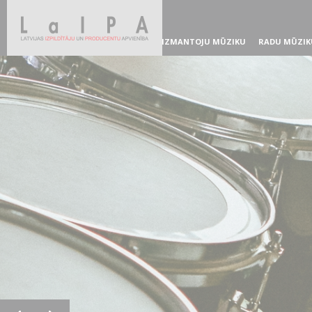
IZMANTOJU MŪZIKU
RADU MŪZIK