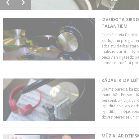
IZVEIDOTA ZIED
TALANTIEM
Festivāla “Via Baltica”
ziedojumu programmu 
atbalstu dalībai sta
maksas starptautisko
bieži vien ir jāsedz 
nemaz nerunājot par 
KĀDAS IR IZPILD
Likums paredz, ka izpi
mantiskās. Personiskās
personību – viņa vārd
izpildītāja veikto dar
Izpildītāja spējas ve
dzīves pieredze un citi
MŪZIĶI AR DZIES