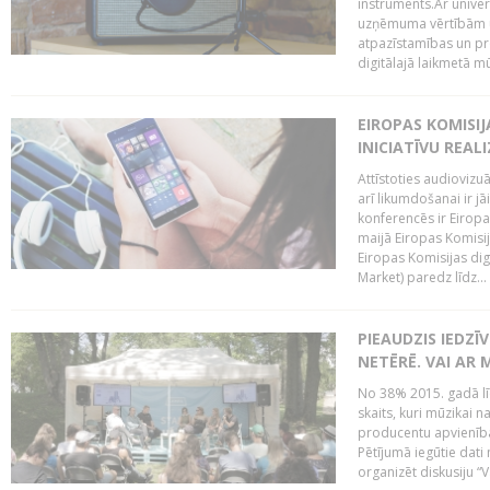
instruments.Ar univer
uzņēmuma vērtībām un
atpazīstamības un p
digitālajā laikmetā mū
EIROPAS KOMISIJ
INICIATĪVU REALI
Attīstoties audiovizu
arī likumdošanai ir jā
konferencēs ir Eiropas
maijā Eiropas Komisija
Eiropas Komisijas digi
Market) paredz līdz...
PIEAUDZIS IEDZĪ
NETĒRĒ. VAI AR 
No 38% 2015. gadā līd
skaits, kuri mūzikai n
producentu apvienība”
Pētījumā iegūtie dati
organizēt diskusiju “Va