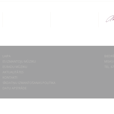
LAIPA
BIEDRĪ
ES IZMANTOJU MŪZIKU
MISAS 
ES RADU MŪZIKU
TEL. 6
AKTUALITĀTES
KONTAKTI
SĪKDATŅU IZMANTOŠANAS POLITIKA
DATU APSTRĀDE