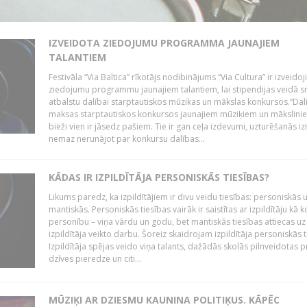
IZVEIDOTA ZIEDOJUMU PROGRAMMA JAUNAJIEM
TALANTIEM
Festivāla “Via Baltica” rīkotājs nodibinājums “Via Cultura” ir izveidoj
ziedojumu programmu jaunajiem talantiem, lai stipendijas veidā s
atbalstu dalībai starptautiskos mūzikas un mākslas konkursos.“Dal
maksas starptautiskos konkursos jaunajiem mūziķiem un mākslini
bieži vien ir jāsedz pašiem. Tie ir gan ceļa izdevumi, uzturēšanās i
nemaz nerunājot par konkursu dalības...
KĀDAS IR IZPILDĪTĀJA PERSONISKĀS TIESĪBAS?
Likums paredz, ka izpildītājiem ir divu veidu tiesības: personiskās 
mantiskās. Personiskās tiesības vairāk ir saistītas ar izpildītāju kā 
personību – viņa vārdu un godu, bet mantiskās tiesības attiecas uz
izpildītāja veikto darbu. Šoreiz skaidrojam izpildītāja personiskās t
Izpildītāja spējas veido viņa talants, dažādās skolās pilnveidotas 
dzīves pieredze un citi...
MŪZIĶI AR DZIESMU KAUNINA POLITIĶUS. KĀPĒC