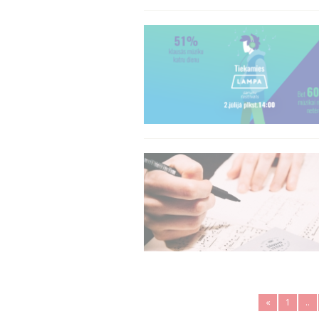
«
1
..