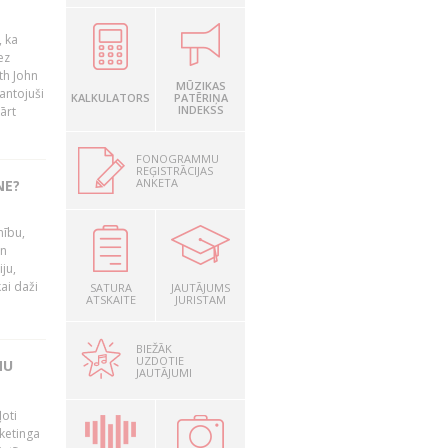
, ka
ez
th John
MŪZIKAS
mantojuši
KALKULATORS
PATĒRIŅA
INDEKSS
ārt
FONOGRAMMU
REĢISTRĀCIJAS
ANKETA
NE?
nību,
un
ju,
ai daži
SATURA
JAUTĀJUMS
ATSKAITE
JURISTAM
BIEŽĀK
UZDOTIE
MU
JAUTĀJUMI
oti
ketinga