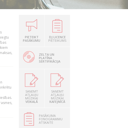
is
niegtu
PIETEIKT
DJ LICENCE
PASĀKUMU
PIETEIKUMS
ības
ekiem
zmaksas,
ZELTA UN
PLATĪNA
SERTIFIKĀCIJA
un
konkrētu
SAŅEMT
SAŅEMT
ATĻAUJU
ATĻAUJU
iesības.
MŪZIKAI
MŪZIKAI
VEIKALĀ
KAFEJNĪCĀ
prasmes,
PASĀKUMA
FONOGRAMMU
ATSKAITE