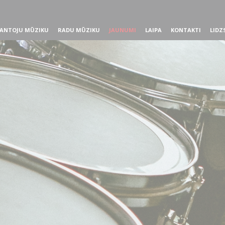
ANTOJU MŪZIKU
RADU MŪZIKU
JAUNUMI
LAIPA
KONTAKTI
LIDZ