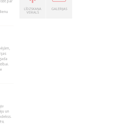
stīt par
LĪDZSKAŅA
GALERIJAS
dienu
VEIKALS
pējām,
ijas
 gada
tībai.
le
āju
āju un
ndekss.
MPA