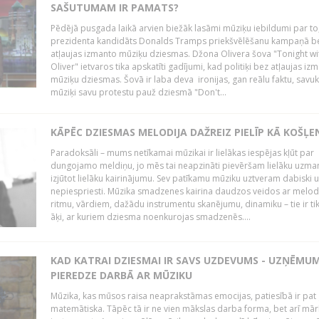
SAŠUTUMAM IR PAMATS?
Pēdējā pusgada laikā arvien biežāk lasāmi mūziķu iebildumi par to
prezidenta kandidāts Donalds Tramps priekšvēlēšanu kampaņā b
atļaujas izmanto mūziķu dziesmas. Džona Olivera šova "Tonight wi
Oliver" ietvaros tika apskatīti gadījumi, kad politiķi bez atļaujas iz
mūziķu dziesmas. Šovā ir laba deva ironijas, gan reālu faktu, savuk
mūziķi savu protestu pauž dziesmā "Don't...
KĀPĒC DZIESMAS MELODIJA DAŽREIZ PIELĪP KĀ KOŠĻE
Paradoksāli – mums netīkamai mūzikai ir lielākas iespējas kļūt par
dungojamo meldiņu, jo mēs tai neapzināti pievēršam lielāku uzma
izjūtot lielāku kairinājumu. Sev patīkamu mūziku uztveram dabiski 
nepiespriesti. Mūzika smadzenes kairina daudzos veidos ar melodi
ritmu, vārdiem, dažādu instrumentu skanējumu, dinamiku – tie ir tik
āķi, ar kuriem dziesma noenkurojas smadzenēs....
KAD KATRAI DZIESMAI IR SAVS UZDEVUMS - UZŅĒMU
PIEREDZE DARBĀ AR MŪZIKU
Mūzika, kas mūsos raisa neaprakstāmas emocijas, patiesībā ir pat ļ
matemātiska. Tāpēc tā ir ne vien mākslas darba forma, bet arī mār