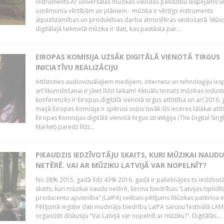
instruments.Ar universālās mūzikas valodas palīdzību iespējams vē
uzņēmuma vērtībām un plāniem - mūzika ir vērtīgs instruments
atpazīstamības un produktīvas darba atmosfēras veidošanā. Mūs
digitālajā laikmetā mūzika ir dati, kas pastāsta par...
EIROPAS KOMISIJA UZSĀK DIGITĀLĀ VIENOTĀ TIRGUS
INICIATĪVU REALIZĀCIJU
Attīstoties audiovizuālajiem medijiem, interneta un tehnoloģiju ies
arī likumdošanai ir jāiet līdzi laikam! Aktuāls temats mūzikas industr
konferencēs ir Eiropas digitālā vienotā tirgus attīstība un arī 2016.
maijā Eiropas Komisija ir spērusi soļus tuvāk šīs ieceres tālākai attīs
Eiropas Komisijas digitālā vienotā tirgus stratēģija (The Digital Sing
Market) paredz līdz...
PIEAUDZIS IEDZĪVOTĀJU SKAITS, KURI MŪZIKAI NAUDU
NETĒRĒ. VAI AR MŪZIKU LATVIJĀ VAR NOPELNĪT?
No 38% 2015. gadā līdz 43% 2016. gadā ir palielinājies to iedzīvot
skaits, kuri mūzikai naudu netērē, liecina biedrības “Latvijas Izpildīt
producentu apvienība” (LaIPA) veiktais pētījums Mūzikas patēriņa i
Pētījumā iegūtie dati mudināja biedrību LaIPA sarunu festivālā LA
organizēt diskusiju “Vai Latvijā var nopelnīt ar mūziku?”. Digitālās...