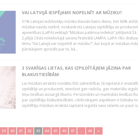
VAI LATVIJĀ IESPĒJAMS NOPELNĪT AR MŪZIKU?
51% Latvijas iedzīvotāju mūziku klausās katru dienu, bet 60% atzīst
mūzikai naudu netērē, noskaidrots Latvijas Izpildītāju un producen
apvienības (LaIPA) veiktajā “Mūzikas patēriņa indekss” pētījumā.Šā
2.jūlijā Cēsīs notiekošajā sarunu festivālā LAMPA, LaIPA rīko diskusi
tēmu “Vai Latvijā var nopelnīt ar mūziku?”, kur kopā ar mūzikas indu
pārstāvjiem spriedīs par to, kā...
3 SVARĪGAS LIETAS, KAS IZPILDĪTĀJIEM JĀZINA PAR
BLAKUSTIESĪBĀM
Lai mūzikas ieraksts nonāktu līdz sabiedrībai, tā tapšanā ir iesaistīt
izpildītāji un producenti, sniedzot gan radošu, gan materiālu iegul
Viņu tiesības aizsargā likums. Personiskās un mantiskās tiesības Ru
par izpildītāju blakustiesībām, cilvēciskajam aspektam ir būtiska n
izpildītājs mūzikas ieraksta tapšanā iegulda savu talantu un pauž sa
39
40
41
42
43
44
45
46
47
..
48
»