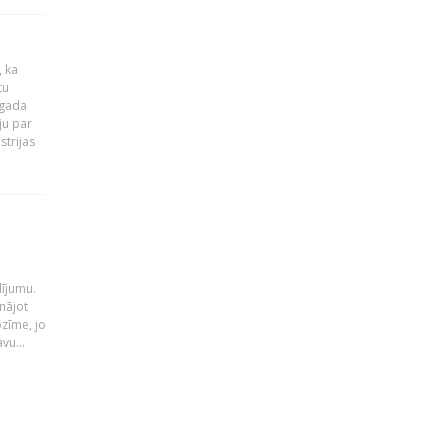
, ka
tu
 gada
ju par
strijas
i
dījumu.
nājot
ozīme, jo
vu...