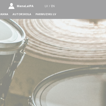
ManaLaIPA
LV
/
EN
SKANA
AUTORSKOLA
PARMUZIKU.LV