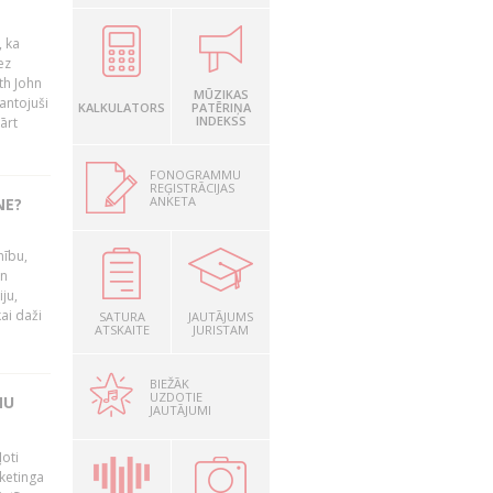
, ka
ez
th John
MŪZIKAS
mantojuši
KALKULATORS
PATĒRIŅA
INDEKSS
ārt
FONOGRAMMU
REĢISTRĀCIJAS
ANKETA
NE?
nību,
un
ju,
ai daži
SATURA
JAUTĀJUMS
ATSKAITE
JURISTAM
BIEŽĀK
UZDOTIE
MU
JAUTĀJUMI
oti
ketinga