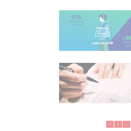
«
1
..