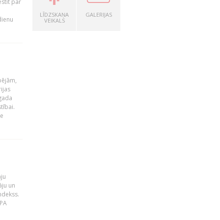
stīt par
LĪDZSKAŅA
GALERIJAS
dienu
VEIKALS
pējām,
ijas
 gada
tībai.
le
āju
āju un
ndekss.
MPA