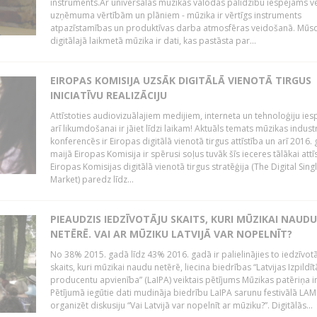
instruments.Ar universālās mūzikas valodas palīdzību iespējams vē
uzņēmuma vērtībām un plāniem - mūzika ir vērtīgs instruments
atpazīstamības un produktīvas darba atmosfēras veidošanā. Mūs
digitālajā laikmetā mūzika ir dati, kas pastāsta par...
EIROPAS KOMISIJA UZSĀK DIGITĀLĀ VIENOTĀ TIRGUS
INICIATĪVU REALIZĀCIJU
Attīstoties audiovizuālajiem medijiem, interneta un tehnoloģiju ies
arī likumdošanai ir jāiet līdzi laikam! Aktuāls temats mūzikas industr
konferencēs ir Eiropas digitālā vienotā tirgus attīstība un arī 2016.
maijā Eiropas Komisija ir spērusi soļus tuvāk šīs ieceres tālākai attīs
Eiropas Komisijas digitālā vienotā tirgus stratēģija (The Digital Sing
Market) paredz līdz...
PIEAUDZIS IEDZĪVOTĀJU SKAITS, KURI MŪZIKAI NAUDU
NETĒRĒ. VAI AR MŪZIKU LATVIJĀ VAR NOPELNĪT?
No 38% 2015. gadā līdz 43% 2016. gadā ir palielinājies to iedzīvot
skaits, kuri mūzikai naudu netērē, liecina biedrības “Latvijas Izpildīt
producentu apvienība” (LaIPA) veiktais pētījums Mūzikas patēriņa i
Pētījumā iegūtie dati mudināja biedrību LaIPA sarunu festivālā LA
organizēt diskusiju “Vai Latvijā var nopelnīt ar mūziku?”. Digitālās...