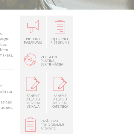
is
niegtu
PIETEIKT
DJ LICENCE
PASĀKUMU
PIETEIKUMS
ības
ekiem
zmaksas,
ZELTA UN
PLATĪNA
SERTIFIKĀCIJA
un
konkrētu
SAŅEMT
SAŅEMT
ATĻAUJU
ATĻAUJU
iesības.
MŪZIKAI
MŪZIKAI
VEIKALĀ
KAFEJNĪCĀ
prasmes,
PASĀKUMA
FONOGRAMMU
ATSKAITE