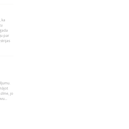
, ka
tu
 gada
ju par
strijas
i
dījumu.
nājot
ozīme, jo
vu...