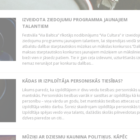
IZVEIDOTA ZIEDOJUMU PROGRAMMA JAUNAJIEM
TALANTIEM
Festivāla “Via Baltica” rīkotājs nodibinājums “Via Cultura” ir izveidoj
ziedojumu programmu jaunajiem talantiem, lai stipendijas veidā s
atbalstu dalībai starptautiskos mūzikas un mākslas konkursos.“Dal
maksas starptautiskos konkursos jaunajiem mūziķiem un mākslini
bieži vien ir jāsedz pašiem. Tie ir gan ceļa izdevumi, uzturēšanās i
nemaz nerunājot par konkursu dalības...
KĀDAS IR IZPILDĪTĀJA PERSONISKĀS TIESĪBAS?
Likums paredz, ka izpildītājiem ir divu veidu tiesības: personiskās 
mantiskās. Personiskās tiesības vairāk ir saistītas ar izpildītāju kā 
personību – viņa vārdu un godu, bet mantiskās tiesības attiecas uz
izpildītāja veikto darbu. Šoreiz skaidrojam izpildītāja personiskās t
Izpildītāja spējas veido viņa talants, dažādās skolās pilnveidotas 
dzīves pieredze un citi...
MŪZIĶI AR DZIESMU KAUNINA POLITIĶUS. KĀPĒC