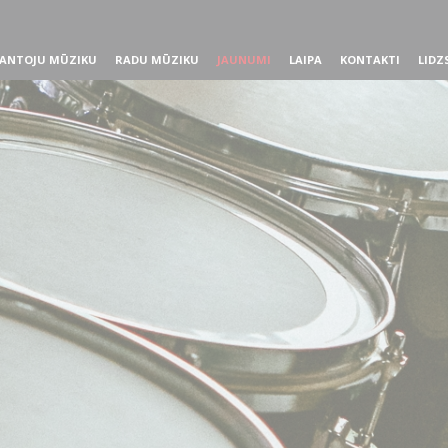
ANTOJU MŪZIKU
RADU MŪZIKU
JAUNUMI
LAIPA
KONTAKTI
LIDZ