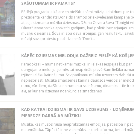
SAŠUTUMAM IR PAMATS?
Pēdējā pusgada laikā arvien biežāk lasāmi mūziķu iebildumi par to
prezidenta kandidāts Donalds Tramps priekšvēlēšanu kampaņā b
atļaujas izmanto mūziķu dziesmas. Džona Olivera šova "Tonight wi
Oliver" ietvaros tika apskatīti gadījumi, kad politiķi bez atļaujas iz
mūziķu dziesmas. Šovā ir laba deva ironijas, gan reālu faktu, savuk
mūziķi savu protestu pauž dziesmā "Don't...
KĀPĒC DZIESMAS MELODIJA DAŽREIZ PIELĪP KĀ KOŠĻE
Paradoksāli – mums netīkamai mūzikai ir lielākas iespējas kļūt par
dungojamo meldiņu, jo mēs tai neapzināti pievēršam lielāku uzma
izjūtot lielāku kairinājumu. Sev patīkamu mūziku uztveram dabiski 
nepiespriesti. Mūzika smadzenes kairina daudzos veidos ar melodi
ritmu, vārdiem, dažādu instrumentu skanējumu, dinamiku – tie ir tik
āķi, ar kuriem dziesma noenkurojas smadzenēs....
KAD KATRAI DZIESMAI IR SAVS UZDEVUMS - UZŅĒMU
PIEREDZE DARBĀ AR MŪZIKU
Mūzika, kas mūsos raisa neaprakstāmas emocijas, patiesībā ir pat ļ
matemātiska. Tāpēc tā ir ne vien mākslas darba forma, bet arī mār