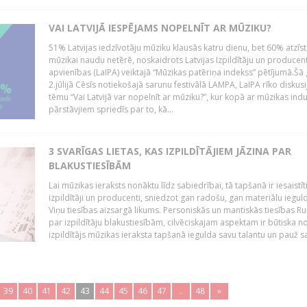
VAI LATVIJĀ IESPĒJAMS NOPELNĪT AR MŪZIKU?
51% Latvijas iedzīvotāju mūziku klausās katru dienu, bet 60% atzīst
mūzikai naudu netērē, noskaidrots Latvijas Izpildītāju un producen
apvienības (LaIPA) veiktajā “Mūzikas patēriņa indekss” pētījumā.Šā
2.jūlijā Cēsīs notiekošajā sarunu festivālā LAMPA, LaIPA rīko diskusi
tēmu “Vai Latvijā var nopelnīt ar mūziku?”, kur kopā ar mūzikas indu
pārstāvjiem spriedīs par to, kā...
3 SVARĪGAS LIETAS, KAS IZPILDĪTĀJIEM JĀZINA PAR
BLAKUSTIESĪBĀM
Lai mūzikas ieraksts nonāktu līdz sabiedrībai, tā tapšanā ir iesaistīt
izpildītāji un producenti, sniedzot gan radošu, gan materiālu iegul
Viņu tiesības aizsargā likums. Personiskās un mantiskās tiesības Ru
par izpildītāju blakustiesībām, cilvēciskajam aspektam ir būtiska n
izpildītājs mūzikas ieraksta tapšanā iegulda savu talantu un pauž sa
39
40
41
42
43
44
45
46
47
..
48
»