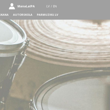
ManaLaIPA
LV
/
EN
SKANA
AUTORSKOLA
PARMUZIKU.LV