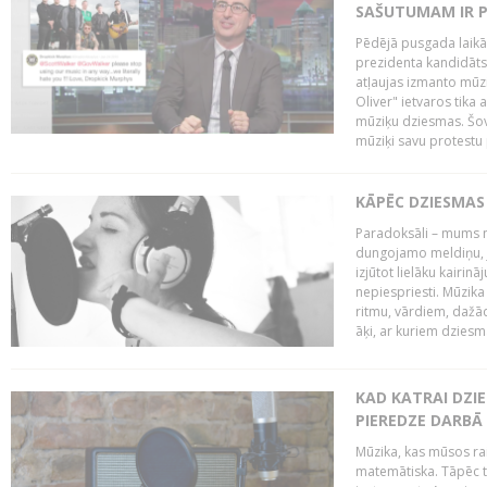
SAŠUTUMAM IR 
Pēdējā pusgada laikā 
prezidenta kandidāt
atļaujas izmanto mūz
Oliver" ietvaros tika 
mūziķu dziesmas. Šovā
mūziķi savu protestu 
KĀPĒC DZIESMAS 
Paradoksāli – mums ne
dungojamo meldiņu, j
izjūtot lielāku kairi
nepiespriesti. Mūzik
ritmu, vārdiem, dažād
āķi, ar kuriem dzies
KAD KATRAI DZI
PIEREDZE DARBĀ
Mūzika, kas mūsos rai
matemātiska. Tāpēc t