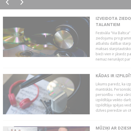
IZVEIDOTA ZIED
TALANTIEM
Festivāla “Via Baltica”
ziedojumu programmu 
atbalstu dalībai sta
maksas starptautisko
bieži vien ir jāsedz 
nemaz nerunājot par 
KĀDAS IR IZPILD
Likums paredz, ka izpi
mantiskās. Personiskās
personību – viņa vārd
izpildītāja veikto dar
Izpildītāja spējas ve
dzīves pieredze un citi
MŪZIĶI AR DZIES