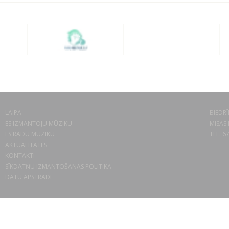
LAIPA
BIEDRĪ
ES IZMANTOJU MŪZIKU
MISAS 
ES RADU MŪZIKU
TEL. 6
AKTUALITĀTES
KONTAKTI
SĪKDATŅU IZMANTOŠANAS POLITIKA
DATU APSTRĀDE