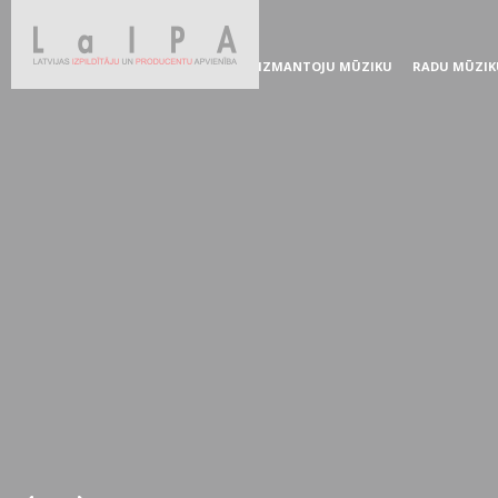
IZMANTOJU MŪZIKU
RADU MŪZIK