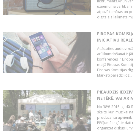
instruments.Ar univer
uzņēmuma vērtībām un
atpazīstamības un p
digitālajā laikmetā mū
EIROPAS KOMISIJ
INICIATĪVU REALI
Attīstoties audiovizu
arī likumdošanai ir jā
konferencēs ir Eiropas
maijā Eiropas Komisija
Eiropas Komisijas digi
Market) paredz līdz...
PIEAUDZIS IEDZĪ
NETĒRĒ. VAI AR 
No 38% 2015. gadā līd
skaits, kuri mūzikai n
producentu apvienība”
Pētījumā iegūtie dati
organizēt diskusiju “Va