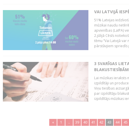
VAI LATVIJĀ IES
51% Latvijas iedzīvot
mūzikai naudu netērē,
apvienības (LaIPA) ve
2.jūlijā Cēsīs notieko
tēmu “Vai Latvijā var 
pārstāvjiem spriedīs p
3 SVARĪGAS LIETA
BLAKUSTIESĪBĀM
Lai mūzikas ieraksts n
izpildītāji un produc
Viņu tiesības aizsarg
par izpildītāju blaku
izpildītājs mūzikas ie
«
1
..
39
40
41
42
43
44
45