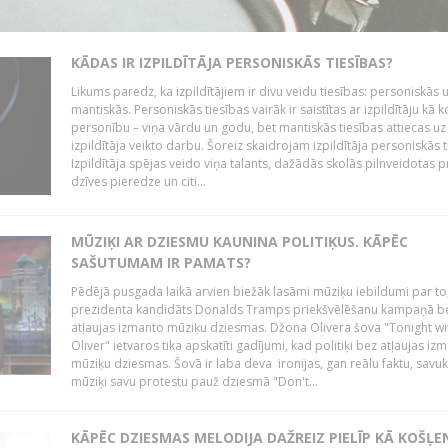
KĀDAS IR IZPILDĪTĀJA PERSONISKĀS TIESĪBAS?
Likums paredz, ka izpildītājiem ir divu veidu tiesības: personiskās 
mantiskās. Personiskās tiesības vairāk ir saistītas ar izpildītāju kā 
personību – viņa vārdu un godu, bet mantiskās tiesības attiecas uz
izpildītāja veikto darbu. Šoreiz skaidrojam izpildītāja personiskās t
Izpildītāja spējas veido viņa talants, dažādās skolās pilnveidotas 
dzīves pieredze un citi...
MŪZIĶI AR DZIESMU KAUNINA POLITIĶUS. KĀPĒC
SAŠUTUMAM IR PAMATS?
Pēdējā pusgada laikā arvien biežāk lasāmi mūziķu iebildumi par to
prezidenta kandidāts Donalds Tramps priekšvēlēšanu kampaņā b
atļaujas izmanto mūziķu dziesmas. Džona Olivera šova "Tonight wi
Oliver" ietvaros tika apskatīti gadījumi, kad politiķi bez atļaujas iz
mūziķu dziesmas. Šovā ir laba deva ironijas, gan reālu faktu, savuk
mūziķi savu protestu pauž dziesmā "Don't...
KĀPĒC DZIESMAS MELODIJA DAŽREIZ PIELĪP KĀ KOŠĻE