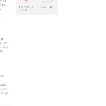
 gada
tībai.
LĪDZSKAŅA
GALERIJAS
le
VEIKALS
āju
āju un
ndekss.
MPA
, ka
tu
 gada
ju par
strijas