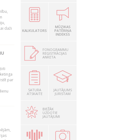
nību,
un
ju,
MŪZIKAS
ai daži
KALKULATORS
PATĒRIŅA
INDEKSS
FONOGRAMMU
MU
REĢISTRĀCIJAS
ANKETA
oti
ketinga
stīt par
SATURA
JAUTĀJUMS
dienu
ATSKAITE
JURISTAM
BIEŽĀK
UZDOTIE
JAUTĀJUMI
pējām,
ijas