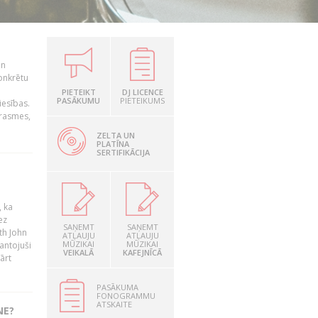
un
konkrētu
PIETEIKT
DJ LICENCE
PASĀKUMU
PIETEIKUMS
iesības.
prasmes,
ZELTA UN
PLATĪNA
SERTIFIKĀCIJA
, ka
ez
SAŅEMT
SAŅEMT
th John
ATĻAUJU
ATĻAUJU
MŪZIKAI
MŪZIKAI
mantojuši
VEIKALĀ
KAFEJNĪCĀ
ārt
PASĀKUMA
FONOGRAMMU
ATSKAITE
NE?