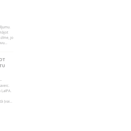
i
dījumu.
nājot
ozīme, jo
vu...
JOT
TU
–
aveic.
 LaIPA.
 (vai...