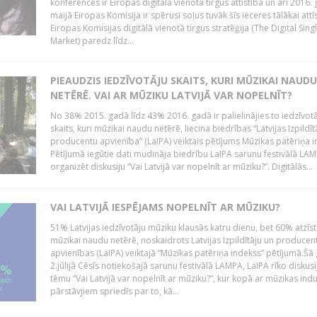
konferencēs ir Eiropas digitālā vienotā tirgus attīstība un arī 2016.
maijā Eiropas Komisija ir spērusi soļus tuvāk šīs ieceres tālākai attīs
Eiropas Komisijas digitālā vienotā tirgus stratēģija (The Digital Sing
Market) paredz līdz...
PIEAUDZIS IEDZĪVOTĀJU SKAITS, KURI MŪZIKAI NAUDU
NETĒRĒ. VAI AR MŪZIKU LATVIJĀ VAR NOPELNĪT?
No 38% 2015. gadā līdz 43% 2016. gadā ir palielinājies to iedzīvot
skaits, kuri mūzikai naudu netērē, liecina biedrības “Latvijas Izpildīt
producentu apvienība” (LaIPA) veiktais pētījums Mūzikas patēriņa i
Pētījumā iegūtie dati mudināja biedrību LaIPA sarunu festivālā LA
organizēt diskusiju “Vai Latvijā var nopelnīt ar mūziku?”. Digitālās...
VAI LATVIJĀ IESPĒJAMS NOPELNĪT AR MŪZIKU?
51% Latvijas iedzīvotāju mūziku klausās katru dienu, bet 60% atzīst
mūzikai naudu netērē, noskaidrots Latvijas Izpildītāju un producen
apvienības (LaIPA) veiktajā “Mūzikas patēriņa indekss” pētījumā.Šā
2.jūlijā Cēsīs notiekošajā sarunu festivālā LAMPA, LaIPA rīko diskusi
tēmu “Vai Latvijā var nopelnīt ar mūziku?”, kur kopā ar mūzikas indu
pārstāvjiem spriedīs par to, kā...