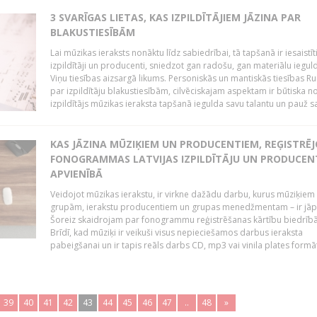
3 SVARĪGAS LIETAS, KAS IZPILDĪTĀJIEM JĀZINA PAR
BLAKUSTIESĪBĀM
Lai mūzikas ieraksts nonāktu līdz sabiedrībai, tā tapšanā ir iesaistīt
izpildītāji un producenti, sniedzot gan radošu, gan materiālu iegul
Viņu tiesības aizsargā likums. Personiskās un mantiskās tiesības Ru
par izpildītāju blakustiesībām, cilvēciskajam aspektam ir būtiska n
izpildītājs mūzikas ieraksta tapšanā iegulda savu talantu un pauž sa
KAS JĀZINA MŪZIĶIEM UN PRODUCENTIEM, REĢISTRĒ
FONOGRAMMAS LATVIJAS IZPILDĪTĀJU UN PRODUCEN
APVIENĪBĀ
Veidojot mūzikas ierakstu, ir virkne dažādu darbu, kurus mūziķiem 
grupām, ierakstu producentiem un grupas menedžmentam – ir jāp
Šoreiz skaidrojam par fonogrammu reģistrēšanas kārtību biedrībā
Brīdī, kad mūziķi ir veikuši visus nepieciešamos darbus ieraksta
pabeigšanai un ir tapis reāls darbs CD, mp3 vai vinila plates formātā
39
40
41
42
43
44
45
46
47
..
48
»