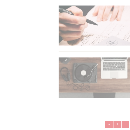
«
1
..