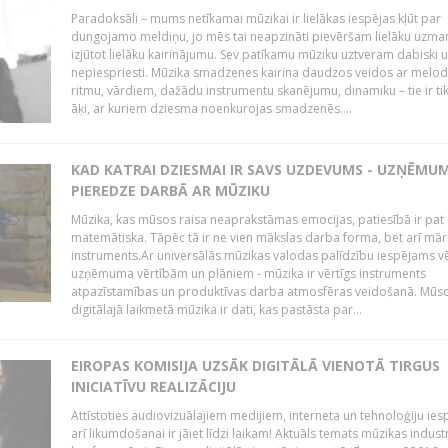
Paradoksāli – mums netīkamai mūzikai ir lielākas iespējas kļūt par
dungojamo meldiņu, jo mēs tai neapzināti pievēršam lielāku uzma
izjūtot lielāku kairinājumu. Sev patīkamu mūziku uztveram dabiski 
nepiespriesti. Mūzika smadzenes kairina daudzos veidos ar melodi
ritmu, vārdiem, dažādu instrumentu skanējumu, dinamiku – tie ir tik
āķi, ar kuriem dziesma noenkurojas smadzenēs....
KAD KATRAI DZIESMAI IR SAVS UZDEVUMS - UZŅĒMU
PIEREDZE DARBĀ AR MŪZIKU
Mūzika, kas mūsos raisa neaprakstāmas emocijas, patiesībā ir pat ļ
matemātiska. Tāpēc tā ir ne vien mākslas darba forma, bet arī mār
instruments.Ar universālās mūzikas valodas palīdzību iespējams vē
uzņēmuma vērtībām un plāniem - mūzika ir vērtīgs instruments
atpazīstamības un produktīvas darba atmosfēras veidošanā. Mūs
digitālajā laikmetā mūzika ir dati, kas pastāsta par...
EIROPAS KOMISIJA UZSĀK DIGITĀLĀ VIENOTĀ TIRGUS
INICIATĪVU REALIZĀCIJU
Attīstoties audiovizuālajiem medijiem, interneta un tehnoloģiju ies
arī likumdošanai ir jāiet līdzi laikam! Aktuāls temats mūzikas industr