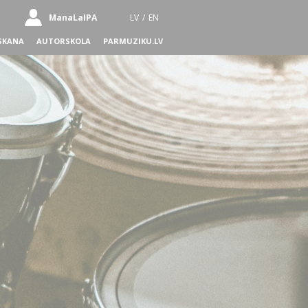
ManaLaIPA
LV
/
EN
SKANA
AUTORSKOLA
PARMUZIKU.LV