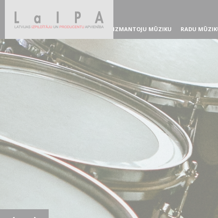
IZMANTOJU MŪZIKU
RADU MŪZIK