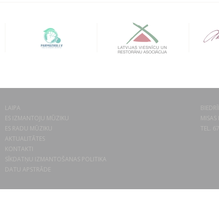
LAIPA
BIEDRĪ
ES IZMANTOJU MŪZIKU
MISAS 
ES RADU MŪZIKU
TEL. 6
AKTUALITĀTES
KONTAKTI
SĪKDATŅU IZMANTOŠANAS POLITIKA
DATU APSTRĀDE