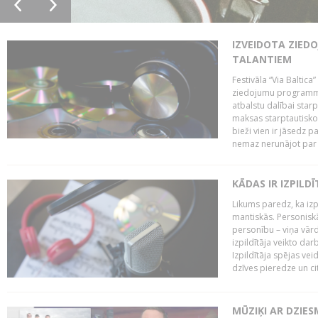
IZVEIDOTA ZIED
TALANTIEM
Festivāla “Via Baltica”
ziedojumu programmu 
atbalstu dalībai sta
maksas starptautisko
bieži vien ir jāsedz 
nemaz nerunājot par 
KĀDAS IR IZPILD
Likums paredz, ka izpi
mantiskās. Personiskās
personību – viņa vārd
izpildītāja veikto dar
Izpildītāja spējas ve
dzīves pieredze un citi
MŪZIĶI AR DZIES