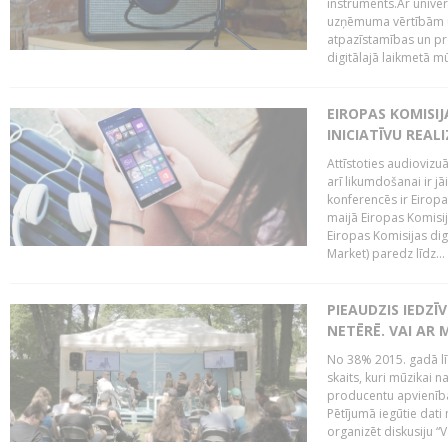
instruments.Ar univer
uzņēmuma vērtībām un
atpazīstamības un p
digitālajā laikmetā mū
EIROPAS KOMISIJ
INICIATĪVU REALI
Attīstoties audiovizu
arī likumdošanai ir jā
konferencēs ir Eiropas
maijā Eiropas Komisija
Eiropas Komisijas digi
Market) paredz līdz...
PIEAUDZIS IEDZĪ
NETĒRĒ. VAI AR 
No 38% 2015. gadā līd
skaits, kuri mūzikai n
producentu apvienība”
Pētījumā iegūtie dati
organizēt diskusiju “Va