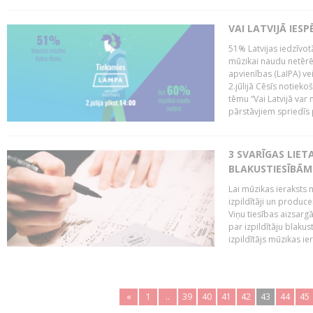
VAI LATVIJĀ IES
51% Latvijas iedzīvot
mūzikai naudu netērē,
apvienības (LaIPA) ve
2.jūlijā Cēsīs notieko
tēmu “Vai Latvijā var 
pārstāvjiem spriedīs p
3 SVARĪGAS LIETA
BLAKUSTIESĪBĀM
Lai mūzikas ieraksts n
izpildītāji un produc
Viņu tiesības aizsarg
par izpildītāju blaku
izpildītājs mūzikas ie
«
1
..
39
40
41
42
43
44
45