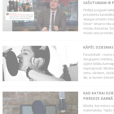
SAŠUTUMAM IR 
Pēdējā pusgada laikā 
prezidenta kandidāt
atļaujas izmanto mūz
Oliver" ietvaros tika 
mūziķu dziesmas. Šovā
mūziķi savu protestu 
KĀPĒC DZIESMAS 
Paradoksāli – mums ne
dungojamo meldiņu, j
izjūtot lielāku kairi
nepiespriesti. Mūzik
ritmu, vārdiem, dažād
āķi, ar kuriem dzies
KAD KATRAI DZI
PIEREDZE DARBĀ
Mūzika, kas mūsos rai
matemātiska. Tāpēc t