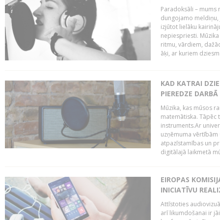
Paradoksāli – mums ne
dungojamo meldiņu, j
izjūtot lielāku kairi
nepiespriesti. Mūzik
ritmu, vārdiem, dažād
āķi, ar kuriem dzies
KAD KATRAI DZI
PIEREDZE DARBĀ
Mūzika, kas mūsos rai
matemātiska. Tāpēc t
instruments.Ar univer
uzņēmuma vērtībām un
atpazīstamības un p
digitālajā laikmetā mū
EIROPAS KOMISIJ
INICIATĪVU REALI
Attīstoties audiovizu
arī likumdošanai ir jā