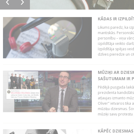
KĀDAS IR IZPILD
Likums paredz, ka izpi
mantiskās. Personiskās
personību – viņa vārd
izpildītāja veikto dar
Izpildītāja spējas ve
dzīves pieredze un citi
MŪZIĶI AR DZIES
SAŠUTUMAM IR 
Pēdējā pusgada laikā 
prezidenta kandidāt
atļaujas izmanto mūz
Oliver" ietvaros tika 
mūziķu dziesmas. Šovā
mūziķi savu protestu 
KĀPĒC DZIESMAS 