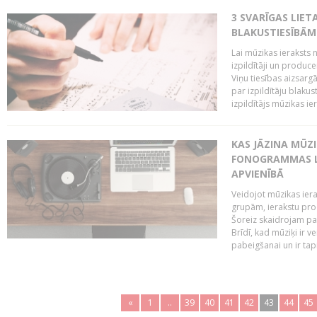
3 SVARĪGAS LIETA
BLAKUSTIESĪBĀM
Lai mūzikas ieraksts n
izpildītāji un produc
Viņu tiesības aizsarg
par izpildītāju blaku
izpildītājs mūzikas ie
KAS JĀZINA MŪZ
FONOGRAMMAS LA
APVIENĪBĀ
Veidojot mūzikas iera
grupām, ierakstu pr
Šoreiz skaidrojam pa
Brīdī, kad mūziķi ir 
pabeigšanai un ir tapi
«
1
..
39
40
41
42
43
44
45