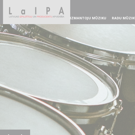
IZMANTOJU MŪZIKU
RADU MŪZIK