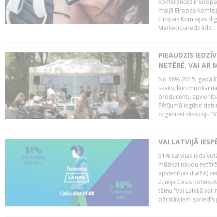
konferencēs ir Eiropas
maijā Eiropas Komisija
Eiropas Komisijas digi
Market) paredz līdz...
PIEAUDZIS IEDZĪ
NETĒRĒ. VAI AR 
No 38% 2015. gadā līd
skaits, kuri mūzikai n
producentu apvienība”
Pētījumā iegūtie dati
organizēt diskusiju “Va
VAI LATVIJĀ IES
51% Latvijas iedzīvot
mūzikai naudu netērē,
apvienības (LaIPA) ve
2.jūlijā Cēsīs notieko
tēmu “Vai Latvijā var 
pārstāvjiem spriedīs p