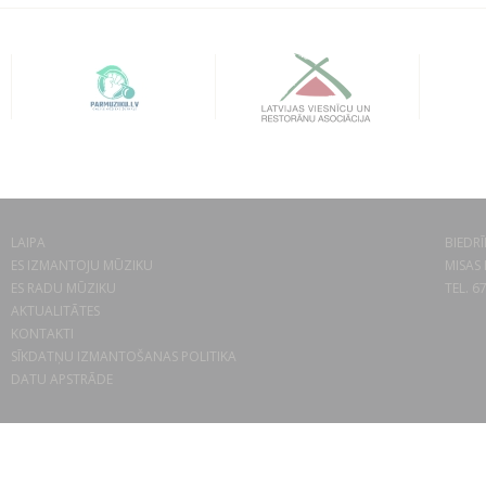
LAIPA
BIEDRĪ
ES IZMANTOJU MŪZIKU
MISAS 
ES RADU MŪZIKU
TEL. 6
AKTUALITĀTES
KONTAKTI
SĪKDATŅU IZMANTOŠANAS POLITIKA
DATU APSTRĀDE