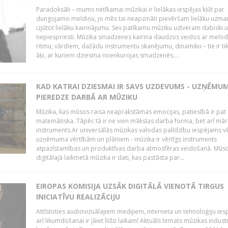
Paradoksāli – mums netīkamai mūzikai ir lielākas iespējas kļūt par
dungojamo meldiņu, jo mēs tai neapzināti pievēršam lielāku uzma
izjūtot lielāku kairinājumu. Sev patīkamu mūziku uztveram dabiski 
nepiespriesti. Mūzika smadzenes kairina daudzos veidos ar melodi
ritmu, vārdiem, dažādu instrumentu skanējumu, dinamiku – tie ir tik
āķi, ar kuriem dziesma noenkurojas smadzenēs....
KAD KATRAI DZIESMAI IR SAVS UZDEVUMS - UZŅĒMU
PIEREDZE DARBĀ AR MŪZIKU
Mūzika, kas mūsos raisa neaprakstāmas emocijas, patiesībā ir pat ļ
matemātiska. Tāpēc tā ir ne vien mākslas darba forma, bet arī mār
instruments.Ar universālās mūzikas valodas palīdzību iespējams vē
uzņēmuma vērtībām un plāniem - mūzika ir vērtīgs instruments
atpazīstamības un produktīvas darba atmosfēras veidošanā. Mūs
digitālajā laikmetā mūzika ir dati, kas pastāsta par...
EIROPAS KOMISIJA UZSĀK DIGITĀLĀ VIENOTĀ TIRGUS
INICIATĪVU REALIZĀCIJU
Attīstoties audiovizuālajiem medijiem, interneta un tehnoloģiju ies
arī likumdošanai ir jāiet līdzi laikam! Aktuāls temats mūzikas industr