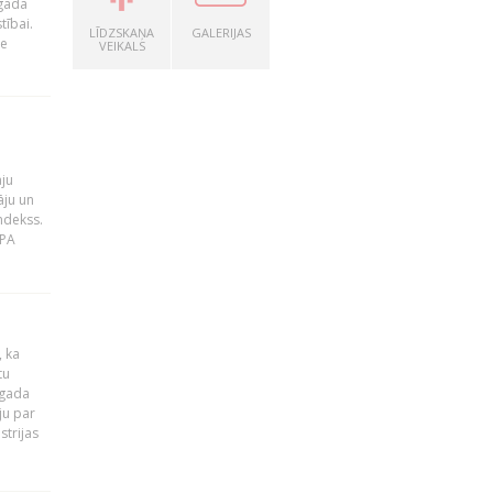
 gada
tībai.
LĪDZSKAŅA
GALERIJAS
le
VEIKALS
āju
āju un
ndekss.
MPA
, ka
tu
 gada
ju par
strijas