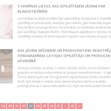
3 SVARĪGAS LIETAS, KAS IZPILDĪTĀJIEM JĀZINA PAR
BLAKUSTIESĪBĀM
Lai mūzikas ieraksts nonāktu līdz sabiedrībai, tā tapšanā ir iesaistīt
izpildītāji un producenti, sniedzot gan radošu, gan materiālu iegul
Viņu tiesības aizsargā likums. Personiskās un mantiskās tiesības Ru
par izpildītāju blakustiesībām, cilvēciskajam aspektam ir būtiska n
izpildītājs mūzikas ieraksta tapšanā iegulda savu talantu un pauž sa
KAS JĀZINA MŪZIĶIEM UN PRODUCENTIEM, REĢISTRĒ
FONOGRAMMAS LATVIJAS IZPILDĪTĀJU UN PRODUCEN
APVIENĪBĀ
Veidojot mūzikas ierakstu, ir virkne dažādu darbu, kurus mūziķiem 
grupām, ierakstu producentiem un grupas menedžmentam – ir jāp
Šoreiz skaidrojam par fonogrammu reģistrēšanas kārtību biedrībā
Brīdī, kad mūziķi ir veikuši visus nepieciešamos darbus ieraksta
pabeigšanai un ir tapis reāls darbs CD, mp3 vai vinila plates formātā
39
40
41
42
43
44
45
46
47
..
48
»