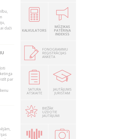
nību,
un
ju,
MŪZIKAS
ai daži
KALKULATORS
PATĒRIŅA
INDEKSS
FONOGRAMMU
MU
REĢISTRĀCIJAS
ANKETA
oti
ketinga
stīt par
SATURA
JAUTĀJUMS
dienu
ATSKAITE
JURISTAM
BIEŽĀK
UZDOTIE
JAUTĀJUMI
pējām,
ijas