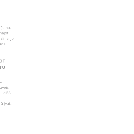
i
dījumu.
nājot
ozīme, jo
vu...
JOT
TU
–
aveic.
 LaIPA.
 (vai...