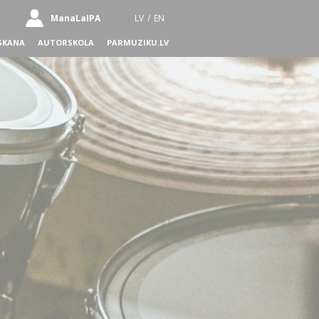
ManaLaIPA
LV
/
EN
SKANA
AUTORSKOLA
PARMUZIKU.LV