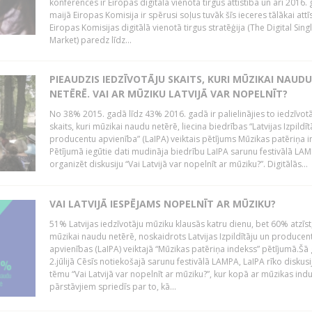
konferencēs ir Eiropas digitālā vienotā tirgus attīstība un arī 2016.
maijā Eiropas Komisija ir spērusi soļus tuvāk šīs ieceres tālākai attīs
Eiropas Komisijas digitālā vienotā tirgus stratēģija (The Digital Sing
Market) paredz līdz...
PIEAUDZIS IEDZĪVOTĀJU SKAITS, KURI MŪZIKAI NAUDU
NETĒRĒ. VAI AR MŪZIKU LATVIJĀ VAR NOPELNĪT?
No 38% 2015. gadā līdz 43% 2016. gadā ir palielinājies to iedzīvot
skaits, kuri mūzikai naudu netērē, liecina biedrības “Latvijas Izpildīt
producentu apvienība” (LaIPA) veiktais pētījums Mūzikas patēriņa i
Pētījumā iegūtie dati mudināja biedrību LaIPA sarunu festivālā LA
organizēt diskusiju “Vai Latvijā var nopelnīt ar mūziku?”. Digitālās...
VAI LATVIJĀ IESPĒJAMS NOPELNĪT AR MŪZIKU?
51% Latvijas iedzīvotāju mūziku klausās katru dienu, bet 60% atzīst
mūzikai naudu netērē, noskaidrots Latvijas Izpildītāju un producen
apvienības (LaIPA) veiktajā “Mūzikas patēriņa indekss” pētījumā.Šā
2.jūlijā Cēsīs notiekošajā sarunu festivālā LAMPA, LaIPA rīko diskusi
tēmu “Vai Latvijā var nopelnīt ar mūziku?”, kur kopā ar mūzikas indu
pārstāvjiem spriedīs par to, kā...