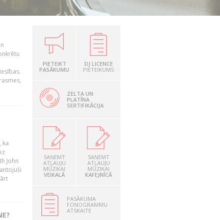
un
konkrētu
PIETEIKT
DJ LICENCE
PASĀKUMU
PIETEIKUMS
iesības.
prasmes,
ZELTA UN
PLATĪNA
SERTIFIKĀCIJA
, ka
ez
SAŅEMT
SAŅEMT
th John
ATĻAUJU
ATĻAUJU
MŪZIKAI
MŪZIKAI
mantojuši
VEIKALĀ
KAFEJNĪCĀ
ārt
PASĀKUMA
FONOGRAMMU
ATSKAITE
NE?