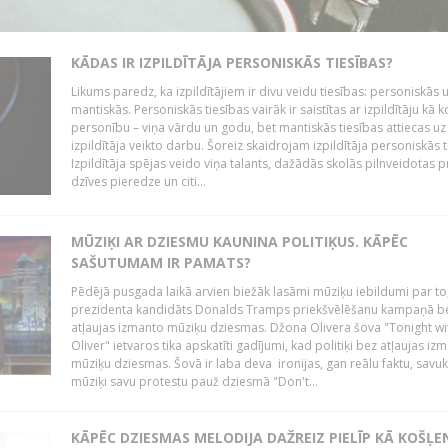
KĀDAS IR IZPILDĪTĀJA PERSONISKĀS TIESĪBAS?
Likums paredz, ka izpildītājiem ir divu veidu tiesības: personiskās 
mantiskās. Personiskās tiesības vairāk ir saistītas ar izpildītāju kā 
personību – viņa vārdu un godu, bet mantiskās tiesības attiecas uz
izpildītāja veikto darbu. Šoreiz skaidrojam izpildītāja personiskās t
Izpildītāja spējas veido viņa talants, dažādās skolās pilnveidotas 
dzīves pieredze un citi...
MŪZIĶI AR DZIESMU KAUNINA POLITIĶUS. KĀPĒC
SAŠUTUMAM IR PAMATS?
Pēdējā pusgada laikā arvien biežāk lasāmi mūziķu iebildumi par to
prezidenta kandidāts Donalds Tramps priekšvēlēšanu kampaņā b
atļaujas izmanto mūziķu dziesmas. Džona Olivera šova "Tonight wi
Oliver" ietvaros tika apskatīti gadījumi, kad politiķi bez atļaujas iz
mūziķu dziesmas. Šovā ir laba deva ironijas, gan reālu faktu, savuk
mūziķi savu protestu pauž dziesmā "Don't...
KĀPĒC DZIESMAS MELODIJA DAŽREIZ PIELĪP KĀ KOŠĻE