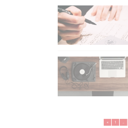
«
1
..